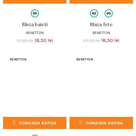
Bluza baieti
Bluza fete
BENETTON
BENETTON
18,50
lei
18,50
lei
37,00
lei
37,00
lei
BENETTON
BENETTON
COMANDA RAPIDA
COMANDA RAPIDA