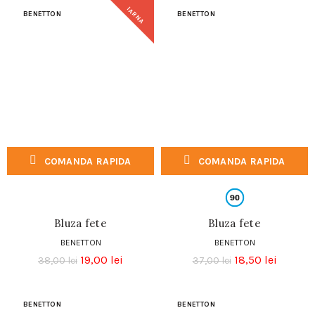
IARNA
BENETTON
BENETTON
COMANDA RAPIDA
COMANDA RAPIDA
Bluza fete
Bluza fete
BENETTON
BENETTON
19,00
lei
18,50
lei
38,00
lei
37,00
lei
BENETTON
BENETTON