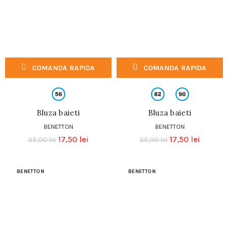
COMANDA RAPIDA
COMANDA RAPIDA
Bluza baieti
Bluza baieti
BENETTON
BENETTON
17,50
lei
17,50
lei
35,00
lei
35,00
lei
BENETTON
BENETTON