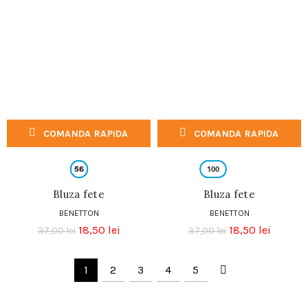
COMANDA RAPIDA
COMANDA RAPIDA
Bluza fete
Bluza fete
BENETTON
BENETTON
18,50
lei
18,50
lei
37,00
lei
37,00
lei
1
2
3
4
5