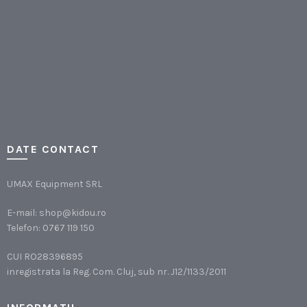
DATE CONTACT
UMAX Equipment SRL
E-mail:
shop@kidou.ro
Telefon:
0767 119 150
CUI RO28396895
inregistrata la Reg. Com. Cluj, sub nr. J12/1133/2011