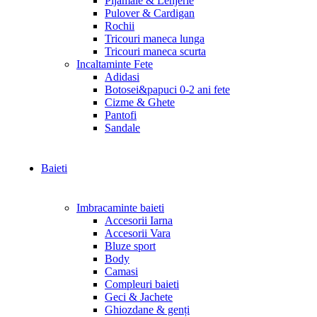
Pijamale & Lenjerie
Pulover & Cardigan
Rochii
Tricouri maneca lunga
Tricouri maneca scurta
Incaltaminte Fete
Adidasi
Botosei&papuci 0-2 ani fete
Cizme & Ghete
Pantofi
Sandale
Baieti
Imbracaminte baieti
Accesorii Iarna
Accesorii Vara
Bluze sport
Body
Camasi
Compleuri baieti
Geci & Jachete
Ghiozdane & genți