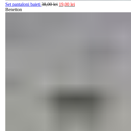
Set pantaloni baieti
38,00
lei
19,00
lei
Benetton