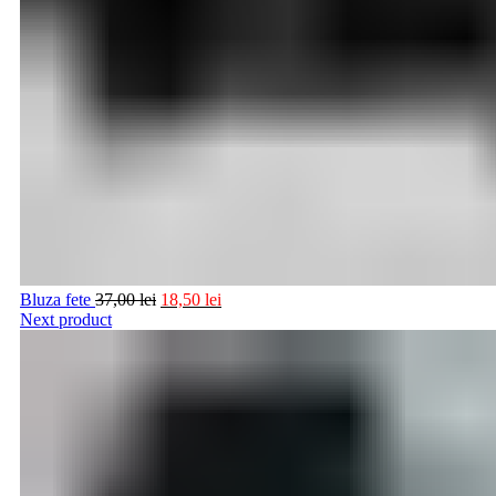
Bluza fete
37,00
lei
18,50
lei
Next product