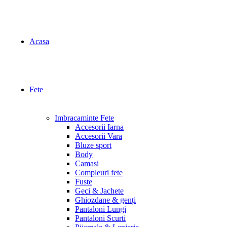
Acasa
Fete
Imbracaminte Fete
Accesorii Iarna
Accesorii Vara
Bluze sport
Body
Camasi
Compleuri fete
Fuste
Geci & Jachete
Ghiozdane & genți
Pantaloni Lungi
Pantaloni Scurti