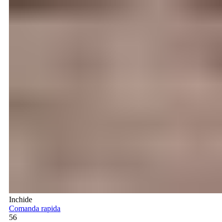
Inchide
Comanda rapida
56