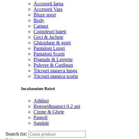
Accesorii Iarna
Accesorii Vara
Bluze sport
Body
Camasi
Compleuri baieti
Geci & Jachete
Ghiozdane & genți
Pantaloni Lungi
Pantaloni Scurti
Pijamale & Lenjerie
Pulover & Cardigan
Tricouri maneca lunga
Tricouri maneca scurta
Incaltaminte Baieti
Adidasi
Botosei&papuci 0-2 ani
Cizme & Ghete
Pantofi
Sandale
Search for: