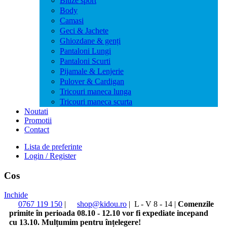
Bluze sport
Body
Camasi
Geci & Jachete
Ghiozdane & genți
Pantaloni Lungi
Pantaloni Scurti
Pijamale & Lenjerie
Pulover & Cardigan
Tricouri maneca lunga
Tricouri maneca scurta
Noutati
Promotii
Contact
Lista de preferinte
Login / Register
Cos
Inchide
0767 119 150
|
shop@kidou.ro
|
L - V 8 - 14
|
Comenzile
primite în perioada 08.10 - 12.10 vor fi expediate incepand
cu 13.10. Mulțumim pentru înțelegere!