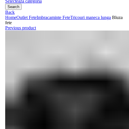
Selecteaza categoria
Search
Back
Home
Outlet Fete
Imbracaminte Fete
Tricouri maneca lunga
Bluza
fete
Previous product