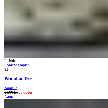
Inchide
Comanda rapida
92
Pantaloni fete
Name It
50,00
lei
25,00
lei
Name It