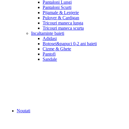
Pantaloni Lungi
Pantaloni Scurti
Pijamale & Lenjerie
Pulover & Cardigan
Tricouri maneca lunga
Tricouri maneca scurta
Incaltaminte baieti
Adidasi
Botosei&papuci 0-2 ani baieti
Cizme & Ghete
Pantofi
Sandale
Noutati