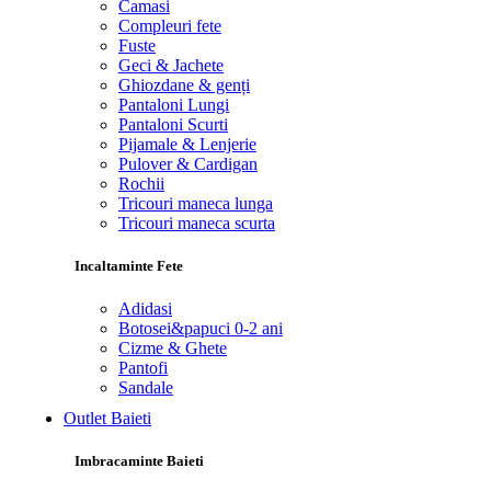
Camasi
Compleuri fete
Fuste
Geci & Jachete
Ghiozdane & genți
Pantaloni Lungi
Pantaloni Scurti
Pijamale & Lenjerie
Pulover & Cardigan
Rochii
Tricouri maneca lunga
Tricouri maneca scurta
Incaltaminte Fete
Adidasi
Botosei&papuci 0-2 ani
Cizme & Ghete
Pantofi
Sandale
Outlet Baieti
Imbracaminte Baieti