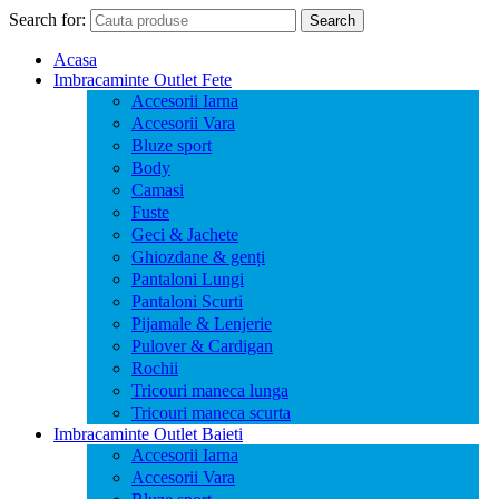
Search for:
Search
Acasa
Imbracaminte Outlet Fete
Accesorii Iarna
Accesorii Vara
Bluze sport
Body
Camasi
Fuste
Geci & Jachete
Ghiozdane & genți
Pantaloni Lungi
Pantaloni Scurti
Pijamale & Lenjerie
Pulover & Cardigan
Rochii
Tricouri maneca lunga
Tricouri maneca scurta
Imbracaminte Outlet Baieti
Accesorii Iarna
Accesorii Vara