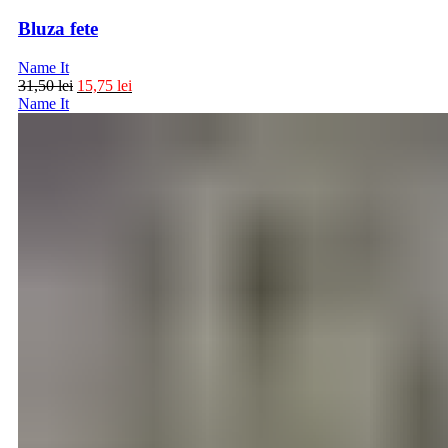
Bluza fete
Name It
31,50
lei
15,75
lei
Name It