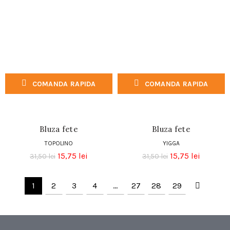
COMANDA RAPIDA
COMANDA RAPIDA
Bluza fete
Bluza fete
TOPOLINO
YIGGA
15,75
lei
15,75
lei
31,50
lei
31,50
lei
1
2
3
4
…
27
28
29