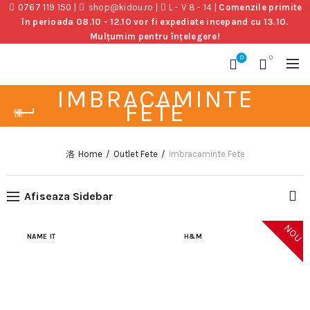
0767 119 150
|
shop@kidou.ro
|
L - V 8 - 14
|
Comenzile primite
în perioada 08.10 - 12.10 vor fi expediate incepand cu 13.10.
Mulțumim pentru înțelegere!
0
0
IMBRACAMINTE
FETE
Home
Outlet Fete
Imbracaminte Fete
Afiseaza Sidebar
NOU
NAME IT
H&M