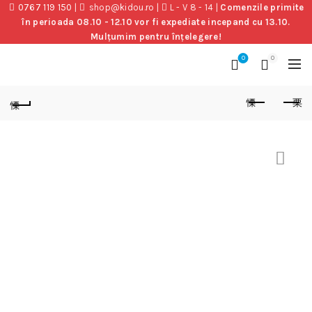
0767 119 150
|
shop@kidou.ro
|
L - V 8 - 14
|
Comenzile primite
în perioada 08.10 - 12.10 vor fi expediate incepand cu 13.10.
Mulțumim pentru înțelegere!
0
0