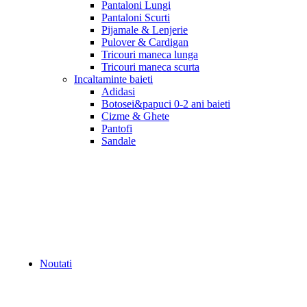
Pantaloni Lungi
Pantaloni Scurti
Pijamale & Lenjerie
Pulover & Cardigan
Tricouri maneca lunga
Tricouri maneca scurta
Incaltaminte baieti
Adidasi
Botosei&papuci 0-2 ani baieti
Cizme & Ghete
Pantofi
Sandale
Noutati