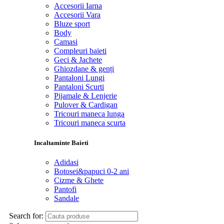
Accesorii Iarna
Accesorii Vara
Bluze sport
Body
Camasi
Compleuri baieti
Geci & Jachete
Ghiozdane & genți
Pantaloni Lungi
Pantaloni Scurti
Pijamale & Lenjerie
Pulover & Cardigan
Tricouri maneca lunga
Tricouri maneca scurta
Incaltaminte Baieti
Adidasi
Botosei&papuci 0-2 ani
Cizme & Ghete
Pantofi
Sandale
Search for: