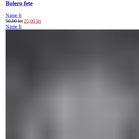
Bolero fete
Name It
50,00
lei
25,00
lei
Name It