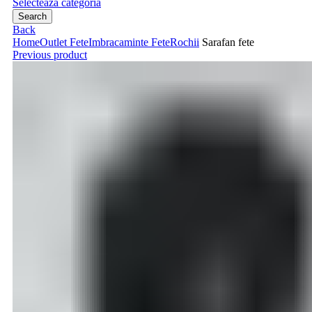
Selecteaza categoria
Search
Back
Home
Outlet Fete
Imbracaminte Fete
Rochii
Sarafan fete
Previous product