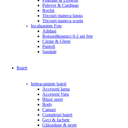
Pijamale & Lenjerie
Pulover & Cardigan
Rochii
Tricouri maneca lunga
Tricouri maneca scurta
Incaltaminte Fete
Adidasi
Botosei&papuci 0-2 ani fete
Cizme & Ghete
Pantofi
Sandale
Baieti
Imbracaminte baieti
Accesorii Iarna
Accesorii Vara
Bluze sport
Body
Camasi
Compleuri baieti
Geci & Jachete
Ghiozdane & genți