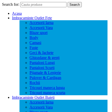
Search for:
Search
Acasa
Imbracaminte Outlet Fete
Accesorii Iarna
Accesorii Vara
Bluze sport
Body
Camasi
Fuste
Geci & Jachete
Ghiozdane & genți
Pantaloni Lungi
Pantaloni Scurti
Pijamale & Lenjerie
Pulover & Cardigan
Rochii
Tricouri maneca lunga
Tricouri maneca scurta
Imbracaminte Outlet Baieti
Accesorii Iarna
Accesorii Vara