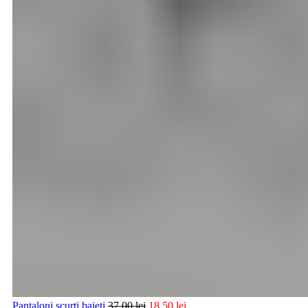
Pantaloni scurti baieti
37,00
lei
18,50
lei