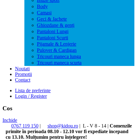
Bluze sport
Body
Camasi
Geci & Jachete
Ghiozdane & genți
Pantaloni Lungi
Pantaloni Scurti
Pijamale & Lenjerie
Pulover & Cardigan
Tricouri maneca lunga
Tricouri maneca scurta
Noutati
Promotii
Contact
Lista de preferinte
Login / Register
Cos
Inchide
0767 119 150
|
shop@kidou.ro
|
L - V 8 - 14
|
Comenzile
primite în perioada 08.10 - 12.10 vor fi expediate incepand
cu 13.10. Mulțumim pentru înțelegere!