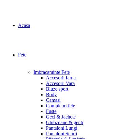
Acasa
Fete
Imbracaminte Fete
Accesorii Iarna
Accesorii Vara
Bluze sport
Body
Camasi
Compleuri fete
Fuste
Geci & Jachete
Ghiozdane & genți
Pantaloni Lungi
Pantaloni Scurti