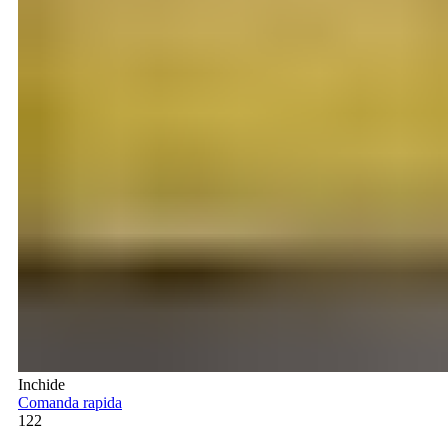
Inchide
Comanda rapida
122