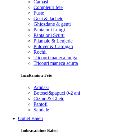
Camasi
Compleuri fete
Fuste
Geci & Jachete
Ghiozdane & genți
Pantaloni Lungi
Pantaloni Scurti
Pijamale & Lenjerie
Pulover & Cardigan
Rochii
Tricouri maneca lunga
Tricouri maneca scurta
Incaltaminte Fete
Adidasi
Botosei&papuci 0-2 ani
Cizme & Ghete
Pantofi
Sandale
Outlet Baieti
Imbracaminte Baieti