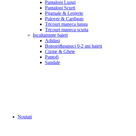
Pantaloni Lungi
Pantaloni Scurti
Pijamale & Lenjerie
Pulover & Cardigan
Tricouri maneca lunga
Tricouri maneca scurta
Incaltaminte baieti
Adidasi
Botosei&papuci 0-2 ani baieti
Cizme & Ghete
Pantofi
Sandale
Noutati