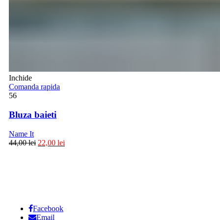
Inchide
Comanda rapida
56
Bluza baieti
Name It
44,00
lei
22,00
lei
Facebook
Email