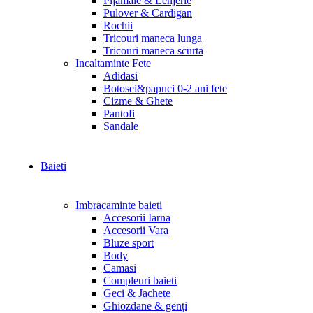
Pijamale & Lenjerie
Pulover & Cardigan
Rochii
Tricouri maneca lunga
Tricouri maneca scurta
Incaltaminte Fete
Adidasi
Botosei&papuci 0-2 ani fete
Cizme & Ghete
Pantofi
Sandale
Baieti
Imbracaminte baieti
Accesorii Iarna
Accesorii Vara
Bluze sport
Body
Camasi
Compleuri baieti
Geci & Jachete
Ghiozdane & genți