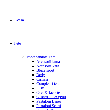
Acasa
Fete
Imbracaminte Fete
Accesorii Iarna
Accesorii Vara
Bluze sport
Body
Camasi
Compleuri fete
Fuste
Geci & Jachete
Ghiozdane & genți
Pantaloni Lungi
Pantaloni Scurti