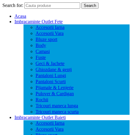
Search for:
Search
Acasa
Imbracaminte Outlet Fete
Accesorii Iarna
Accesorii Vara
Bluze sport
Body
Camasi
Fuste
Geci & Jachete
Ghiozdane & genți
Pantaloni Lungi
Pantaloni Scurti
Pijamale & Lenjerie
Pulover & Cardigan
Rochii
Tricouri maneca lunga
Tricouri maneca scurta
Imbracaminte Outlet Baieti
Accesorii Iarna
Accesorii Vara