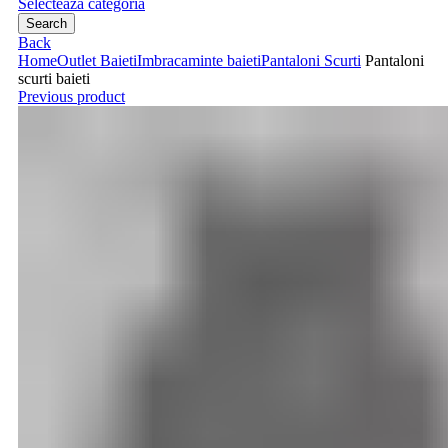
Selecteaza categoria
Search
Back
Home
Outlet Baieti
Imbracaminte baieti
Pantaloni Scurti
Pantaloni
scurti baieti
Previous product