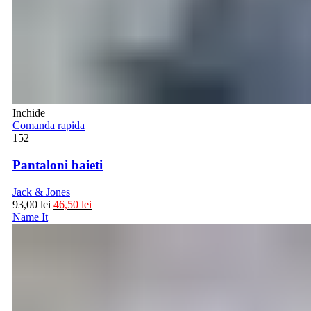
Inchide
Comanda rapida
152
Pantaloni baieti
Jack & Jones
93,00
lei
46,50
lei
Name It