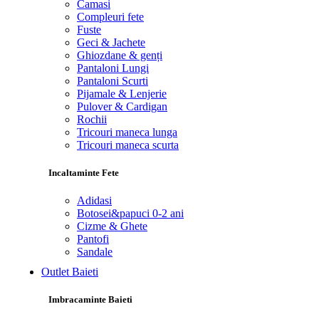
Camasi
Compleuri fete
Fuste
Geci & Jachete
Ghiozdane & genți
Pantaloni Lungi
Pantaloni Scurti
Pijamale & Lenjerie
Pulover & Cardigan
Rochii
Tricouri maneca lunga
Tricouri maneca scurta
Incaltaminte Fete
Adidasi
Botosei&papuci 0-2 ani
Cizme & Ghete
Pantofi
Sandale
Outlet Baieti
Imbracaminte Baieti