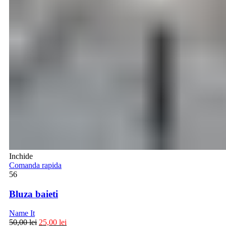
Inchide
Comanda rapida
56
Bluza baieti
Name It
50,00
lei
25,00
lei