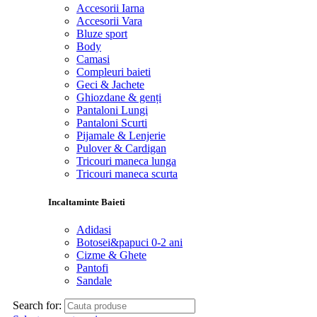
Accesorii Iarna
Accesorii Vara
Bluze sport
Body
Camasi
Compleuri baieti
Geci & Jachete
Ghiozdane & genți
Pantaloni Lungi
Pantaloni Scurti
Pijamale & Lenjerie
Pulover & Cardigan
Tricouri maneca lunga
Tricouri maneca scurta
Incaltaminte Baieti
Adidasi
Botosei&papuci 0-2 ani
Cizme & Ghete
Pantofi
Sandale
Search for: