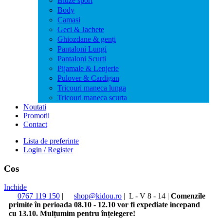
Bluze sport
Body
Camasi
Geci & Jachete
Ghiozdane & genți
Pantaloni Lungi
Pantaloni Scurti
Pijamale & Lenjerie
Pulover & Cardigan
Tricouri maneca lunga
Tricouri maneca scurta
Noutati
Promotii
Contact
Lista de preferinte
Login / Register
Cos
Inchide
0767 119 150
|
shop@kidou.ro
|
L - V 8 - 14
|
Comenzile
primite în perioada 08.10 - 12.10 vor fi expediate incepand
cu 13.10. Mulțumim pentru înțelegere!