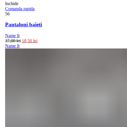
Inchide
Comanda rapida
56
Pantaloni baieti
Name It
37,00
lei
18,50
lei
Name It