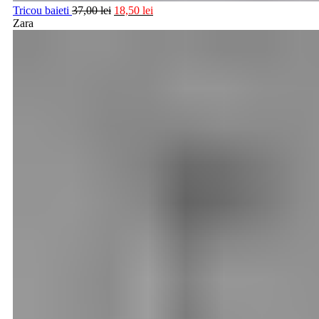
Tricou baieti
37,00
lei
18,50
lei
Zara