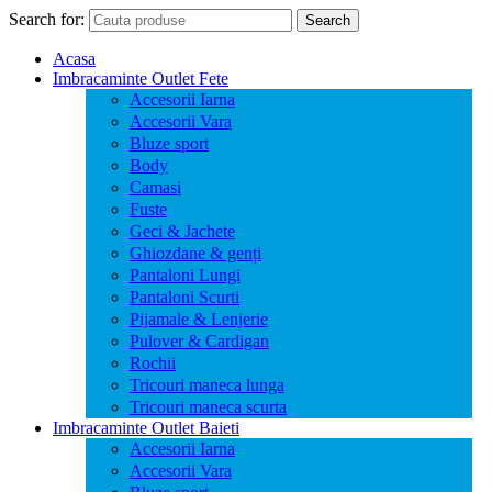
Search for:
Search
Acasa
Imbracaminte Outlet Fete
Accesorii Iarna
Accesorii Vara
Bluze sport
Body
Camasi
Fuste
Geci & Jachete
Ghiozdane & genți
Pantaloni Lungi
Pantaloni Scurti
Pijamale & Lenjerie
Pulover & Cardigan
Rochii
Tricouri maneca lunga
Tricouri maneca scurta
Imbracaminte Outlet Baieti
Accesorii Iarna
Accesorii Vara