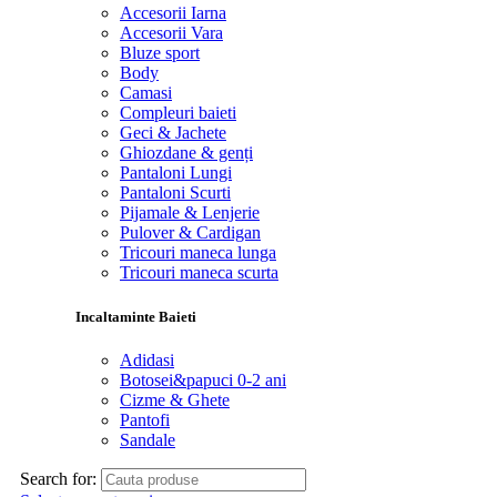
Accesorii Iarna
Accesorii Vara
Bluze sport
Body
Camasi
Compleuri baieti
Geci & Jachete
Ghiozdane & genți
Pantaloni Lungi
Pantaloni Scurti
Pijamale & Lenjerie
Pulover & Cardigan
Tricouri maneca lunga
Tricouri maneca scurta
Incaltaminte Baieti
Adidasi
Botosei&papuci 0-2 ani
Cizme & Ghete
Pantofi
Sandale
Search for: