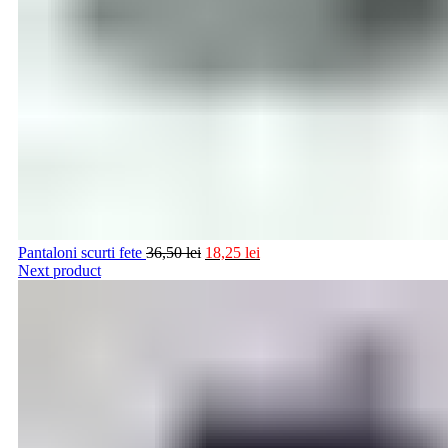
Pantaloni scurti fete
36,50
lei
18,25
lei
Next product