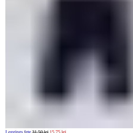
Leggings fete
31,50
lei
15,75
lei