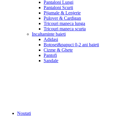
Pantaloni Lungi
Pantaloni Scurti
Pijamale & Lenjerie
Pulover & Cardigan
Tricouri maneca lunga
Tricouri maneca scurta
Incaltaminte baieti
Adidasi
Botosei&papuci 0-2 ani baieti
Cizme & Ghete
Pantofi
Sandale
Noutati