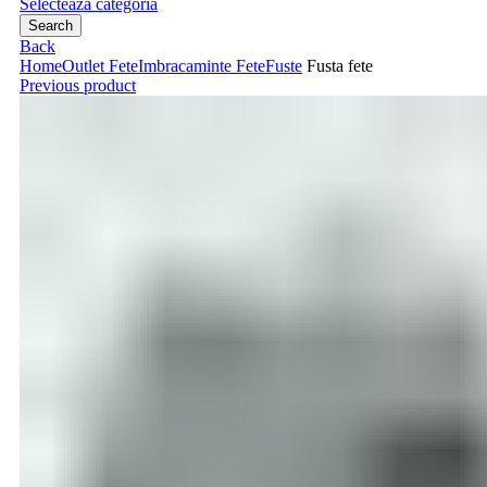
Selecteaza categoria
Search
Back
Home
Outlet Fete
Imbracaminte Fete
Fuste
Fusta fete
Previous product