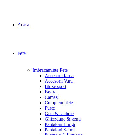
Acasa
Fete
Imbracaminte Fete
Accesorii Iarna
Accesorii Vara
Bluze sport
Body
Camasi
Compleuri fete
Fuste
Geci & Jachete
Ghiozdane & genți
Pantaloni Lungi
Pantaloni Scurti