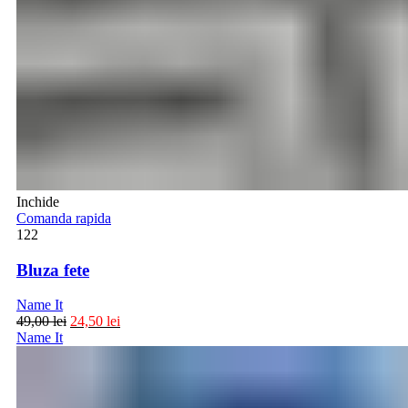
Inchide
Comanda rapida
122
Bluza fete
Name It
49,00
lei
24,50
lei
Name It