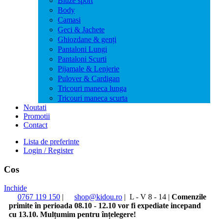
Bluze sport
Body
Camasi
Geci & Jachete
Ghiozdane & genți
Pantaloni Lungi
Pantaloni Scurti
Pijamale & Lenjerie
Pulover & Cardigan
Tricouri maneca lunga
Tricouri maneca scurta
Noutati
Promotii
Contact
Lista de preferinte
Login / Register
Cos
Inchide
0767 119 150
|
shop@kidou.ro
|
L - V 8 - 14
|
Comenzile
primite în perioada 08.10 - 12.10 vor fi expediate incepand
cu 13.10. Mulțumim pentru înțelegere!