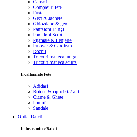
Camasi
Compleuri fete
Fuste
Geci & Jachete
Ghiozdane & genți
Pantaloni Lungi
Pantaloni Scurti
Pijamale & Lenjerie
Pulover & Cardigan
Rochii
Tricouri maneca lunga
Tricouri maneca scurta
Incaltaminte Fete
Adidasi
Botosei&papuci 0-2 ani
Cizme & Ghete
Pantofi
Sandale
Outlet Baieti
Imbracaminte Baieti