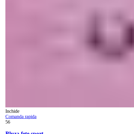
Inchide
Comanda rapida
56
Bluza fete sport