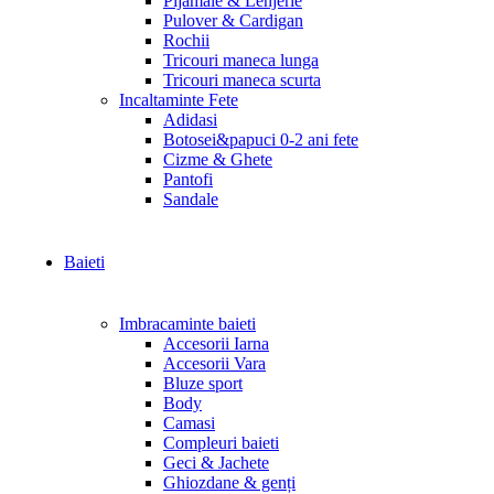
Pijamale & Lenjerie
Pulover & Cardigan
Rochii
Tricouri maneca lunga
Tricouri maneca scurta
Incaltaminte Fete
Adidasi
Botosei&papuci 0-2 ani fete
Cizme & Ghete
Pantofi
Sandale
Baieti
Imbracaminte baieti
Accesorii Iarna
Accesorii Vara
Bluze sport
Body
Camasi
Compleuri baieti
Geci & Jachete
Ghiozdane & genți