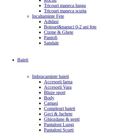
Rochii
Tricouri maneca lunga
Tricouri maneca scurta
Incaltaminte Fete
Adidasi
Botosei&papuci 0-2 ani fete
Cizme & Ghete
Pantofi
Sandale
Baieti
Imbracaminte baieti
Accesorii Iarna
Accesorii Vara
Bluze sport
Body
Camasi
Compleuri baieti
Geci & Jachete
Ghiozdane & genți
Pantaloni Lungi
Pantaloni Scurti