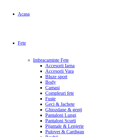
Acasa
Fete
Imbracaminte Fete
Accesorii Iarna
Accesorii Vara
Bluze sport
Body
Camasi
Compleuri fete
Fuste
Geci & Jachete
Ghiozdane & genți
Pantaloni Lungi
Pantaloni Scurti
Pijamale & Lenjerie
Pulover & Cardigan