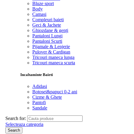
Bluze sport
Body
Camasi
Compleuri baieti
Geci & Jachete
Ghiozdane & genți
Pantaloni Lungi
Pantaloni Scurti
Pijamale & Lenjerie
Pulover & Cardigan
Tricouri maneca lunga
Tricouri maneca scurta
Incaltaminte Baieti
Adidasi
Botosei&papuci 0-2 ani
Cizme & Ghete
Pantofi
Sandale
Search for:
Selecteaza categoria
Search