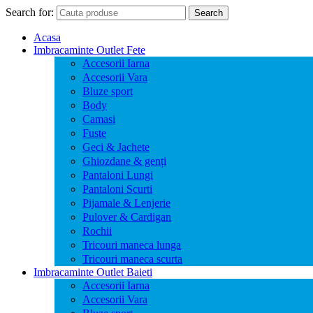
Search for:
Search
Acasa
Imbracaminte Outlet Fete
Accesorii Iarna
Accesorii Vara
Bluze sport
Body
Camasi
Fuste
Geci & Jachete
Ghiozdane & genți
Pantaloni Lungi
Pantaloni Scurti
Pijamale & Lenjerie
Pulover & Cardigan
Rochii
Tricouri maneca lunga
Tricouri maneca scurta
Imbracaminte Outlet Baieti
Accesorii Iarna
Accesorii Vara