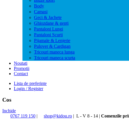
Bluze sport
Body
Camasi
Geci & Jachete
Ghiozdane & genți
Pantaloni Lungi
Pantaloni Scurti
Pijamale & Lenjerie
Pulover & Cardigan
Tricouri maneca lunga
Tricouri maneca scurta
Noutati
Promotii
Contact
Lista de preferinte
Login / Register
Cos
Inchide
0767 119 150
|
shop@kidou.ro
|
L - V 8 - 14
|
Comenzile prim