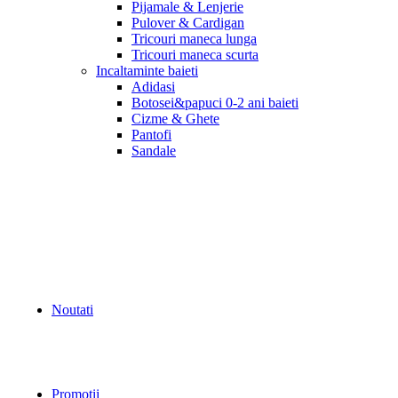
Pijamale & Lenjerie
Pulover & Cardigan
Tricouri maneca lunga
Tricouri maneca scurta
Incaltaminte baieti
Adidasi
Botosei&papuci 0-2 ani baieti
Cizme & Ghete
Pantofi
Sandale
Noutati
Promotii