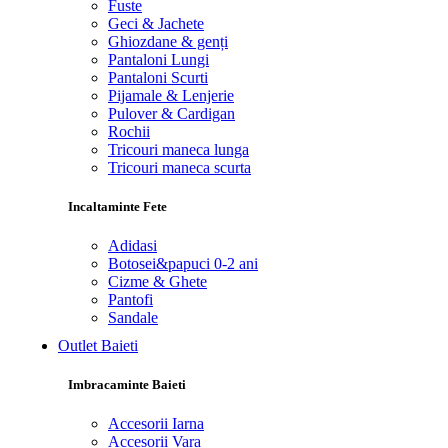
Fuste
Geci & Jachete
Ghiozdane & genți
Pantaloni Lungi
Pantaloni Scurti
Pijamale & Lenjerie
Pulover & Cardigan
Rochii
Tricouri maneca lunga
Tricouri maneca scurta
Incaltaminte Fete
Adidasi
Botosei&papuci 0-2 ani
Cizme & Ghete
Pantofi
Sandale
Outlet Baieti
Imbracaminte Baieti
Accesorii Iarna
Accesorii Vara