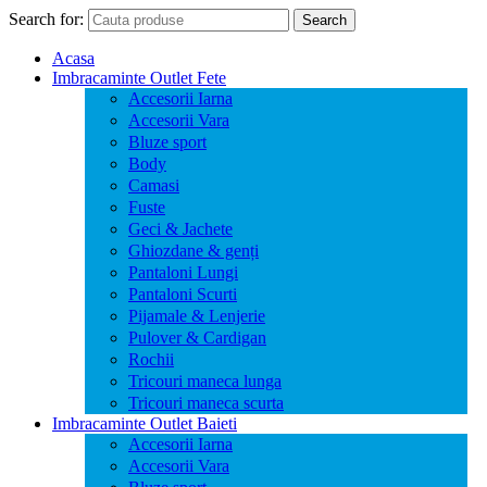
Search for:
Search
Acasa
Imbracaminte Outlet Fete
Accesorii Iarna
Accesorii Vara
Bluze sport
Body
Camasi
Fuste
Geci & Jachete
Ghiozdane & genți
Pantaloni Lungi
Pantaloni Scurti
Pijamale & Lenjerie
Pulover & Cardigan
Rochii
Tricouri maneca lunga
Tricouri maneca scurta
Imbracaminte Outlet Baieti
Accesorii Iarna
Accesorii Vara