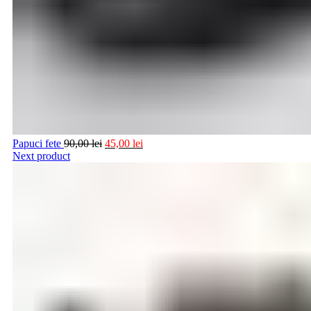
Papuci fete
90,00
lei
45,00
lei
Next product