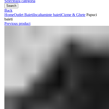
Selecteaza categoria
Search
Back
Home
Outlet Baieti
Incaltaminte baieti
Cizme & Ghete
Papuci
baieti
Previous product