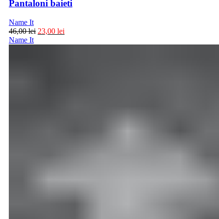
Pantaloni baieti
Name It
46,00
lei
23,00
lei
Name It