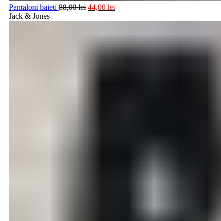
Pantaloni baieti
88,00
lei
44,00
lei
Jack & Jones