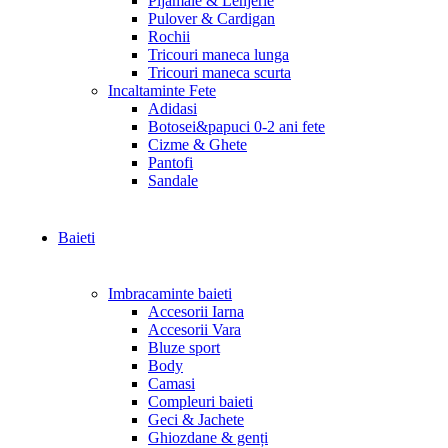
Pijamale & Lenjerie
Pulover & Cardigan
Rochii
Tricouri maneca lunga
Tricouri maneca scurta
Incaltaminte Fete
Adidasi
Botosei&papuci 0-2 ani fete
Cizme & Ghete
Pantofi
Sandale
Baieti
Imbracaminte baieti
Accesorii Iarna
Accesorii Vara
Bluze sport
Body
Camasi
Compleuri baieti
Geci & Jachete
Ghiozdane & genți