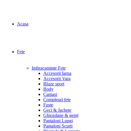
Acasa
Fete
Imbracaminte Fete
Accesorii Iarna
Accesorii Vara
Bluze sport
Body
Camasi
Compleuri fete
Fuste
Geci & Jachete
Ghiozdane & genți
Pantaloni Lungi
Pantaloni Scurti