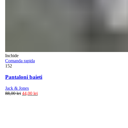
Inchide
Comanda rapida
152
Pantaloni baieti
Jack & Jones
88,00
lei
44,00
lei