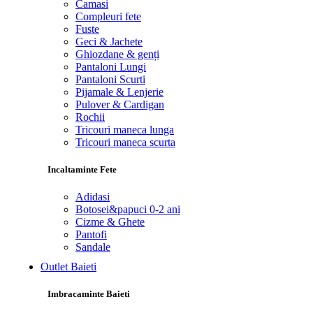
Camasi
Compleuri fete
Fuste
Geci & Jachete
Ghiozdane & genți
Pantaloni Lungi
Pantaloni Scurti
Pijamale & Lenjerie
Pulover & Cardigan
Rochii
Tricouri maneca lunga
Tricouri maneca scurta
Incaltaminte Fete
Adidasi
Botosei&papuci 0-2 ani
Cizme & Ghete
Pantofi
Sandale
Outlet Baieti
Imbracaminte Baieti