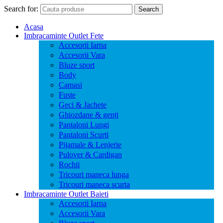
Search for:
Search
Acasa
Imbracaminte Outlet Fete
Accesorii Iarna
Accesorii Vara
Bluze sport
Body
Camasi
Fuste
Geci & Jachete
Ghiozdane & genți
Pantaloni Lungi
Pantaloni Scurti
Pijamale & Lenjerie
Pulover & Cardigan
Rochii
Tricouri maneca lunga
Tricouri maneca scurta
Imbracaminte Outlet Baieti
Accesorii Iarna
Accesorii Vara