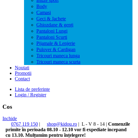
Bluze sport
Body
Camasi
Geci & Jachete
Ghiozdane & genți
Pantaloni Lungi
Pantaloni Scurti
Pijamale & Lenjerie
Pulover & Cardigan
Tricouri maneca lunga
Tricouri maneca scurta
Noutati
Promotii
Contact
Lista de preferinte
Login / Register
Cos
Inchide
0767 119 150
|
shop@kidou.ro
|
L - V 8 - 14
|
Comenzile
primite în perioada 08.10 - 12.10 vor fi expediate incepand
cu 13.10. Mulțumim pentru înțelegere!