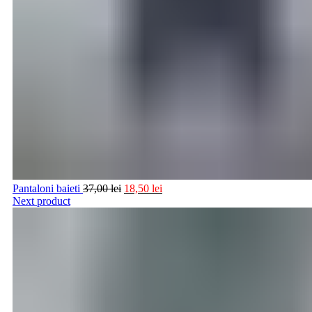
Pantaloni baieti
37,00
lei
18,50
lei
Next product