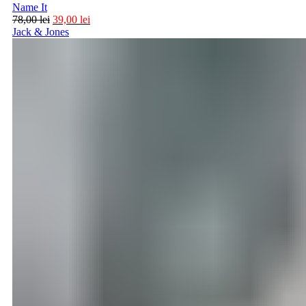
Name It
78,00
lei
39,00
lei
Jack & Jones