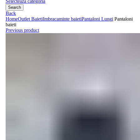
Selecteaza categoria
Search
Back
Home
Outlet Baieti
Imbracaminte baieti
Pantaloni Lungi
Pantaloni
baieti
Previous product