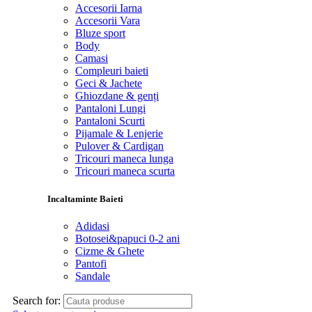
Accesorii Iarna
Accesorii Vara
Bluze sport
Body
Camasi
Compleuri baieti
Geci & Jachete
Ghiozdane & genți
Pantaloni Lungi
Pantaloni Scurti
Pijamale & Lenjerie
Pulover & Cardigan
Tricouri maneca lunga
Tricouri maneca scurta
Incaltaminte Baieti
Adidasi
Botosei&papuci 0-2 ani
Cizme & Ghete
Pantofi
Sandale
Search for: