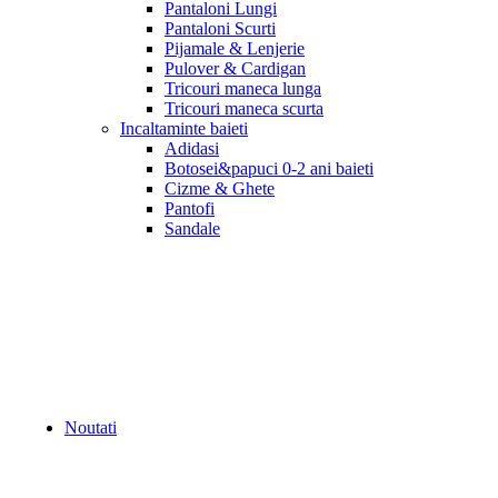
Pantaloni Lungi
Pantaloni Scurti
Pijamale & Lenjerie
Pulover & Cardigan
Tricouri maneca lunga
Tricouri maneca scurta
Incaltaminte baieti
Adidasi
Botosei&papuci 0-2 ani baieti
Cizme & Ghete
Pantofi
Sandale
Noutati