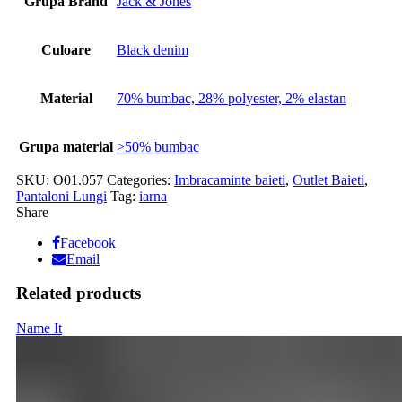
Grupa Brand
Jack & Jones
Culoare
Black denim
Material
70% bumbac, 28% polyester, 2% elastan
Grupa material
>50% bumbac
SKU:
O01.057
Categories:
Imbracaminte baieti
,
Outlet Baieti
,
Pantaloni Lungi
Tag:
iarna
Share
Facebook
Email
Related products
Name It