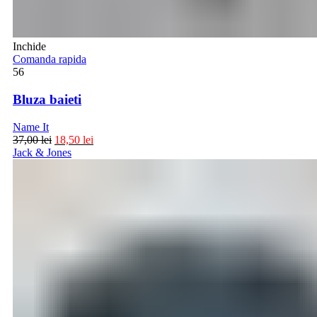
Inchide
Comanda rapida
56
Bluza baieti
Name It
37,00
lei
18,50
lei
Jack & Jones