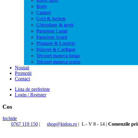
Bluze sport
Body
Camasi
Geci & Jachete
Ghiozdane & genți
Pantaloni Lungi
Pantaloni Scurti
Pijamale & Lenjerie
Pulover & Cardigan
Tricouri maneca lunga
Tricouri maneca scurta
Noutati
Promotii
Contact
Lista de preferinte
Login / Register
Cos
Inchide
0767 119 150
|
shop@kidou.ro
|
L - V 8 - 14
|
Comenzile prim