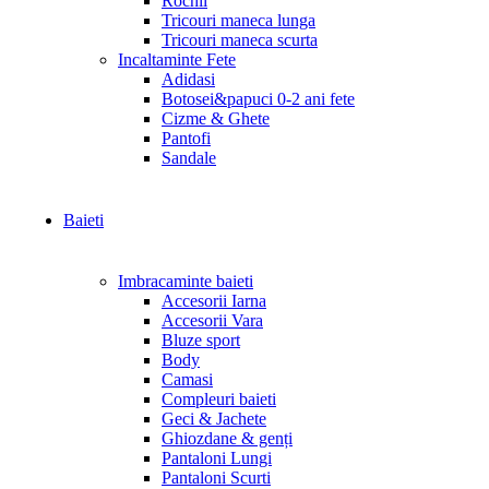
Rochii
Tricouri maneca lunga
Tricouri maneca scurta
Incaltaminte Fete
Adidasi
Botosei&papuci 0-2 ani fete
Cizme & Ghete
Pantofi
Sandale
Baieti
Imbracaminte baieti
Accesorii Iarna
Accesorii Vara
Bluze sport
Body
Camasi
Compleuri baieti
Geci & Jachete
Ghiozdane & genți
Pantaloni Lungi
Pantaloni Scurti