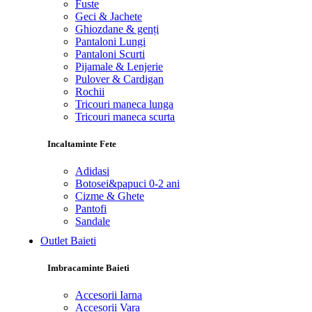
Fuste
Geci & Jachete
Ghiozdane & genți
Pantaloni Lungi
Pantaloni Scurti
Pijamale & Lenjerie
Pulover & Cardigan
Rochii
Tricouri maneca lunga
Tricouri maneca scurta
Incaltaminte Fete
Adidasi
Botosei&papuci 0-2 ani
Cizme & Ghete
Pantofi
Sandale
Outlet Baieti
Imbracaminte Baieti
Accesorii Iarna
Accesorii Vara