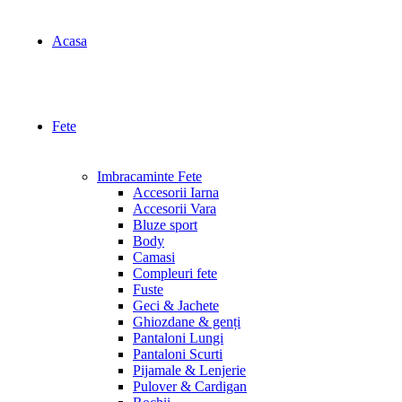
Acasa
Fete
Imbracaminte Fete
Accesorii Iarna
Accesorii Vara
Bluze sport
Body
Camasi
Compleuri fete
Fuste
Geci & Jachete
Ghiozdane & genți
Pantaloni Lungi
Pantaloni Scurti
Pijamale & Lenjerie
Pulover & Cardigan