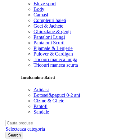
Bluze sport
Body
Camasi
Compleuri baieti
Geci & Jachete
Ghiozdane & genți
Pantaloni Lungi
Pantaloni Scurti
Pijamale & Lenjerie
Pulover & Cardigan
Tricouri maneca lunga
Tricouri maneca scurta
Incaltaminte Baieti
Adidasi
Botosei&papuci 0-2 ani
Cizme & Ghete
Pantofi
Sandale
Search
for:
Selecteaza categoria
Search