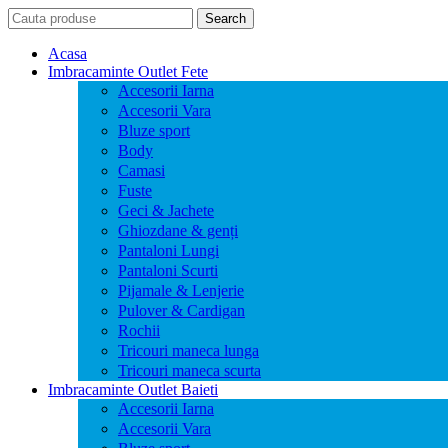
Search
Search
for:
Acasa
Imbracaminte Outlet Fete
Accesorii Iarna
Accesorii Vara
Bluze sport
Body
Camasi
Fuste
Geci & Jachete
Ghiozdane & genți
Pantaloni Lungi
Pantaloni Scurti
Pijamale & Lenjerie
Pulover & Cardigan
Rochii
Tricouri maneca lunga
Tricouri maneca scurta
Imbracaminte Outlet Baieti
Accesorii Iarna
Accesorii Vara