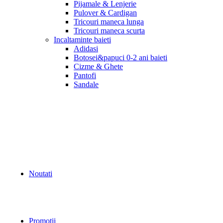
Pijamale & Lenjerie
Pulover & Cardigan
Tricouri maneca lunga
Tricouri maneca scurta
Incaltaminte baieti
Adidasi
Botosei&papuci 0-2 ani baieti
Cizme & Ghete
Pantofi
Sandale
Noutati
Promotii