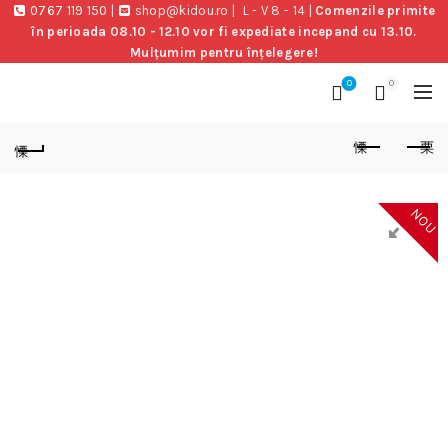
0767 119 150
|
shop@kidou.ro
|
L - V 8 - 14
|
Comenzile primite
în perioada 08.10 - 12.10 vor fi expediate incepand cu 13.10.
Mulțumim pentru înțelegere!
0
0
NOU