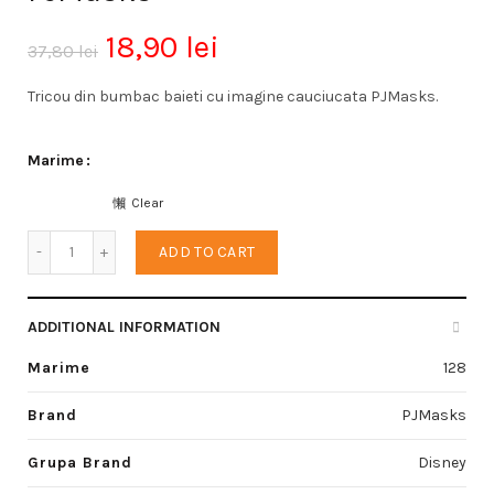
18,90
lei
37,80
lei
Tricou din bumbac baieti cu imagine cauciucata PJMasks.
Marime
Clear
Tricou baieti quantity
ADD TO CART
ADDITIONAL INFORMATION
Marime
128
Brand
PJMasks
Grupa Brand
Disney