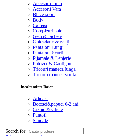
Accesorii Iarna
Accesorii Vara
Bluze sport
Body
Camasi
Compleuri baieti
Geci & Jachete
Ghiozdane & genți
Pantaloni Lungi
Pantaloni Scurti
Pijamale & Lenjerie
Pulover & Cardigan
Tricouri maneca lunga
Tricouri maneca scurta
Incaltaminte Baieti
Adidasi
Botosei&papuci 0-2 ani
Cizme & Ghete
Pantofi
Sandale
Search for: