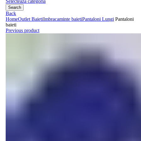
Selecteaza categoria
Search
Back
Home
Outlet Baieti
Imbracaminte baieti
Pantaloni Lungi
Pantaloni
baieti
Previous product