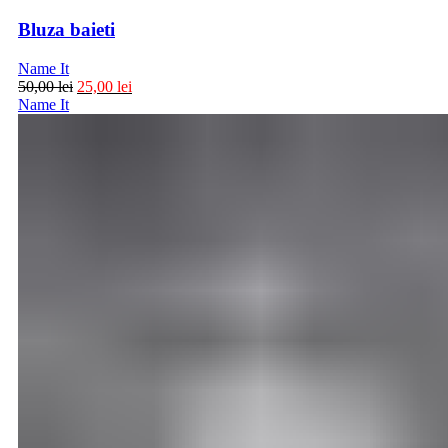
Bluza baieti
Name It
50,00
lei
25,00
lei
Name It