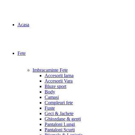
Acasa
Fete
Imbracaminte Fete
Accesorii Iarna
Accesorii Vara
Bluze sport
Body
Camasi
Compleuri fete
Fuste
Geci & Jachete
Ghiozdane & genți
Pantaloni Lungi
Pantaloni Scurti