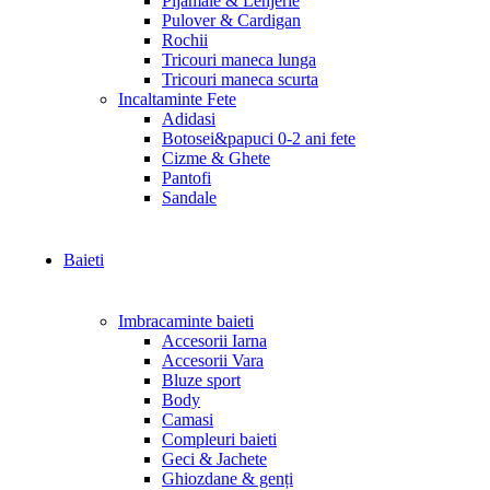
Pijamale & Lenjerie
Pulover & Cardigan
Rochii
Tricouri maneca lunga
Tricouri maneca scurta
Incaltaminte Fete
Adidasi
Botosei&papuci 0-2 ani fete
Cizme & Ghete
Pantofi
Sandale
Baieti
Imbracaminte baieti
Accesorii Iarna
Accesorii Vara
Bluze sport
Body
Camasi
Compleuri baieti
Geci & Jachete
Ghiozdane & genți