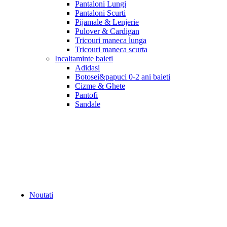
Pantaloni Lungi
Pantaloni Scurti
Pijamale & Lenjerie
Pulover & Cardigan
Tricouri maneca lunga
Tricouri maneca scurta
Incaltaminte baieti
Adidasi
Botosei&papuci 0-2 ani baieti
Cizme & Ghete
Pantofi
Sandale
Noutati