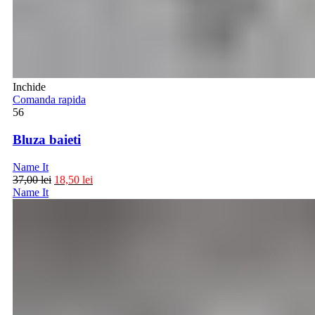
Inchide
Comanda rapida
56
Bluza baieti
Name It
37,00
lei
18,50
lei
Name It