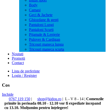
Bluze sport
Body
Camasi
Geci & Jachete
Ghiozdane & genți
Pantaloni Lungi
Pantaloni Scurti
Pijamale & Lenjerie
Pulover & Cardigan
Tricouri maneca lunga
Tricouri maneca scurta
Noutati
Promotii
Contact
Lista de preferinte
Login / Register
Cos
Inchide
0767 119 150
|
shop@kidou.ro
|
L - V 8 - 14
|
Comenzile
primite în perioada 08.10 - 12.10 vor fi expediate incepand
cu 13.10. Mulțumim pentru înțelegere!