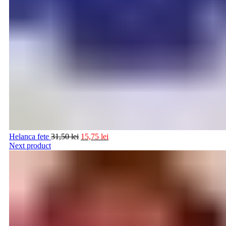
Helanca fete
31,50
lei
15,75
lei
Next product