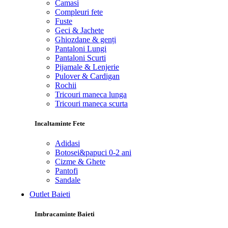
Camasi
Compleuri fete
Fuste
Geci & Jachete
Ghiozdane & genți
Pantaloni Lungi
Pantaloni Scurti
Pijamale & Lenjerie
Pulover & Cardigan
Rochii
Tricouri maneca lunga
Tricouri maneca scurta
Incaltaminte Fete
Adidasi
Botosei&papuci 0-2 ani
Cizme & Ghete
Pantofi
Sandale
Outlet Baieti
Imbracaminte Baieti