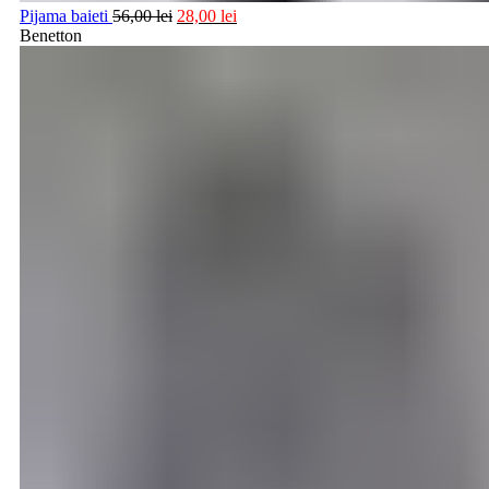
Pijama baieti
56,00
lei
28,00
lei
Benetton