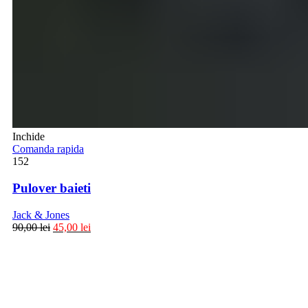
Inchide
Comanda rapida
152
Pulover baieti
Jack & Jones
90,00
lei
45,00
lei