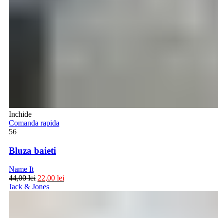
Inchide
Comanda rapida
56
Bluza baieti
Name It
44,00
lei
22,00
lei
Jack & Jones