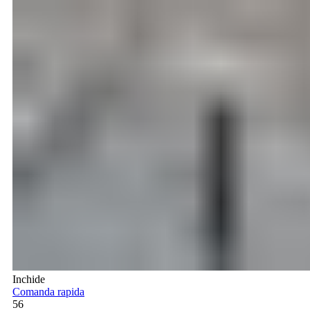
Inchide
Comanda rapida
56