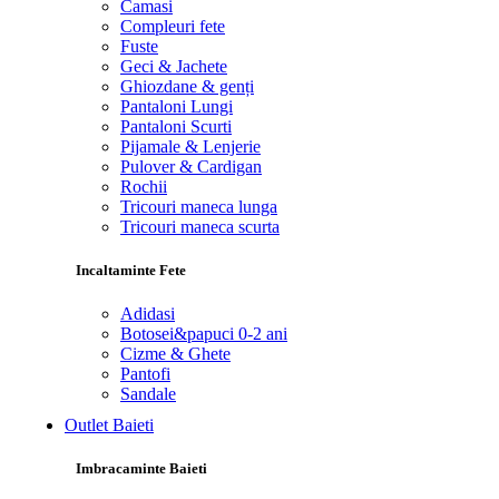
Camasi
Compleuri fete
Fuste
Geci & Jachete
Ghiozdane & genți
Pantaloni Lungi
Pantaloni Scurti
Pijamale & Lenjerie
Pulover & Cardigan
Rochii
Tricouri maneca lunga
Tricouri maneca scurta
Incaltaminte Fete
Adidasi
Botosei&papuci 0-2 ani
Cizme & Ghete
Pantofi
Sandale
Outlet Baieti
Imbracaminte Baieti