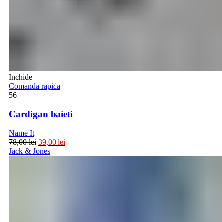
Inchide
Comanda rapida
56
Cardigan baieti
Name It
78,00
lei
39,00
lei
Jack & Jones