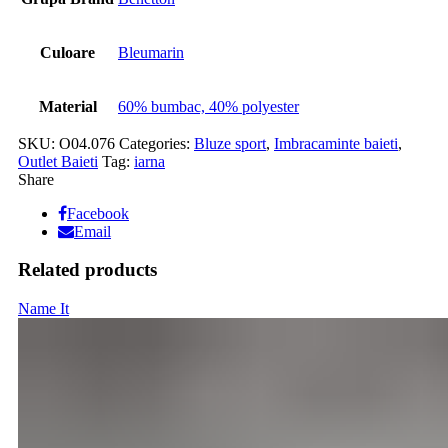
Culoare
Bleumarin
Material
60% bumbac, 40% polyester
SKU:
O04.076
Categories:
Bluze sport
,
Imbracaminte baieti
,
Outlet Baieti
Tag:
iarna
Share
Facebook
Email
Related products
Name It