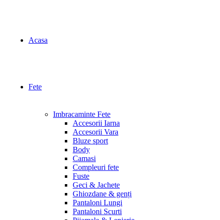
Acasa
Fete
Imbracaminte Fete
Accesorii Iarna
Accesorii Vara
Bluze sport
Body
Camasi
Compleuri fete
Fuste
Geci & Jachete
Ghiozdane & genți
Pantaloni Lungi
Pantaloni Scurti