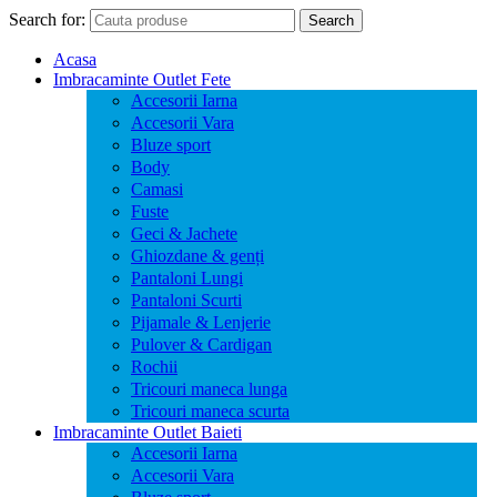
Search for:
Search
Acasa
Imbracaminte Outlet Fete
Accesorii Iarna
Accesorii Vara
Bluze sport
Body
Camasi
Fuste
Geci & Jachete
Ghiozdane & genți
Pantaloni Lungi
Pantaloni Scurti
Pijamale & Lenjerie
Pulover & Cardigan
Rochii
Tricouri maneca lunga
Tricouri maneca scurta
Imbracaminte Outlet Baieti
Accesorii Iarna
Accesorii Vara