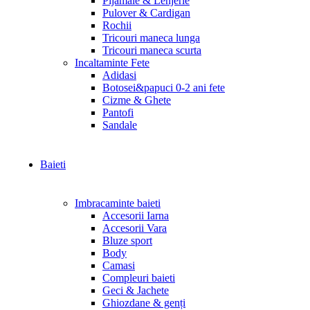
Pijamale & Lenjerie
Pulover & Cardigan
Rochii
Tricouri maneca lunga
Tricouri maneca scurta
Incaltaminte Fete
Adidasi
Botosei&papuci 0-2 ani fete
Cizme & Ghete
Pantofi
Sandale
Baieti
Imbracaminte baieti
Accesorii Iarna
Accesorii Vara
Bluze sport
Body
Camasi
Compleuri baieti
Geci & Jachete
Ghiozdane & genți