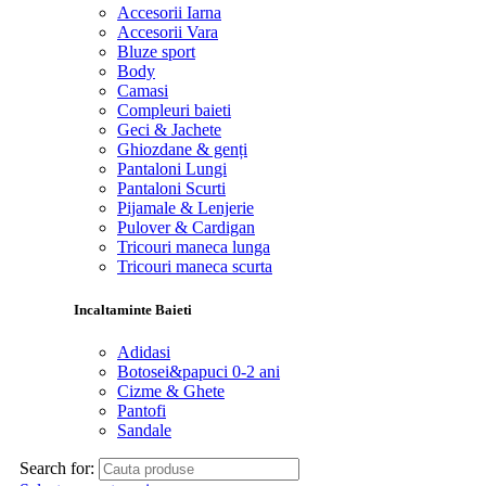
Accesorii Iarna
Accesorii Vara
Bluze sport
Body
Camasi
Compleuri baieti
Geci & Jachete
Ghiozdane & genți
Pantaloni Lungi
Pantaloni Scurti
Pijamale & Lenjerie
Pulover & Cardigan
Tricouri maneca lunga
Tricouri maneca scurta
Incaltaminte Baieti
Adidasi
Botosei&papuci 0-2 ani
Cizme & Ghete
Pantofi
Sandale
Search for: