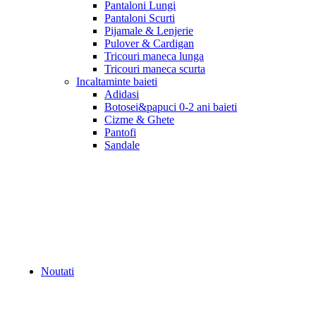
Pantaloni Lungi
Pantaloni Scurti
Pijamale & Lenjerie
Pulover & Cardigan
Tricouri maneca lunga
Tricouri maneca scurta
Incaltaminte baieti
Adidasi
Botosei&papuci 0-2 ani baieti
Cizme & Ghete
Pantofi
Sandale
Noutati