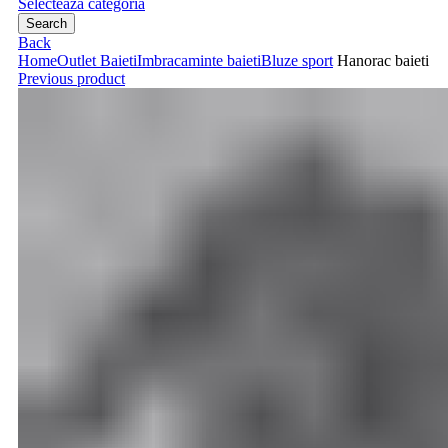
Selecteaza categoria
Search
Back
Home
Outlet Baieti
Imbracaminte baieti
Bluze sport
Hanorac baieti
Previous product