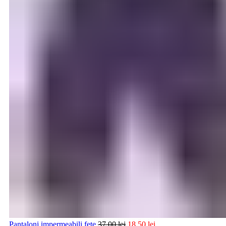
Pantaloni impermeabili fete
37,00
lei
18,50
lei