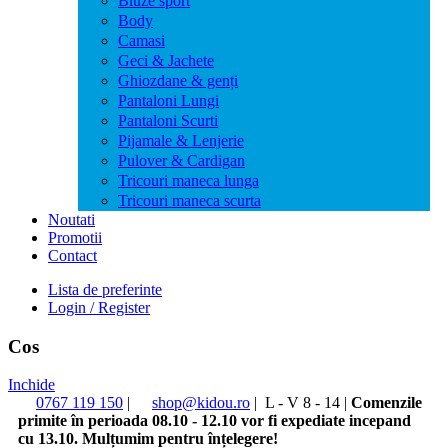
Bluze sport
Body
Camasi
Geci & Jachete
Ghiozdane & genți
Pantaloni Lungi
Pantaloni Scurti
Pijamale & Lenjerie
Pulover & Cardigan
Tricouri maneca lunga
Tricouri maneca scurta
Noutati
Promotii
Contact
Lista de preferinte
Login / Register
Cos
Inchide
0767 119 150
|
shop@kidou.ro
|
L - V 8 - 14
|
Comenzile
primite în perioada 08.10 - 12.10 vor fi expediate incepand
cu 13.10. Mulțumim pentru înțelegere!