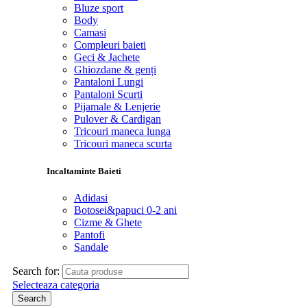
Bluze sport
Body
Camasi
Compleuri baieti
Geci & Jachete
Ghiozdane & genți
Pantaloni Lungi
Pantaloni Scurti
Pijamale & Lenjerie
Pulover & Cardigan
Tricouri maneca lunga
Tricouri maneca scurta
Incaltaminte Baieti
Adidasi
Botosei&papuci 0-2 ani
Cizme & Ghete
Pantofi
Sandale
Search for:
Selecteaza categoria
Search