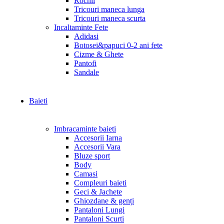
Rochii
Tricouri maneca lunga
Tricouri maneca scurta
Incaltaminte Fete
Adidasi
Botosei&papuci 0-2 ani fete
Cizme & Ghete
Pantofi
Sandale
Baieti
Imbracaminte baieti
Accesorii Iarna
Accesorii Vara
Bluze sport
Body
Camasi
Compleuri baieti
Geci & Jachete
Ghiozdane & genți
Pantaloni Lungi
Pantaloni Scurti