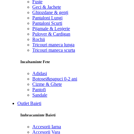
Fuste
Geci & Jachete
Ghiozdane & genți
Pantaloni Lungi
Pantaloni Scurti
Pijamale & Lenjerie
Pulover & Cardigan
Rochii
Tricouri maneca lunga
Tricouri maneca scurta
Incaltaminte Fete
Adidasi
Botosei&papuci 0-2 ani
Cizme & Ghete
Pantofi
Sandale
Outlet Baieti
Imbracaminte Baieti
Accesorii Iarna
Accesorii Vara