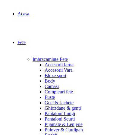
Acasa
Fete
Imbracaminte Fete
Accesorii Iarna
Accesorii Vara
Bluze sport
Body
Camasi
Compleuri fete
Fuste
Geci & Jachete
Ghiozdane & genți
Pantaloni Lungi
Pantaloni Scurti
Pijamale & Lenjerie
Pulover & Cardigan