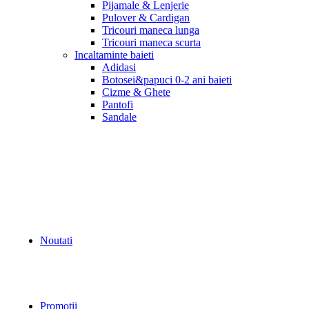
Pijamale & Lenjerie
Pulover & Cardigan
Tricouri maneca lunga
Tricouri maneca scurta
Incaltaminte baieti
Adidasi
Botosei&papuci 0-2 ani baieti
Cizme & Ghete
Pantofi
Sandale
Noutati
Promotii