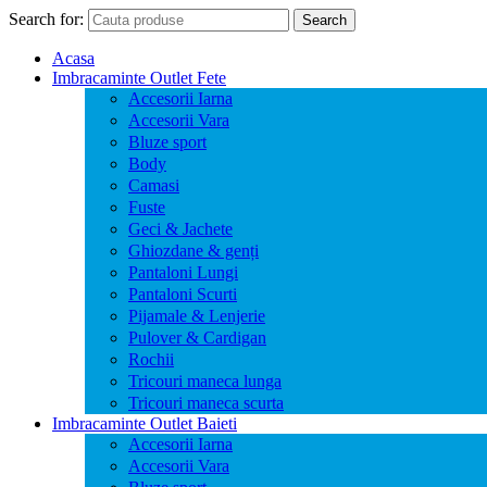
Search for:
Search
Acasa
Imbracaminte Outlet Fete
Accesorii Iarna
Accesorii Vara
Bluze sport
Body
Camasi
Fuste
Geci & Jachete
Ghiozdane & genți
Pantaloni Lungi
Pantaloni Scurti
Pijamale & Lenjerie
Pulover & Cardigan
Rochii
Tricouri maneca lunga
Tricouri maneca scurta
Imbracaminte Outlet Baieti
Accesorii Iarna
Accesorii Vara