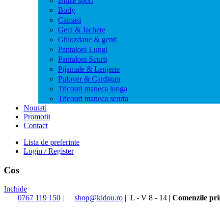
Bluze sport
Body
Camasi
Geci & Jachete
Ghiozdane & genți
Pantaloni Lungi
Pantaloni Scurti
Pijamale & Lenjerie
Pulover & Cardigan
Tricouri maneca lunga
Tricouri maneca scurta
Noutati
Promotii
Contact
Lista de preferinte
Login / Register
Cos
Inchide
0767 119 150
|
shop@kidou.ro
|
L - V 8 - 14
|
Comenzile prim