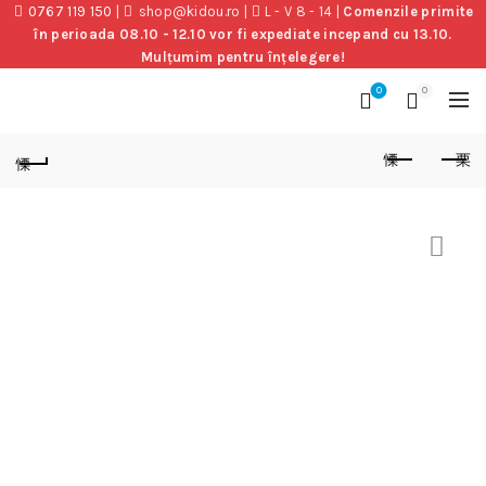
0767 119 150
|
shop@kidou.ro
|
L - V 8 - 14
|
Comenzile primite
în perioada 08.10 - 12.10 vor fi expediate incepand cu 13.10.
Mulțumim pentru înțelegere!
0
0