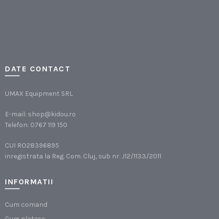
DATE CONTACT
UMAX Equipment SRL
E-mail:
shop@kidou.ro
Telefon:
0767 119 150
CUI RO28396895
inregistrata la Reg. Com. Cluj, sub nr. J12/1133/2011
INFORMATII
Cum comand
Cum platesc