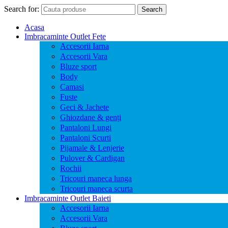
Search for:
Search
Acasa
Imbracaminte Outlet Fete
Accesorii Iarna
Accesorii Vara
Bluze sport
Body
Camasi
Fuste
Geci & Jachete
Ghiozdane & genți
Pantaloni Lungi
Pantaloni Scurti
Pijamale & Lenjerie
Pulover & Cardigan
Rochii
Tricouri maneca lunga
Tricouri maneca scurta
Imbracaminte Outlet Baieti
Accesorii Iarna
Accesorii Vara