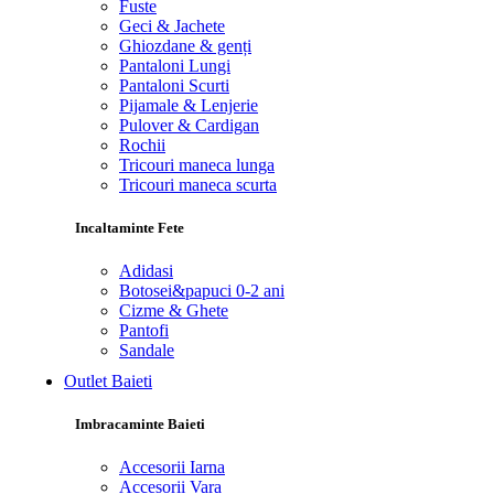
Fuste
Geci & Jachete
Ghiozdane & genți
Pantaloni Lungi
Pantaloni Scurti
Pijamale & Lenjerie
Pulover & Cardigan
Rochii
Tricouri maneca lunga
Tricouri maneca scurta
Incaltaminte Fete
Adidasi
Botosei&papuci 0-2 ani
Cizme & Ghete
Pantofi
Sandale
Outlet Baieti
Imbracaminte Baieti
Accesorii Iarna
Accesorii Vara