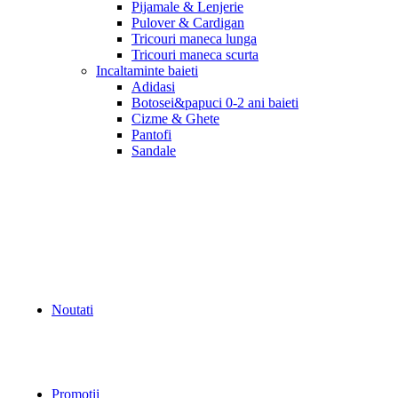
Pijamale & Lenjerie
Pulover & Cardigan
Tricouri maneca lunga
Tricouri maneca scurta
Incaltaminte baieti
Adidasi
Botosei&papuci 0-2 ani baieti
Cizme & Ghete
Pantofi
Sandale
Noutati
Promotii