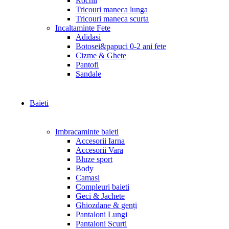
Rochii
Tricouri maneca lunga
Tricouri maneca scurta
Incaltaminte Fete
Adidasi
Botosei&papuci 0-2 ani fete
Cizme & Ghete
Pantofi
Sandale
Baieti
Imbracaminte baieti
Accesorii Iarna
Accesorii Vara
Bluze sport
Body
Camasi
Compleuri baieti
Geci & Jachete
Ghiozdane & genți
Pantaloni Lungi
Pantaloni Scurti