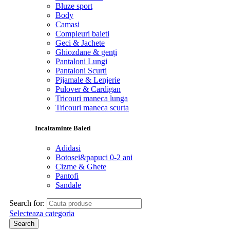
Bluze sport
Body
Camasi
Compleuri baieti
Geci & Jachete
Ghiozdane & genți
Pantaloni Lungi
Pantaloni Scurti
Pijamale & Lenjerie
Pulover & Cardigan
Tricouri maneca lunga
Tricouri maneca scurta
Incaltaminte Baieti
Adidasi
Botosei&papuci 0-2 ani
Cizme & Ghete
Pantofi
Sandale
Search for:
Selecteaza categoria
Search