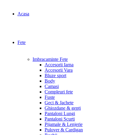
Acasa
Fete
Imbracaminte Fete
Accesorii Iarna
Accesorii Vara
Bluze sport
Body
Camasi
Compleuri fete
Fuste
Geci & Jachete
Ghiozdane & genți
Pantaloni Lungi
Pantaloni Scurti
Pijamale & Lenjerie
Pulover & Cardigan