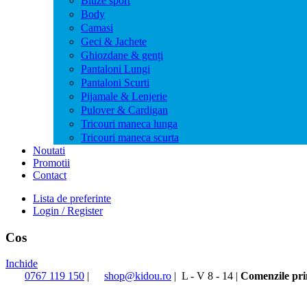
Bluze sport
Body
Camasi
Geci & Jachete
Ghiozdane & genți
Pantaloni Lungi
Pantaloni Scurti
Pijamale & Lenjerie
Pulover & Cardigan
Tricouri maneca lunga
Tricouri maneca scurta
Noutati
Promotii
Contact
Lista de preferinte
Login / Register
Cos
Inchide
0767 119 150
|
shop@kidou.ro
|
L - V 8 - 14
|
Comenzile prim