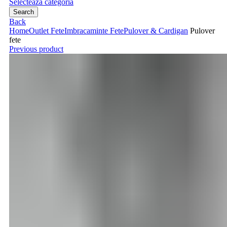
Selecteaza categoria
Search
Back
Home
Outlet Fete
Imbracaminte Fete
Pulover & Cardigan
Pulover
fete
Previous product