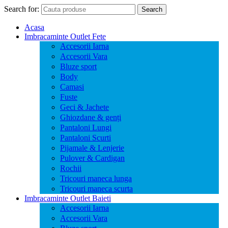
Search for:
Search
Acasa
Imbracaminte Outlet Fete
Accesorii Iarna
Accesorii Vara
Bluze sport
Body
Camasi
Fuste
Geci & Jachete
Ghiozdane & genți
Pantaloni Lungi
Pantaloni Scurti
Pijamale & Lenjerie
Pulover & Cardigan
Rochii
Tricouri maneca lunga
Tricouri maneca scurta
Imbracaminte Outlet Baieti
Accesorii Iarna
Accesorii Vara