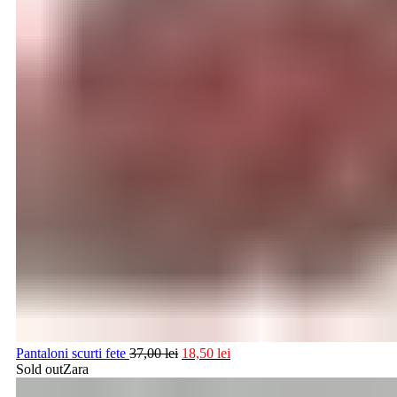
Pantaloni scurti fete
37,00
lei
18,50
lei
Sold out
Zara