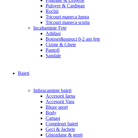
Pijamale & Lenjerie
Pulover & Cardigan
Rochii
Tricouri maneca lunga
Tricouri maneca scurta
Incaltaminte Fete
Adidasi
Botosei&papuci 0-2 ani fete
Cizme & Ghete
Pantofi
Sandale
Baieti
Imbracaminte baieti
Accesorii Iarna
Accesorii Vara
Bluze sport
Body
Camasi
Compleuri baieti
Geci & Jachete
Ghiozdane & genți