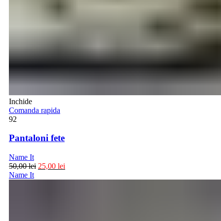
Inchide
Comanda rapida
92
Pantaloni fete
Name It
50,00
lei
25,00
lei
Name It