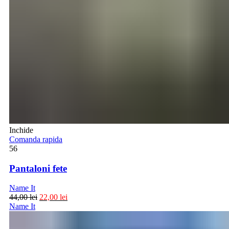
Inchide
Comanda rapida
56
Pantaloni fete
Name It
44,00
lei
22,00
lei
Name It