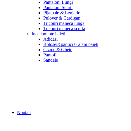
Pantaloni Lungi
Pantaloni Scurti
Pijamale & Lenjerie
Pulover & Cardigan
Tricouri maneca lunga
Tricouri maneca scurta
Incaltaminte baieti
Adidasi
Botosei&papuci 0-2 ani baieti
Cizme & Ghete
Pantofi
Sandale
Noutati