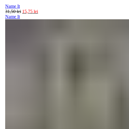
Name It
31,50
lei
15,75
lei
Name It