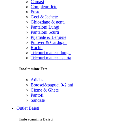
Camasi
Compleuri fete
Fuste
Geci & Jachete
Ghiozdane & genți
Pantaloni Lungi
Pantaloni Scurti
Pijamale & Lenjerie
Pulover & Cardigan
Rochii
Tricouri maneca lunga
Tricouri maneca scurta
Incaltaminte Fete
Adidasi
Botosei&papuci 0-2 ani
Cizme & Ghete
Pantofi
Sandale
Outlet Baieti
Imbracaminte Baieti