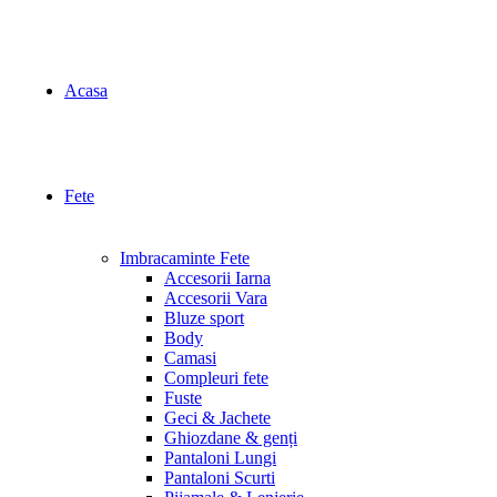
Acasa
Fete
Imbracaminte Fete
Accesorii Iarna
Accesorii Vara
Bluze sport
Body
Camasi
Compleuri fete
Fuste
Geci & Jachete
Ghiozdane & genți
Pantaloni Lungi
Pantaloni Scurti