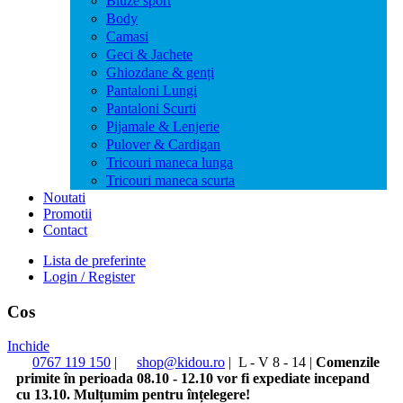
Bluze sport
Body
Camasi
Geci & Jachete
Ghiozdane & genți
Pantaloni Lungi
Pantaloni Scurti
Pijamale & Lenjerie
Pulover & Cardigan
Tricouri maneca lunga
Tricouri maneca scurta
Noutati
Promotii
Contact
Lista de preferinte
Login / Register
Cos
Inchide
0767 119 150
|
shop@kidou.ro
|
L - V 8 - 14
|
Comenzile
primite în perioada 08.10 - 12.10 vor fi expediate incepand
cu 13.10. Mulțumim pentru înțelegere!