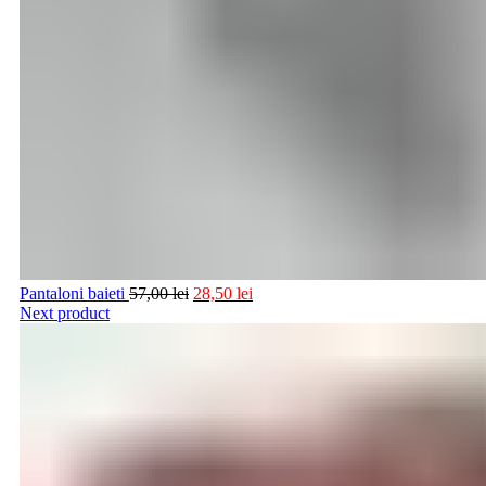
Pantaloni baieti
57,00
lei
28,50
lei
Next product