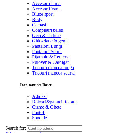
Accesorii Iarna
Accesorii Vara
Bluze sport
Body
Camasi
Compleuri baieti
Geci & Jachete
Ghiozdane & genți
Pantaloni Lungi
Pantaloni Scurti
Pijamale & Lenjerie
Pulover & Cardigan
Tricouri maneca lunga
Tricouri maneca scurta
Incaltaminte Baieti
Adidasi
Botosei&papuci 0-2 ani
Cizme & Ghete
Pantofi
Sandale
Search for: