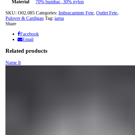
Material
70% bumbac, 30% nylon
SKU:
O02.085
Categories:
Imbracaminte Fete
,
Outlet Fete
,
Pulover & Cardigan
Tag:
iarna
Share
Facebook
Email
Related products
Name It