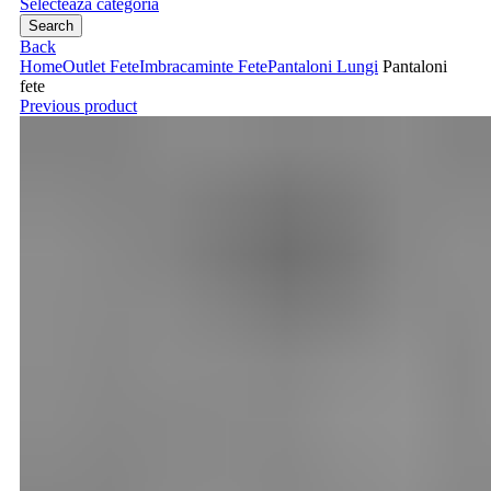
Selecteaza categoria
Search
Back
Home
Outlet Fete
Imbracaminte Fete
Pantaloni Lungi
Pantaloni
fete
Previous product