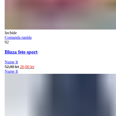
Inchide
Comanda rapida
92
Bluza fete sport
Name It
52,00
lei
26,00
lei
Name It