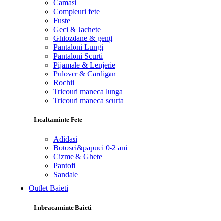
Camasi
Compleuri fete
Fuste
Geci & Jachete
Ghiozdane & genți
Pantaloni Lungi
Pantaloni Scurti
Pijamale & Lenjerie
Pulover & Cardigan
Rochii
Tricouri maneca lunga
Tricouri maneca scurta
Incaltaminte Fete
Adidasi
Botosei&papuci 0-2 ani
Cizme & Ghete
Pantofi
Sandale
Outlet Baieti
Imbracaminte Baieti