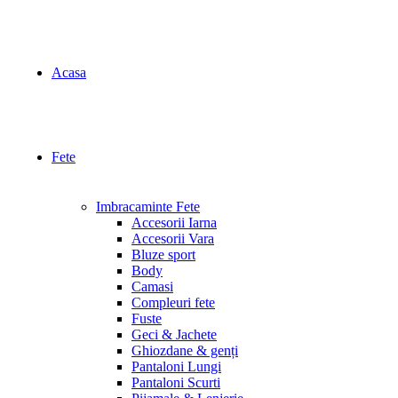
Acasa
Fete
Imbracaminte Fete
Accesorii Iarna
Accesorii Vara
Bluze sport
Body
Camasi
Compleuri fete
Fuste
Geci & Jachete
Ghiozdane & genți
Pantaloni Lungi
Pantaloni Scurti