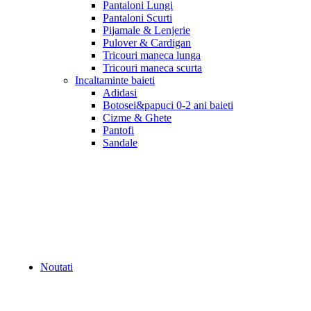
Pantaloni Lungi
Pantaloni Scurti
Pijamale & Lenjerie
Pulover & Cardigan
Tricouri maneca lunga
Tricouri maneca scurta
Incaltaminte baieti
Adidasi
Botosei&papuci 0-2 ani baieti
Cizme & Ghete
Pantofi
Sandale
Noutati