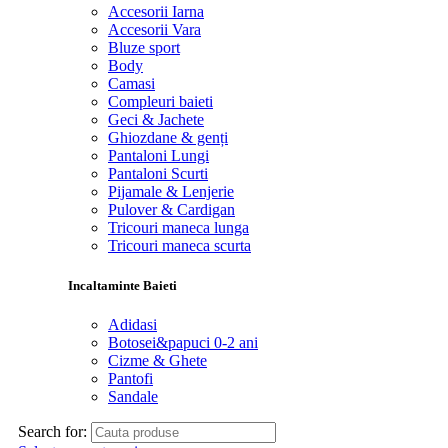
Accesorii Iarna
Accesorii Vara
Bluze sport
Body
Camasi
Compleuri baieti
Geci & Jachete
Ghiozdane & genți
Pantaloni Lungi
Pantaloni Scurti
Pijamale & Lenjerie
Pulover & Cardigan
Tricouri maneca lunga
Tricouri maneca scurta
Incaltaminte Baieti
Adidasi
Botosei&papuci 0-2 ani
Cizme & Ghete
Pantofi
Sandale
Search for: