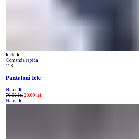
Inchide
Comanda rapida
128
Pantaloni fete
Name It
56,00
lei
28,00
lei
Name It