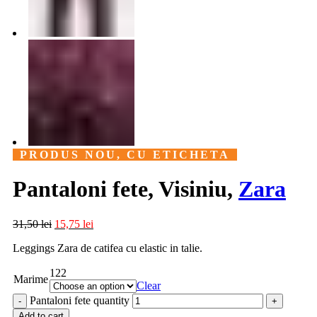
PRODUS NOU, CU ETICHETA
Pantaloni fete, Visiniu,
Zara
31,50
lei
15,75
lei
Leggings Zara de catifea cu elastic in talie.
122
Marime
Clear
Pantaloni fete quantity
Add to cart