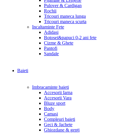
Pijamale & Lenjerie
Pulover & Cardigan
Rochii
Tricouri maneca lunga
Tricouri maneca scurta
Incaltaminte Fete
Adidasi
Botosei&papuci 0-2 ani fete
Cizme & Ghete
Pantofi
Sandale
Baieti
Imbracaminte baieti
Accesorii Iarna
Accesorii Vara
Bluze sport
Body
Camasi
Compleuri baieti
Geci & Jachete
Ghiozdane & genți