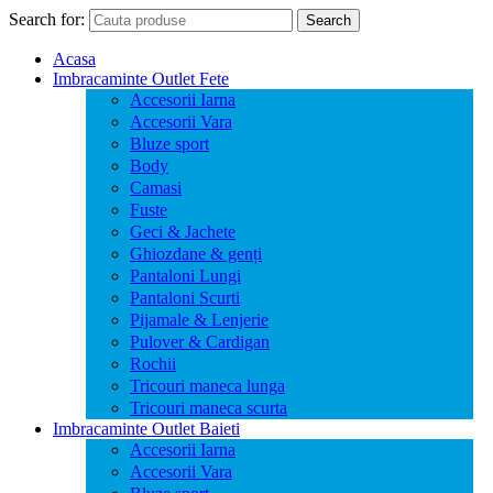
Search for:
Search
Acasa
Imbracaminte Outlet Fete
Accesorii Iarna
Accesorii Vara
Bluze sport
Body
Camasi
Fuste
Geci & Jachete
Ghiozdane & genți
Pantaloni Lungi
Pantaloni Scurti
Pijamale & Lenjerie
Pulover & Cardigan
Rochii
Tricouri maneca lunga
Tricouri maneca scurta
Imbracaminte Outlet Baieti
Accesorii Iarna
Accesorii Vara