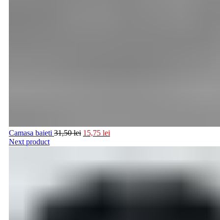
Camasa baieti
31,50
lei
15,75
lei
Next product