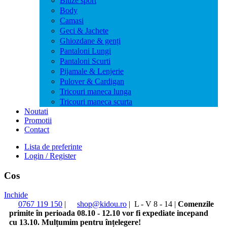
Bluze sport
Body
Camasi
Geci & Jachete
Ghiozdane & genți
Pantaloni Lungi
Pantaloni Scurti
Pijamale & Lenjerie
Pulover & Cardigan
Tricouri maneca lunga
Tricouri maneca scurta
Noutati
Promotii
Contact
Lista de preferinte
Login / Register
Cos
Inchide
0767 119 150
|
shop@kidou.ro
|
L - V 8 - 14
|
Comenzile
primite în perioada 08.10 - 12.10 vor fi expediate incepand
cu 13.10. Mulțumim pentru înțelegere!