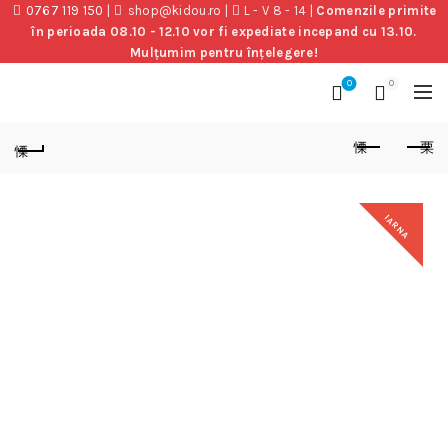
0767 119 150
|
shop@kidou.ro
|
L - V 8 - 14
|
Comenzile primite
în perioada 08.10 - 12.10 vor fi expediate incepand cu 13.10.
Mulțumim pentru înțelegere!
0
0
IARNA