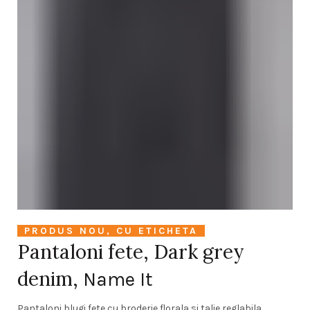
PRODUS NOU, CU ETICHETA
Pantaloni fete, Dark grey
denim,
Name It
Pantaloni blugi fete cu broderie florala si talie reglabila.