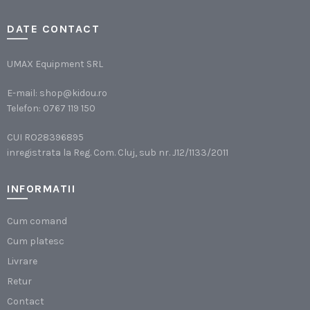
DATE CONTACT
UMAX Equipment SRL
E-mail:
shop@kidou.ro
Telefon:
0767 119 150
CUI RO28396895
inregistrata la Reg. Com. Cluj, sub nr. J12/1133/2011
INFORMATII
Cum comand
Cum platesc
Livrare
Retur
Contact