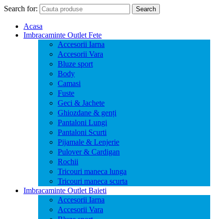
Search for:
Search
Acasa
Imbracaminte Outlet Fete
Accesorii Iarna
Accesorii Vara
Bluze sport
Body
Camasi
Fuste
Geci & Jachete
Ghiozdane & genți
Pantaloni Lungi
Pantaloni Scurti
Pijamale & Lenjerie
Pulover & Cardigan
Rochii
Tricouri maneca lunga
Tricouri maneca scurta
Imbracaminte Outlet Baieti
Accesorii Iarna
Accesorii Vara