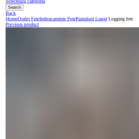
Selecteaza categoria
Search
Back
Home
Outlet Fete
Imbracaminte Fete
Pantaloni Lungi
Legging fete
Previous product