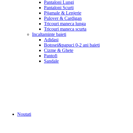
Pantaloni Lungi
Pantaloni Scurti
Pijamale & Lenjerie
Pulover & Cardigan
Tricouri maneca lunga
Tricouri maneca scurta
Incaltaminte baieti
Adidasi
Botosei&papuci 0-2 ani baieti
Cizme & Ghete
Pantofi
Sandale
Noutati