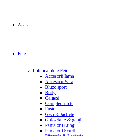
Acasa
Fete
Imbracaminte Fete
Accesorii Iarna
Accesorii Vara
Bluze sport
Body
Camasi
Compleuri fete
Fuste
Geci & Jachete
Ghiozdane & genți
Pantaloni Lungi
Pantaloni Scurti