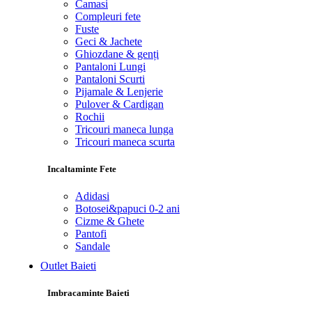
Camasi
Compleuri fete
Fuste
Geci & Jachete
Ghiozdane & genți
Pantaloni Lungi
Pantaloni Scurti
Pijamale & Lenjerie
Pulover & Cardigan
Rochii
Tricouri maneca lunga
Tricouri maneca scurta
Incaltaminte Fete
Adidasi
Botosei&papuci 0-2 ani
Cizme & Ghete
Pantofi
Sandale
Outlet Baieti
Imbracaminte Baieti