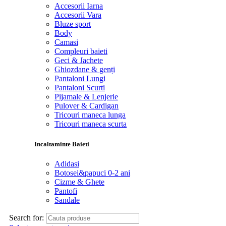
Accesorii Iarna
Accesorii Vara
Bluze sport
Body
Camasi
Compleuri baieti
Geci & Jachete
Ghiozdane & genți
Pantaloni Lungi
Pantaloni Scurti
Pijamale & Lenjerie
Pulover & Cardigan
Tricouri maneca lunga
Tricouri maneca scurta
Incaltaminte Baieti
Adidasi
Botosei&papuci 0-2 ani
Cizme & Ghete
Pantofi
Sandale
Search for: