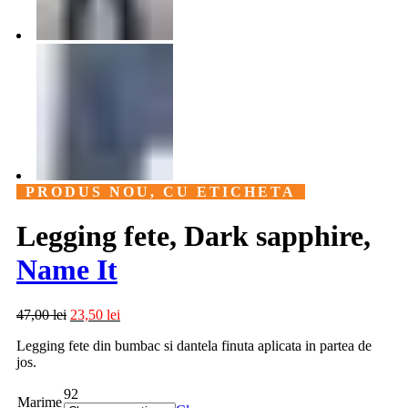
PRODUS NOU, CU ETICHETA
Legging fete, Dark sapphire,
Name It
47,00
lei
23,50
lei
Legging fete din bumbac si dantela finuta aplicata in partea de
jos.
92
Marime