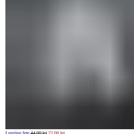
Legging fete
44,00
lei
22,00
lei