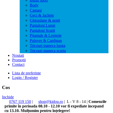
Bluze sport
Body
Camasi
Geci & Jachete
Ghiozdane & genți
Pantaloni Lungi
Pantaloni Scurti
Pijamale & Lenjerie
Pulover & Cardigan
Tricouri maneca lunga
Tricouri maneca scurta
Noutati
Promotii
Contact
Lista de preferinte
Login / Register
Cos
Inchide
0767 119 150
|
shop@kidou.ro
|
L - V 8 - 14
|
Comenzile
primite în perioada 08.10 - 12.10 vor fi expediate incepand
cu 13.10. Mulțumim pentru înțelegere!