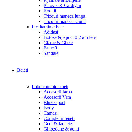
Pijamale & Lenjerie
Pulover & Cardigan
Rochii
Tricouri maneca lunga
Tricouri maneca scurta
Incaltaminte Fete
Adidasi
Botosei&papuci 0-2 ani fete
Cizme & Ghete
Pantofi
Sandale
Baieti
Imbracaminte baieti
Accesorii Iarna
Accesorii Vara
Bluze sport
Body
Camasi
Compleuri baieti
Geci & Jachete
Ghiozdane & genți