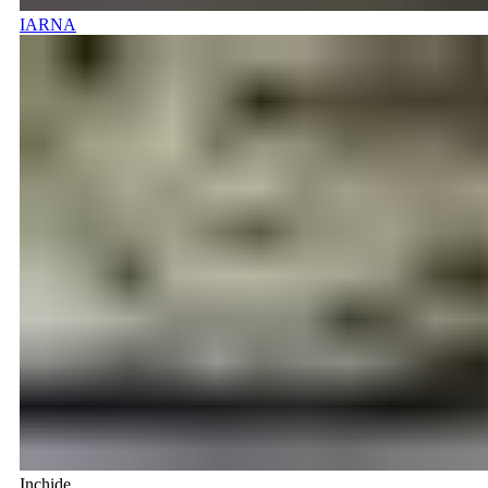
IARNA
Inchide