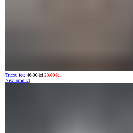
Tricou fete
46,00
lei
23,00
lei
Next product