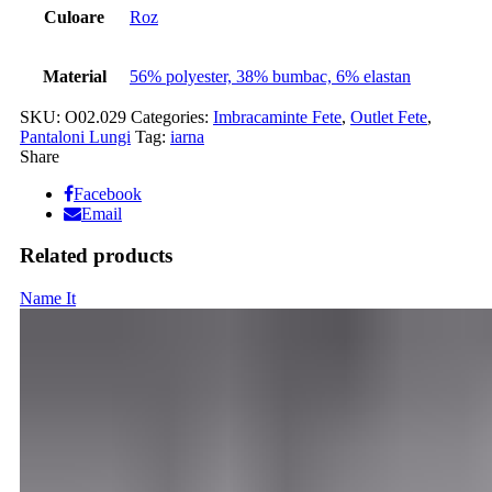
Culoare
Roz
Material
56% polyester, 38% bumbac, 6% elastan
SKU:
O02.029
Categories:
Imbracaminte Fete
,
Outlet Fete
,
Pantaloni Lungi
Tag:
iarna
Share
Facebook
Email
Related products
Name It