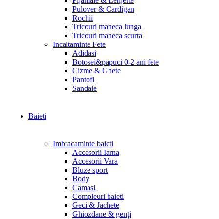
Pijamale & Lenjerie
Pulover & Cardigan
Rochii
Tricouri maneca lunga
Tricouri maneca scurta
Incaltaminte Fete
Adidasi
Botosei&papuci 0-2 ani fete
Cizme & Ghete
Pantofi
Sandale
Baieti
Imbracaminte baieti
Accesorii Iarna
Accesorii Vara
Bluze sport
Body
Camasi
Compleuri baieti
Geci & Jachete
Ghiozdane & genți