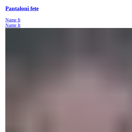
Pantaloni fete
Name It
Name It