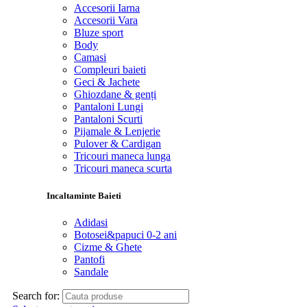
Accesorii Iarna
Accesorii Vara
Bluze sport
Body
Camasi
Compleuri baieti
Geci & Jachete
Ghiozdane & genți
Pantaloni Lungi
Pantaloni Scurti
Pijamale & Lenjerie
Pulover & Cardigan
Tricouri maneca lunga
Tricouri maneca scurta
Incaltaminte Baieti
Adidasi
Botosei&papuci 0-2 ani
Cizme & Ghete
Pantofi
Sandale
Search for: