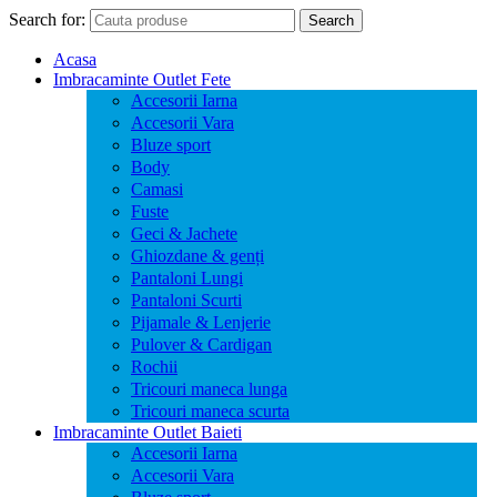
Search for:
Search
Acasa
Imbracaminte Outlet Fete
Accesorii Iarna
Accesorii Vara
Bluze sport
Body
Camasi
Fuste
Geci & Jachete
Ghiozdane & genți
Pantaloni Lungi
Pantaloni Scurti
Pijamale & Lenjerie
Pulover & Cardigan
Rochii
Tricouri maneca lunga
Tricouri maneca scurta
Imbracaminte Outlet Baieti
Accesorii Iarna
Accesorii Vara