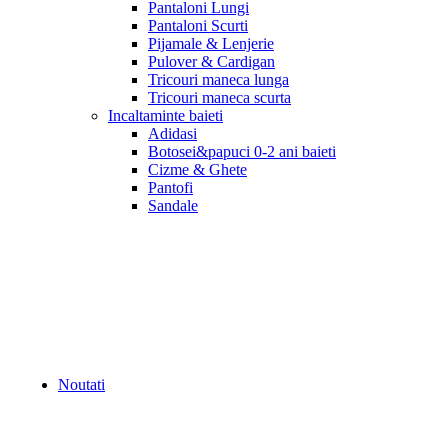
Pantaloni Lungi
Pantaloni Scurti
Pijamale & Lenjerie
Pulover & Cardigan
Tricouri maneca lunga
Tricouri maneca scurta
Incaltaminte baieti
Adidasi
Botosei&papuci 0-2 ani baieti
Cizme & Ghete
Pantofi
Sandale
Noutati