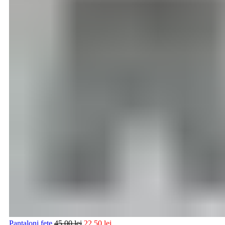
Pantaloni fete
45,00
lei
22,50
lei