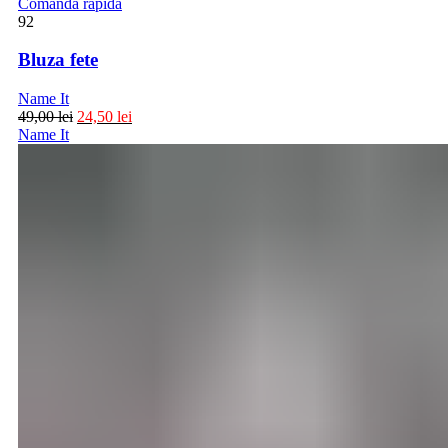
Comanda rapida
92
Bluza fete
Name It
49,00
lei
24,50
lei
Name It