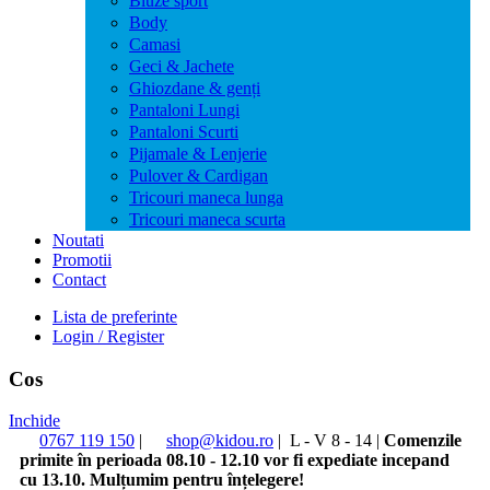
Bluze sport
Body
Camasi
Geci & Jachete
Ghiozdane & genți
Pantaloni Lungi
Pantaloni Scurti
Pijamale & Lenjerie
Pulover & Cardigan
Tricouri maneca lunga
Tricouri maneca scurta
Noutati
Promotii
Contact
Lista de preferinte
Login / Register
Cos
Inchide
0767 119 150
|
shop@kidou.ro
|
L - V 8 - 14
|
Comenzile
primite în perioada 08.10 - 12.10 vor fi expediate incepand
cu 13.10. Mulțumim pentru înțelegere!