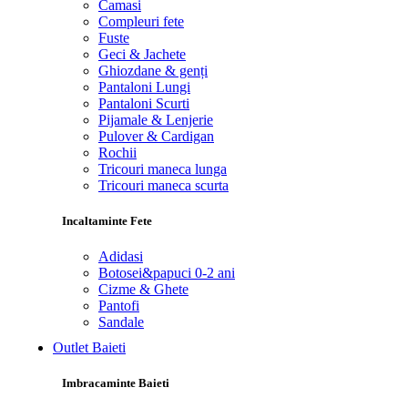
Camasi
Compleuri fete
Fuste
Geci & Jachete
Ghiozdane & genți
Pantaloni Lungi
Pantaloni Scurti
Pijamale & Lenjerie
Pulover & Cardigan
Rochii
Tricouri maneca lunga
Tricouri maneca scurta
Incaltaminte Fete
Adidasi
Botosei&papuci 0-2 ani
Cizme & Ghete
Pantofi
Sandale
Outlet Baieti
Imbracaminte Baieti