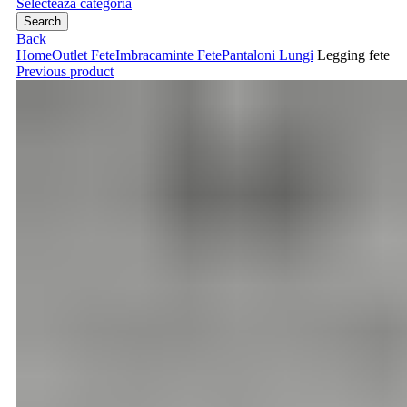
Selecteaza categoria
Search
Back
Home
Outlet Fete
Imbracaminte Fete
Pantaloni Lungi
Legging fete
Previous product