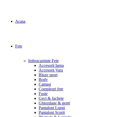
Acasa
Fete
Imbracaminte Fete
Accesorii Iarna
Accesorii Vara
Bluze sport
Body
Camasi
Compleuri fete
Fuste
Geci & Jachete
Ghiozdane & genți
Pantaloni Lungi
Pantaloni Scurti