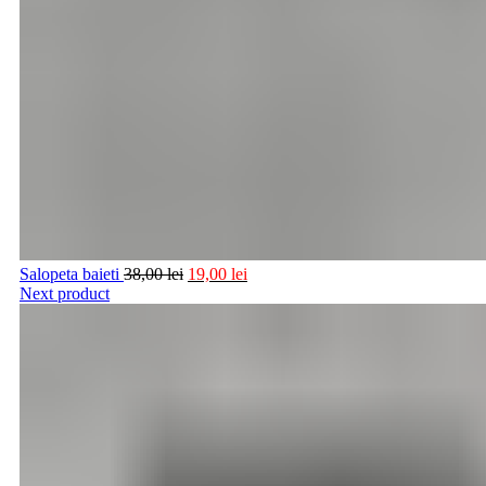
Salopeta baieti
38,00
lei
19,00
lei
Next product