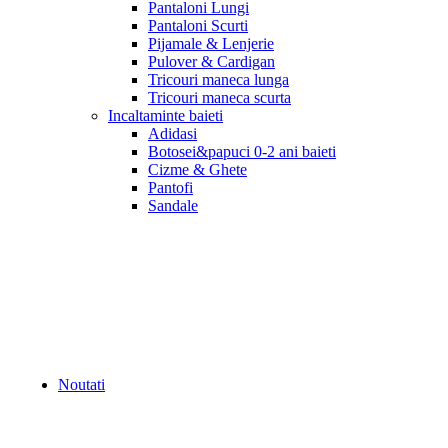
Pantaloni Lungi
Pantaloni Scurti
Pijamale & Lenjerie
Pulover & Cardigan
Tricouri maneca lunga
Tricouri maneca scurta
Incaltaminte baieti
Adidasi
Botosei&papuci 0-2 ani baieti
Cizme & Ghete
Pantofi
Sandale
Noutati