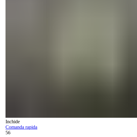
Inchide
Comanda rapida
56