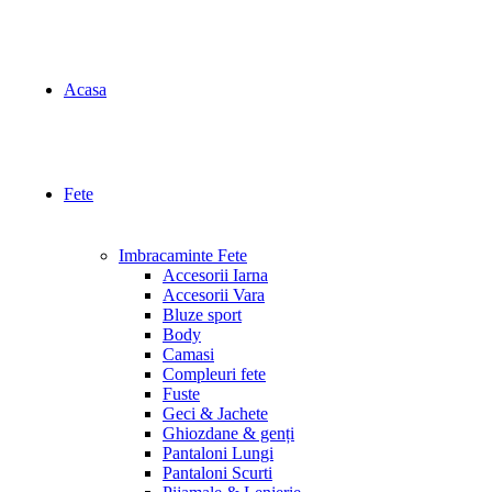
Acasa
Fete
Imbracaminte Fete
Accesorii Iarna
Accesorii Vara
Bluze sport
Body
Camasi
Compleuri fete
Fuste
Geci & Jachete
Ghiozdane & genți
Pantaloni Lungi
Pantaloni Scurti