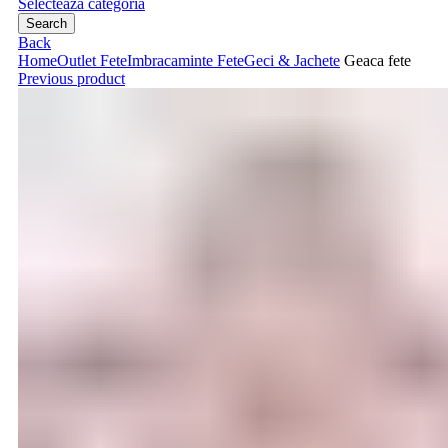
Selecteaza categoria
Search
Back
Home
Outlet Fete
Imbracaminte Fete
Geci & Jachete
Geaca fete
Previous product