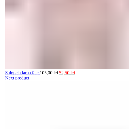
Salopeta iarna fete
105,00
lei
52,50
lei
Next product