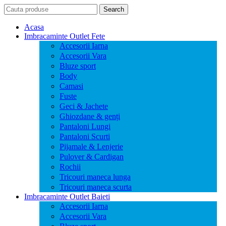
Search
Search
for:
Acasa
Imbracaminte Outlet Fete
Accesorii Iarna
Accesorii Vara
Bluze sport
Body
Camasi
Fuste
Geci & Jachete
Ghiozdane & genți
Pantaloni Lungi
Pantaloni Scurti
Pijamale & Lenjerie
Pulover & Cardigan
Rochii
Tricouri maneca lunga
Tricouri maneca scurta
Imbracaminte Outlet Baieti
Accesorii Iarna
Accesorii Vara