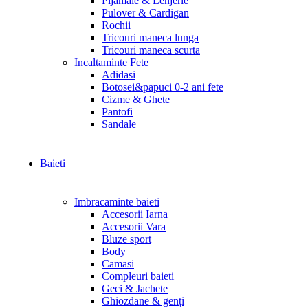
Pijamale & Lenjerie
Pulover & Cardigan
Rochii
Tricouri maneca lunga
Tricouri maneca scurta
Incaltaminte Fete
Adidasi
Botosei&papuci 0-2 ani fete
Cizme & Ghete
Pantofi
Sandale
Baieti
Imbracaminte baieti
Accesorii Iarna
Accesorii Vara
Bluze sport
Body
Camasi
Compleuri baieti
Geci & Jachete
Ghiozdane & genți