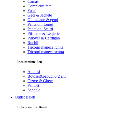
Camasi
Compleuri fete
Fuste
Geci & Jachete
Ghiozdane & genți
Pantaloni Lungi
Pantaloni Scurti
Pijamale & Lenjerie
Pulover & Cardigan
Rochii
Tricouri maneca lunga
Tricouri maneca scurta
Incaltaminte Fete
Adidasi
Botosei&papuci 0-2 ani
Cizme & Ghete
Pantofi
Sandale
Outlet Baieti
Imbracaminte Baieti