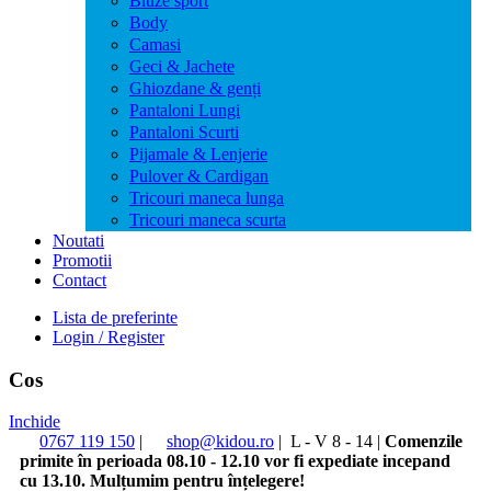
Bluze sport
Body
Camasi
Geci & Jachete
Ghiozdane & genți
Pantaloni Lungi
Pantaloni Scurti
Pijamale & Lenjerie
Pulover & Cardigan
Tricouri maneca lunga
Tricouri maneca scurta
Noutati
Promotii
Contact
Lista de preferinte
Login / Register
Cos
Inchide
0767 119 150
|
shop@kidou.ro
|
L - V 8 - 14
|
Comenzile
primite în perioada 08.10 - 12.10 vor fi expediate incepand
cu 13.10. Mulțumim pentru înțelegere!