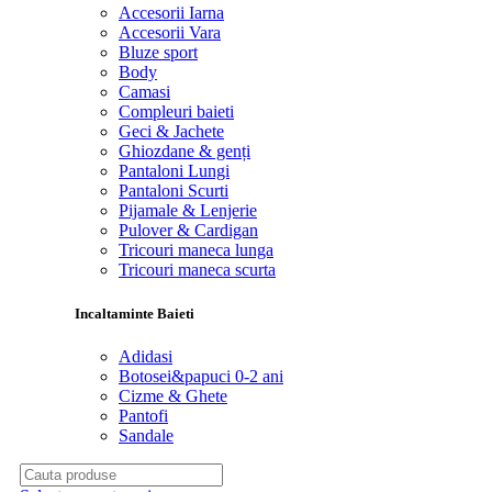
Accesorii Iarna
Accesorii Vara
Bluze sport
Body
Camasi
Compleuri baieti
Geci & Jachete
Ghiozdane & genți
Pantaloni Lungi
Pantaloni Scurti
Pijamale & Lenjerie
Pulover & Cardigan
Tricouri maneca lunga
Tricouri maneca scurta
Incaltaminte Baieti
Adidasi
Botosei&papuci 0-2 ani
Cizme & Ghete
Pantofi
Sandale
Search
for: