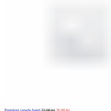
Pantaloni zapada baieti
52,00
lei
26,00
lei