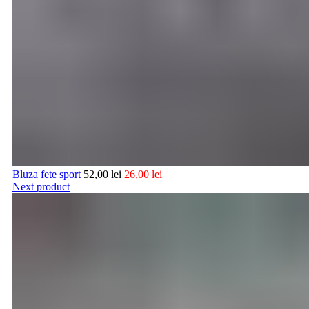
Bluza fete sport
52,00
lei
26,00
lei
Next product