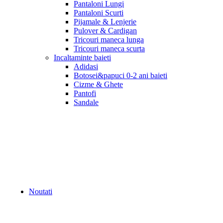
Pantaloni Lungi
Pantaloni Scurti
Pijamale & Lenjerie
Pulover & Cardigan
Tricouri maneca lunga
Tricouri maneca scurta
Incaltaminte baieti
Adidasi
Botosei&papuci 0-2 ani baieti
Cizme & Ghete
Pantofi
Sandale
Noutati