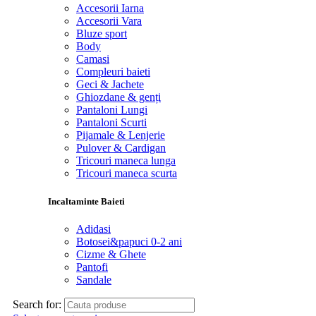
Accesorii Iarna
Accesorii Vara
Bluze sport
Body
Camasi
Compleuri baieti
Geci & Jachete
Ghiozdane & genți
Pantaloni Lungi
Pantaloni Scurti
Pijamale & Lenjerie
Pulover & Cardigan
Tricouri maneca lunga
Tricouri maneca scurta
Incaltaminte Baieti
Adidasi
Botosei&papuci 0-2 ani
Cizme & Ghete
Pantofi
Sandale
Search for: