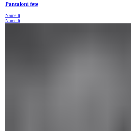
Pantaloni fete
Name It
Name It