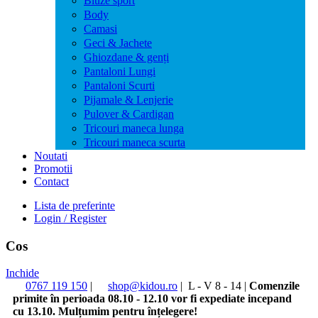
Bluze sport
Body
Camasi
Geci & Jachete
Ghiozdane & genți
Pantaloni Lungi
Pantaloni Scurti
Pijamale & Lenjerie
Pulover & Cardigan
Tricouri maneca lunga
Tricouri maneca scurta
Noutati
Promotii
Contact
Lista de preferinte
Login / Register
Cos
Inchide
0767 119 150
|
shop@kidou.ro
|
L - V 8 - 14
|
Comenzile
primite în perioada 08.10 - 12.10 vor fi expediate incepand
cu 13.10. Mulțumim pentru înțelegere!