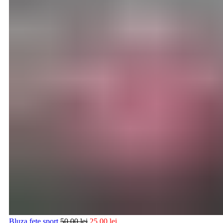
Bluza fete sport
50,00
lei
25,00
lei