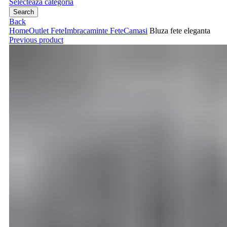
Selecteaza categoria
Search
Back
Home
Outlet Fete
Imbracaminte Fete
Camasi
Bluza fete eleganta
Previous product