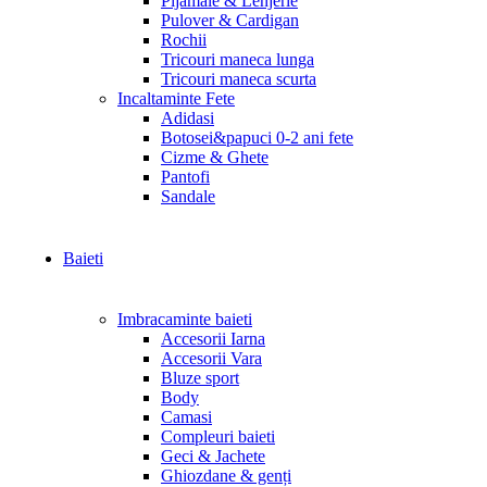
Pijamale & Lenjerie
Pulover & Cardigan
Rochii
Tricouri maneca lunga
Tricouri maneca scurta
Incaltaminte Fete
Adidasi
Botosei&papuci 0-2 ani fete
Cizme & Ghete
Pantofi
Sandale
Baieti
Imbracaminte baieti
Accesorii Iarna
Accesorii Vara
Bluze sport
Body
Camasi
Compleuri baieti
Geci & Jachete
Ghiozdane & genți