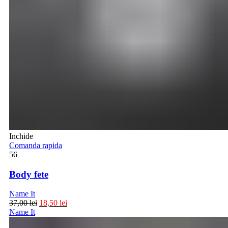
Inchide
Comanda rapida
56
Body fete
Name It
37,00
lei
18,50
lei
Name It