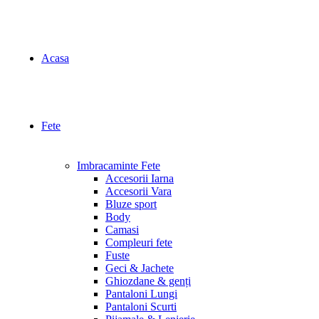
Acasa
Fete
Imbracaminte Fete
Accesorii Iarna
Accesorii Vara
Bluze sport
Body
Camasi
Compleuri fete
Fuste
Geci & Jachete
Ghiozdane & genți
Pantaloni Lungi
Pantaloni Scurti