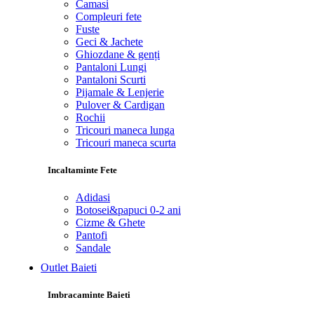
Camasi
Compleuri fete
Fuste
Geci & Jachete
Ghiozdane & genți
Pantaloni Lungi
Pantaloni Scurti
Pijamale & Lenjerie
Pulover & Cardigan
Rochii
Tricouri maneca lunga
Tricouri maneca scurta
Incaltaminte Fete
Adidasi
Botosei&papuci 0-2 ani
Cizme & Ghete
Pantofi
Sandale
Outlet Baieti
Imbracaminte Baieti