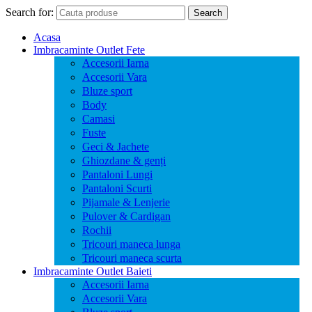
Search for:
Search
Acasa
Imbracaminte Outlet Fete
Accesorii Iarna
Accesorii Vara
Bluze sport
Body
Camasi
Fuste
Geci & Jachete
Ghiozdane & genți
Pantaloni Lungi
Pantaloni Scurti
Pijamale & Lenjerie
Pulover & Cardigan
Rochii
Tricouri maneca lunga
Tricouri maneca scurta
Imbracaminte Outlet Baieti
Accesorii Iarna
Accesorii Vara