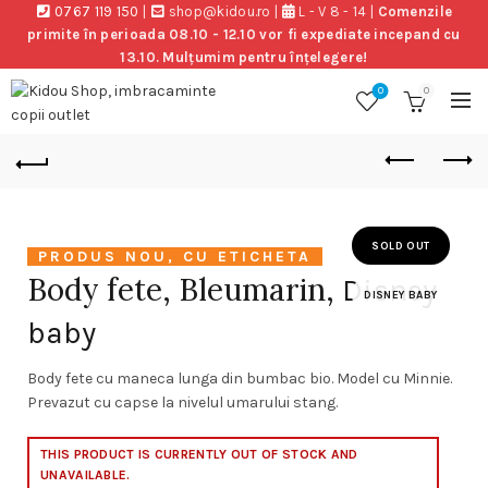
0767 119 150
|
shop@kidou.ro
|
L - V 8 - 14
|
Comenzile
primite în perioada 08.10 - 12.10 vor fi expediate incepand cu
13.10. Mulțumim pentru înțelegere!
0
0
SOLD OUT
PRODUS NOU, CU ETICHETA
Body fete, Bleumarin,
Disney
DISNEY BABY
baby
Body fete cu maneca lunga din bumbac bio. Model cu Minnie.
Prevazut cu capse la nivelul umarului stang.
THIS PRODUCT IS CURRENTLY OUT OF STOCK AND
UNAVAILABLE.