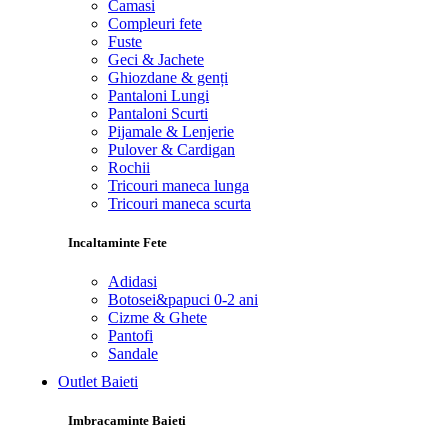
Camasi
Compleuri fete
Fuste
Geci & Jachete
Ghiozdane & genți
Pantaloni Lungi
Pantaloni Scurti
Pijamale & Lenjerie
Pulover & Cardigan
Rochii
Tricouri maneca lunga
Tricouri maneca scurta
Incaltaminte Fete
Adidasi
Botosei&papuci 0-2 ani
Cizme & Ghete
Pantofi
Sandale
Outlet Baieti
Imbracaminte Baieti