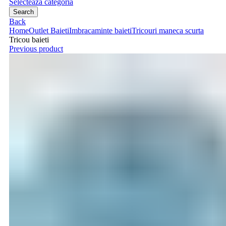
Selecteaza categoria
Search
Back
Home
Outlet Baieti
Imbracaminte baieti
Tricouri maneca scurta
Tricou baieti
Previous product