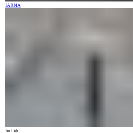
IARNA
Inchide