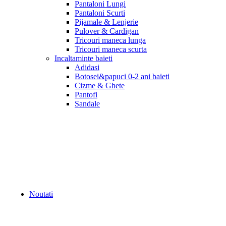
Pantaloni Lungi
Pantaloni Scurti
Pijamale & Lenjerie
Pulover & Cardigan
Tricouri maneca lunga
Tricouri maneca scurta
Incaltaminte baieti
Adidasi
Botosei&papuci 0-2 ani baieti
Cizme & Ghete
Pantofi
Sandale
Noutati