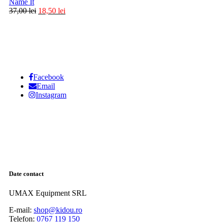
Name It
37,00
lei
18,50
lei
Facebook
Email
Instagram
Date contact
UMAX Equipment SRL
E-mail:
shop@kidou.ro
Telefon:
0767 119 150