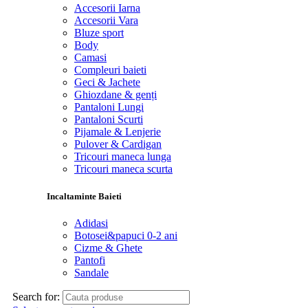
Accesorii Iarna
Accesorii Vara
Bluze sport
Body
Camasi
Compleuri baieti
Geci & Jachete
Ghiozdane & genți
Pantaloni Lungi
Pantaloni Scurti
Pijamale & Lenjerie
Pulover & Cardigan
Tricouri maneca lunga
Tricouri maneca scurta
Incaltaminte Baieti
Adidasi
Botosei&papuci 0-2 ani
Cizme & Ghete
Pantofi
Sandale
Search for: