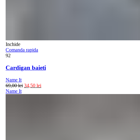
Inchide
Comanda rapida
92
Cardigan baieti
Name It
69,00
lei
34,50
lei
Name It