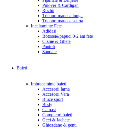
Pijamale & Lenjerie
Pulover & Cardigan
Rochii
Tricouri maneca lunga
Tricouri maneca scurta
Incaltaminte Fete
Adidasi
Botosei&papuci 0-2 ani fete
Cizme & Ghete
Pantofi
Sandale
Baieti
Imbracaminte baieti
Accesorii Iarna
Accesorii Vara
Bluze sport
Body
Camasi
Compleuri baieti
Geci & Jachete
Ghiozdane & genți