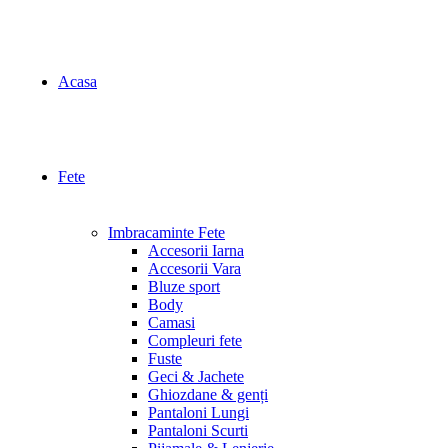
Acasa
Fete
Imbracaminte Fete
Accesorii Iarna
Accesorii Vara
Bluze sport
Body
Camasi
Compleuri fete
Fuste
Geci & Jachete
Ghiozdane & genți
Pantaloni Lungi
Pantaloni Scurti