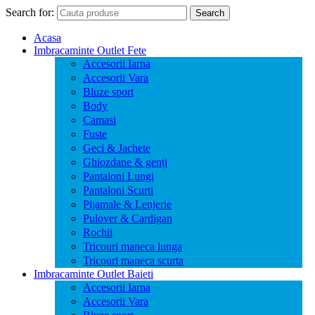
Search for:
Search
Acasa
Imbracaminte Outlet Fete
Accesorii Iarna
Accesorii Vara
Bluze sport
Body
Camasi
Fuste
Geci & Jachete
Ghiozdane & genți
Pantaloni Lungi
Pantaloni Scurti
Pijamale & Lenjerie
Pulover & Cardigan
Rochii
Tricouri maneca lunga
Tricouri maneca scurta
Imbracaminte Outlet Baieti
Accesorii Iarna
Accesorii Vara