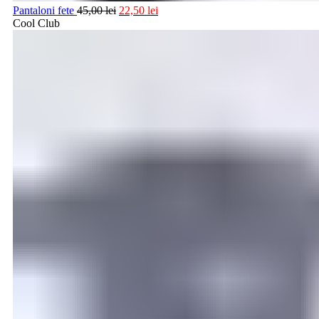
Pantaloni fete
45,00
lei
22,50
lei
Cool Club