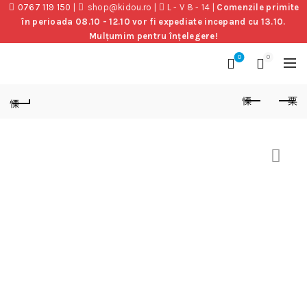
0767 119 150
|
shop@kidou.ro
|
L - V 8 - 14
|
Comenzile primite
în perioada 08.10 - 12.10 vor fi expediate incepand cu 13.10.
Mulțumim pentru înțelegere!
0
0