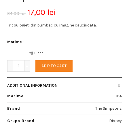
17,00
lei
34,00
lei
Tricou baieti din bumbac cu imagine cauciucata.
Marime
Clear
Tricou baieti quantity
ADD TO CART
ADDITIONAL INFORMATION
Marime
164
Brand
The Simpsons
Grupa Brand
Disney