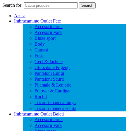
Search for:
Search
Acasa
Imbracaminte Outlet Fete
Accesorii Iarna
Accesorii Vara
Bluze sport
Body
Camasi
Fuste
Geci & Jachete
Ghiozdane & genți
Pantaloni Lungi
Pantaloni Scurti
Pijamale & Lenjerie
Pulover & Cardigan
Rochii
Tricouri maneca lunga
Tricouri maneca scurta
Imbracaminte Outlet Baieti
Accesorii Iarna
Accesorii Vara