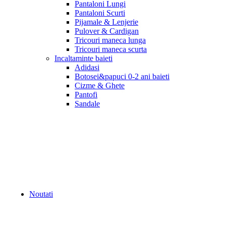
Pantaloni Lungi
Pantaloni Scurti
Pijamale & Lenjerie
Pulover & Cardigan
Tricouri maneca lunga
Tricouri maneca scurta
Incaltaminte baieti
Adidasi
Botosei&papuci 0-2 ani baieti
Cizme & Ghete
Pantofi
Sandale
Noutati