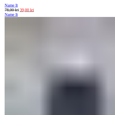
Name It
78,00
lei
39,00
lei
Name It