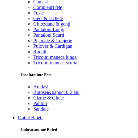
Camasi
Compleuri fete
Fuste
Geci & Jachete
Ghiozdane & genți
Pantaloni Lungi
Pantaloni Scurti
Pijamale & Lenjerie
Pulover & Cardigan
Rochii
Tricouri maneca lunga
Tricouri maneca scurta
Incaltaminte Fete
Adidasi
Botosei&papuci 0-2 ani
Cizme & Ghete
Pantofi
Sandale
Outlet Baieti
Imbracaminte Baieti