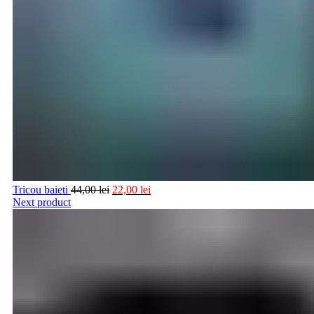
Tricou baieti
44,00
lei
22,00
lei
Next product