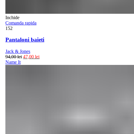
Inchide
Comanda rapida
152
Pantaloni baieti
Jack & Jones
94,00
lei
47,00
lei
Name It