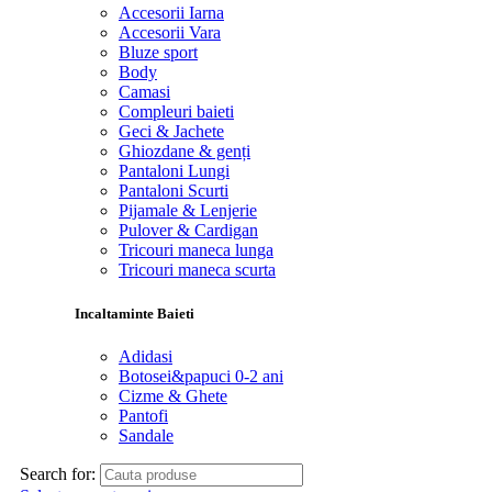
Accesorii Iarna
Accesorii Vara
Bluze sport
Body
Camasi
Compleuri baieti
Geci & Jachete
Ghiozdane & genți
Pantaloni Lungi
Pantaloni Scurti
Pijamale & Lenjerie
Pulover & Cardigan
Tricouri maneca lunga
Tricouri maneca scurta
Incaltaminte Baieti
Adidasi
Botosei&papuci 0-2 ani
Cizme & Ghete
Pantofi
Sandale
Search for: