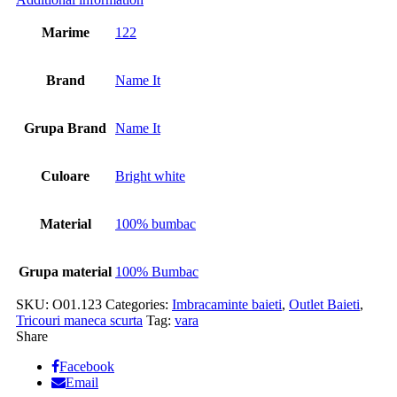
Marime
122
Brand
Name It
Grupa Brand
Name It
Culoare
Bright white
Material
100% bumbac
Grupa material
100% Bumbac
SKU:
O01.123
Categories:
Imbracaminte baieti
,
Outlet Baieti
,
Tricouri maneca scurta
Tag:
vara
Share
Facebook
Email