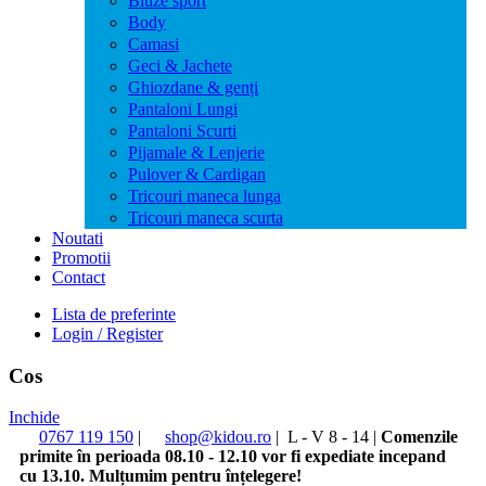
Bluze sport
Body
Camasi
Geci & Jachete
Ghiozdane & genți
Pantaloni Lungi
Pantaloni Scurti
Pijamale & Lenjerie
Pulover & Cardigan
Tricouri maneca lunga
Tricouri maneca scurta
Noutati
Promotii
Contact
Lista de preferinte
Login / Register
Cos
Inchide
0767 119 150
|
shop@kidou.ro
|
L - V 8 - 14
|
Comenzile
primite în perioada 08.10 - 12.10 vor fi expediate incepand
cu 13.10. Mulțumim pentru înțelegere!