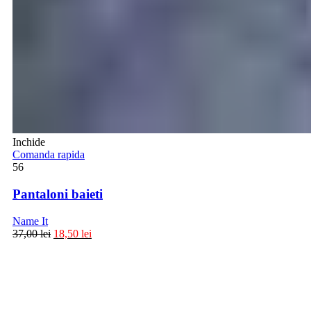
Inchide
Comanda rapida
56
Pantaloni baieti
Name It
37,00
lei
18,50
lei