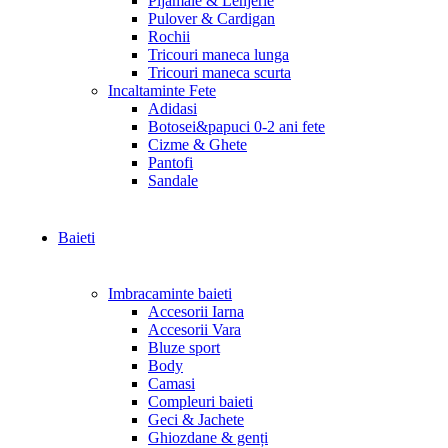
Pijamale & Lenjerie
Pulover & Cardigan
Rochii
Tricouri maneca lunga
Tricouri maneca scurta
Incaltaminte Fete
Adidasi
Botosei&papuci 0-2 ani fete
Cizme & Ghete
Pantofi
Sandale
Baieti
Imbracaminte baieti
Accesorii Iarna
Accesorii Vara
Bluze sport
Body
Camasi
Compleuri baieti
Geci & Jachete
Ghiozdane & genți