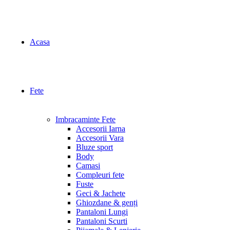
Acasa
Fete
Imbracaminte Fete
Accesorii Iarna
Accesorii Vara
Bluze sport
Body
Camasi
Compleuri fete
Fuste
Geci & Jachete
Ghiozdane & genți
Pantaloni Lungi
Pantaloni Scurti