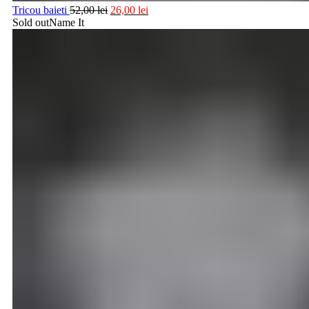
Tricou baieti
52,00
lei
26,00
lei
Sold out
Name It