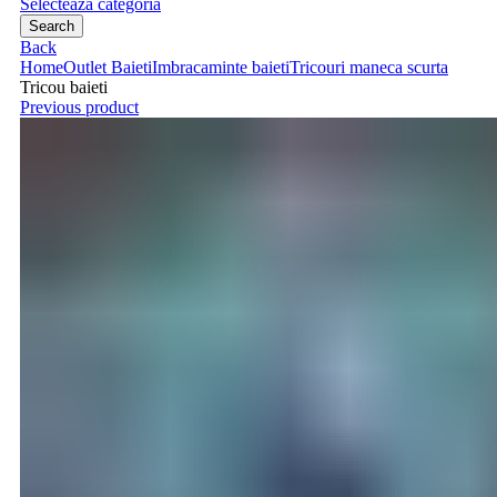
Selecteaza categoria
Search
Back
Home
Outlet Baieti
Imbracaminte baieti
Tricouri maneca scurta
Tricou baieti
Previous product