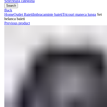
Selecteaza categoria
Search
Back
Home
Outlet Baieti
Imbracaminte baieti
Tricouri maneca lunga
Set
helanca baieti
Previous product