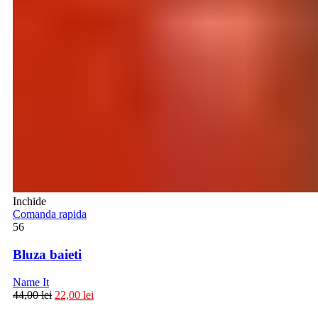
Inchide
Comanda rapida
56
Bluza baieti
Name It
44,00
lei
22,00
lei