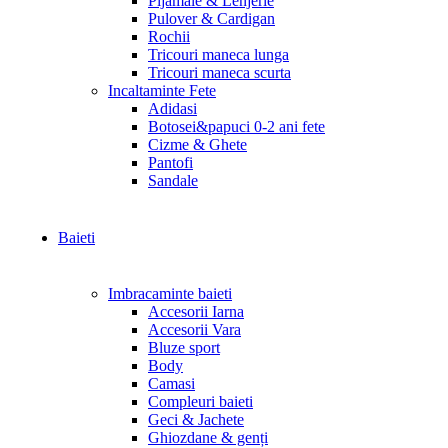
Pijamale & Lenjerie
Pulover & Cardigan
Rochii
Tricouri maneca lunga
Tricouri maneca scurta
Incaltaminte Fete
Adidasi
Botosei&papuci 0-2 ani fete
Cizme & Ghete
Pantofi
Sandale
Baieti
Imbracaminte baieti
Accesorii Iarna
Accesorii Vara
Bluze sport
Body
Camasi
Compleuri baieti
Geci & Jachete
Ghiozdane & genți