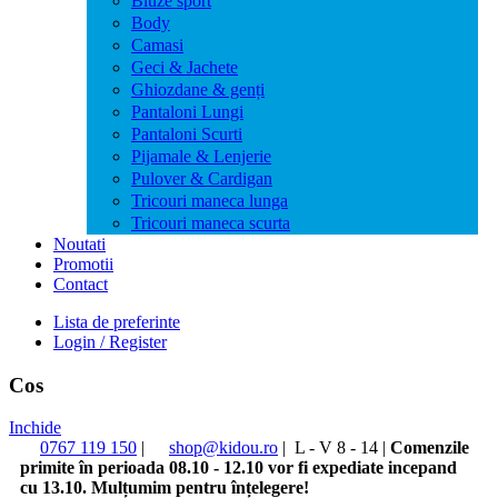
Bluze sport
Body
Camasi
Geci & Jachete
Ghiozdane & genți
Pantaloni Lungi
Pantaloni Scurti
Pijamale & Lenjerie
Pulover & Cardigan
Tricouri maneca lunga
Tricouri maneca scurta
Noutati
Promotii
Contact
Lista de preferinte
Login / Register
Cos
Inchide
0767 119 150
|
shop@kidou.ro
|
L - V 8 - 14
|
Comenzile
primite în perioada 08.10 - 12.10 vor fi expediate incepand
cu 13.10. Mulțumim pentru înțelegere!