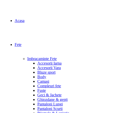
Acasa
Fete
Imbracaminte Fete
Accesorii Iarna
Accesorii Vara
Bluze sport
Body
Camasi
Compleuri fete
Fuste
Geci & Jachete
Ghiozdane & genți
Pantaloni Lungi
Pantaloni Scurti