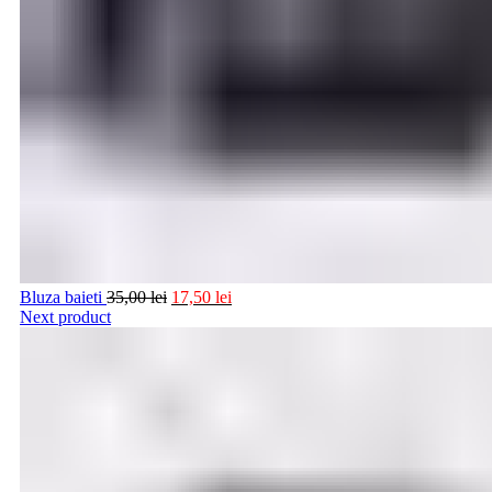
Bluza baieti
35,00
lei
17,50
lei
Next product