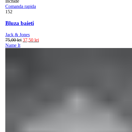
Inchide
Comanda rapida
152
Bluza baieti
Jack & Jones
75,00
lei
37,50
lei
Name It