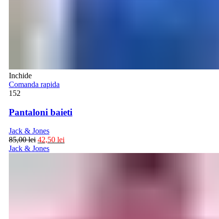
Inchide
Comanda rapida
152
Pantaloni baieti
Jack & Jones
85,00
lei
42,50
lei
Jack & Jones