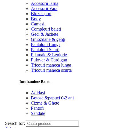
Accesorii Iarna
Accesorii Vara
Bluze sport
Body
Camasi
Compleuri baieti
Geci & Jachete
Ghiozdane & genți
Pantaloni Lungi
Pantaloni Scurti
Pijamale & Lenjerie
Pulover & Cardigan
Tricouri maneca lunga
Tricouri maneca scurta
Incaltaminte Baieti
Adidasi
Botosei&papuci 0-2 ani
Cizme & Ghete
Pantofi
Sandale
Search for: