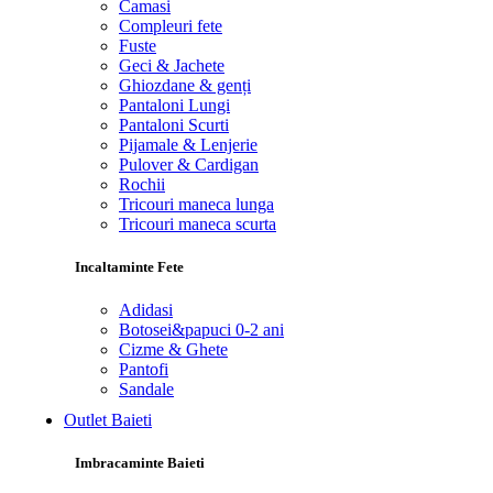
Camasi
Compleuri fete
Fuste
Geci & Jachete
Ghiozdane & genți
Pantaloni Lungi
Pantaloni Scurti
Pijamale & Lenjerie
Pulover & Cardigan
Rochii
Tricouri maneca lunga
Tricouri maneca scurta
Incaltaminte Fete
Adidasi
Botosei&papuci 0-2 ani
Cizme & Ghete
Pantofi
Sandale
Outlet Baieti
Imbracaminte Baieti