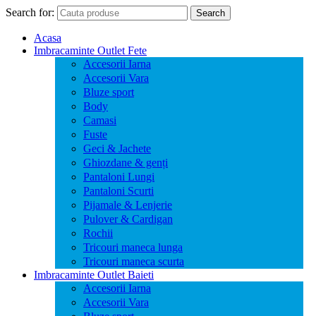
Search for:
Search
Acasa
Imbracaminte Outlet Fete
Accesorii Iarna
Accesorii Vara
Bluze sport
Body
Camasi
Fuste
Geci & Jachete
Ghiozdane & genți
Pantaloni Lungi
Pantaloni Scurti
Pijamale & Lenjerie
Pulover & Cardigan
Rochii
Tricouri maneca lunga
Tricouri maneca scurta
Imbracaminte Outlet Baieti
Accesorii Iarna
Accesorii Vara