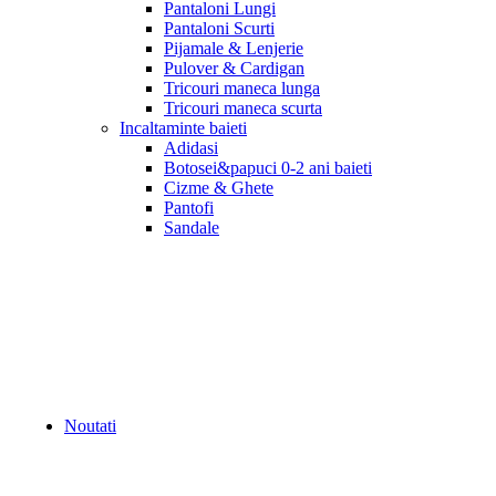
Pantaloni Lungi
Pantaloni Scurti
Pijamale & Lenjerie
Pulover & Cardigan
Tricouri maneca lunga
Tricouri maneca scurta
Incaltaminte baieti
Adidasi
Botosei&papuci 0-2 ani baieti
Cizme & Ghete
Pantofi
Sandale
Noutati