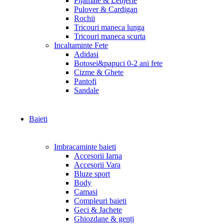
Pijamale & Lenjerie
Pulover & Cardigan
Rochii
Tricouri maneca lunga
Tricouri maneca scurta
Incaltaminte Fete
Adidasi
Botosei&papuci 0-2 ani fete
Cizme & Ghete
Pantofi
Sandale
Baieti
Imbracaminte baieti
Accesorii Iarna
Accesorii Vara
Bluze sport
Body
Camasi
Compleuri baieti
Geci & Jachete
Ghiozdane & genți