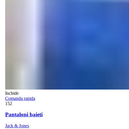
Inchide
Comanda rapida
152
Pantaloni baieti
Jack & Jones