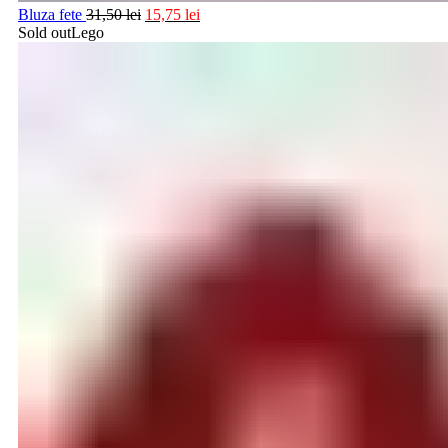
Bluza fete
31,50
lei
15,75
lei
Sold out
Lego