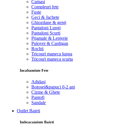
Camasi
Compleuri fete
Fuste
Geci & Jachete
Ghiozdane & genți
Pantaloni Lungi
Pantaloni Scurti
Pijamale & Lenjerie
Pulover & Cardigan
Rochii
Tricouri maneca lunga
Tricouri maneca scurta
Incaltaminte Fete
Adidasi
Botosei&papuci 0-2 ani
Cizme & Ghete
Pantofi
Sandale
Outlet Baieti
Imbracaminte Baieti