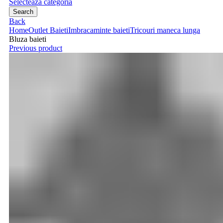
Selecteaza categoria
Search
Back
Home
Outlet Baieti
Imbracaminte baieti
Tricouri maneca lunga
Bluza baieti
Previous product