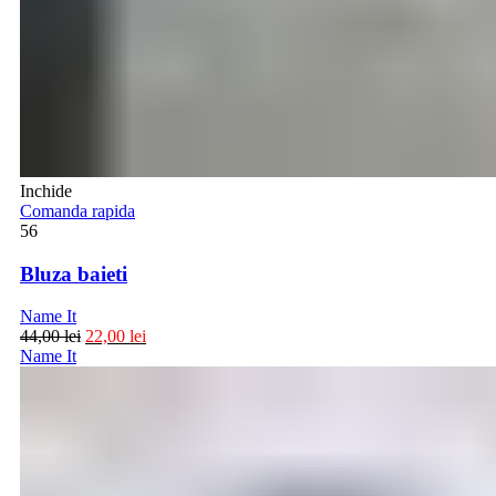
Inchide
Comanda rapida
56
Bluza baieti
Name It
44,00
lei
22,00
lei
Name It