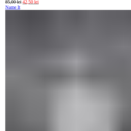
85,00
lei
42,50
lei
Name It