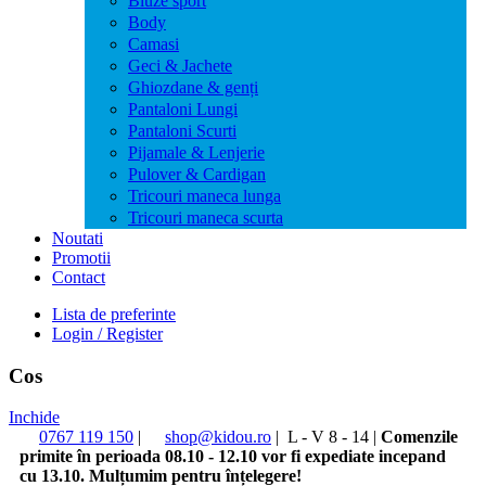
Bluze sport
Body
Camasi
Geci & Jachete
Ghiozdane & genți
Pantaloni Lungi
Pantaloni Scurti
Pijamale & Lenjerie
Pulover & Cardigan
Tricouri maneca lunga
Tricouri maneca scurta
Noutati
Promotii
Contact
Lista de preferinte
Login / Register
Cos
Inchide
0767 119 150
|
shop@kidou.ro
|
L - V 8 - 14
|
Comenzile
primite în perioada 08.10 - 12.10 vor fi expediate incepand
cu 13.10. Mulțumim pentru înțelegere!