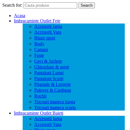
Search for:
Search
Acasa
Imbracaminte Outlet Fete
Accesorii Iarna
Accesorii Vara
Bluze sport
Body
Camasi
Fuste
Geci & Jachete
Ghiozdane & genți
Pantaloni Lungi
Pantaloni Scurti
Pijamale & Lenjerie
Pulover & Cardigan
Rochii
Tricouri maneca lunga
Tricouri maneca scurta
Imbracaminte Outlet Baieti
Accesorii Iarna
Accesorii Vara