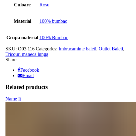
Culoare
Rosu
Material
100% bumbac
Grupa material
100% Bumbac
SKU:
O03.116
Categories:
Imbracaminte baieti
,
Outlet Baieti
,
Tricouri maneca lunga
Share
Facebook
Email
Related products
Name It