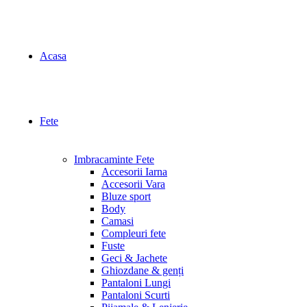
Acasa
Fete
Imbracaminte Fete
Accesorii Iarna
Accesorii Vara
Bluze sport
Body
Camasi
Compleuri fete
Fuste
Geci & Jachete
Ghiozdane & genți
Pantaloni Lungi
Pantaloni Scurti