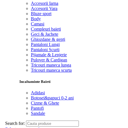
Accesorii Iarna
Accesorii Vara
Bluze sport
Body
Camasi
Compleuri baieti
Geci & Jachete
Ghiozdane & genți
Pantaloni Lungi
Pantaloni Scurti
Pijamale & Lenjerie
Pulover & Cardigan
Tricouri maneca lunga
Tricouri maneca scurta
Incaltaminte Baieti
Adidasi
Botosei&papuci 0-2 ani
Cizme & Ghete
Pantofi
Sandale
Search for: