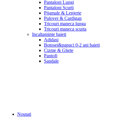
Pantaloni Lungi
Pantaloni Scurti
Pijamale & Lenjerie
Pulover & Cardigan
Tricouri maneca lunga
Tricouri maneca scurta
Incaltaminte baieti
Adidasi
Botosei&papuci 0-2 ani baieti
Cizme & Ghete
Pantofi
Sandale
Noutati