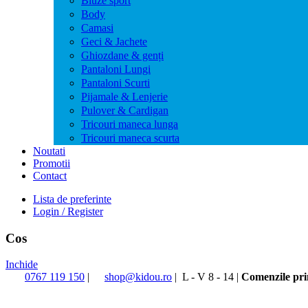
Bluze sport
Body
Camasi
Geci & Jachete
Ghiozdane & genți
Pantaloni Lungi
Pantaloni Scurti
Pijamale & Lenjerie
Pulover & Cardigan
Tricouri maneca lunga
Tricouri maneca scurta
Noutati
Promotii
Contact
Lista de preferinte
Login / Register
Cos
Inchide
0767 119 150
|
shop@kidou.ro
|
L - V 8 - 14
|
Comenzile prim