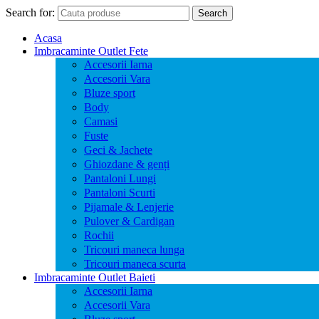
Search for:
Search
Acasa
Imbracaminte Outlet Fete
Accesorii Iarna
Accesorii Vara
Bluze sport
Body
Camasi
Fuste
Geci & Jachete
Ghiozdane & genți
Pantaloni Lungi
Pantaloni Scurti
Pijamale & Lenjerie
Pulover & Cardigan
Rochii
Tricouri maneca lunga
Tricouri maneca scurta
Imbracaminte Outlet Baieti
Accesorii Iarna
Accesorii Vara