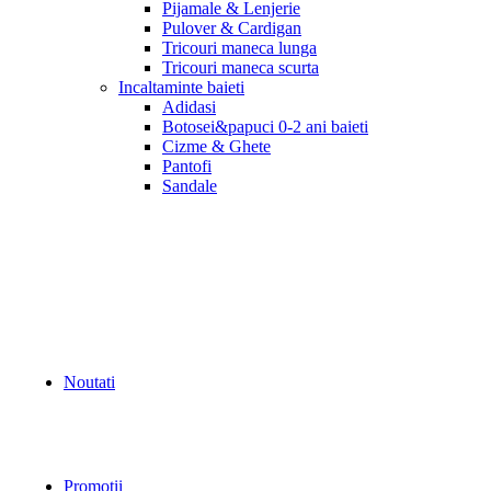
Pijamale & Lenjerie
Pulover & Cardigan
Tricouri maneca lunga
Tricouri maneca scurta
Incaltaminte baieti
Adidasi
Botosei&papuci 0-2 ani baieti
Cizme & Ghete
Pantofi
Sandale
Noutati
Promotii