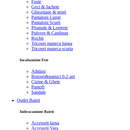
Fuste
Geci & Jachete
Ghiozdane & genți
Pantaloni Lungi
Pantaloni Scurti
Pijamale & Lenjerie
Pulover & Cardigan
Rochii
Tricouri maneca lunga
Tricouri maneca scurta
Incaltaminte Fete
Adidasi
Botosei&papuci 0-2 ani
Cizme & Ghete
Pantofi
Sandale
Outlet Baieti
Imbracaminte Baieti
Accesorii Iarna
Accesorii Vara