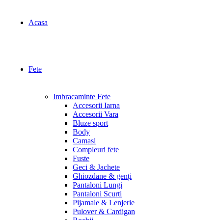
Acasa
Fete
Imbracaminte Fete
Accesorii Iarna
Accesorii Vara
Bluze sport
Body
Camasi
Compleuri fete
Fuste
Geci & Jachete
Ghiozdane & genți
Pantaloni Lungi
Pantaloni Scurti
Pijamale & Lenjerie
Pulover & Cardigan