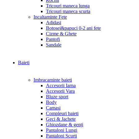
Rochii
Tricouri maneca lunga
Tricouri maneca scurta
Incaltaminte Fete
Adidasi
Botosei&papuci 0-2 ani fete
Cizme & Ghete
Pantofi
Sandale
Baieti
Imbracaminte baieti
Accesorii Iarna
Accesorii Vara
Bluze sport
Body
Camasi
Compleuri baieti
Geci & Jachete
Ghiozdane & genți
Pantaloni Lungi
Pantaloni Scurti