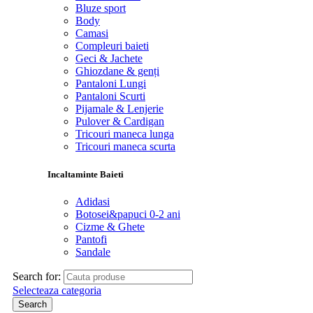
Bluze sport
Body
Camasi
Compleuri baieti
Geci & Jachete
Ghiozdane & genți
Pantaloni Lungi
Pantaloni Scurti
Pijamale & Lenjerie
Pulover & Cardigan
Tricouri maneca lunga
Tricouri maneca scurta
Incaltaminte Baieti
Adidasi
Botosei&papuci 0-2 ani
Cizme & Ghete
Pantofi
Sandale
Search for:
Selecteaza categoria
Search