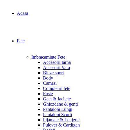
Acasa
Fete
Imbracaminte Fete
Accesorii Iarna
Accesorii Vara
Bluze sport
Body
Camasi
Compleuri fete
Fuste
Geci & Jachete
Ghiozdane & genți
Pantaloni Lungi
Pantaloni Scurti
Pijamale & Lenjerie
Pulover & Cardigan