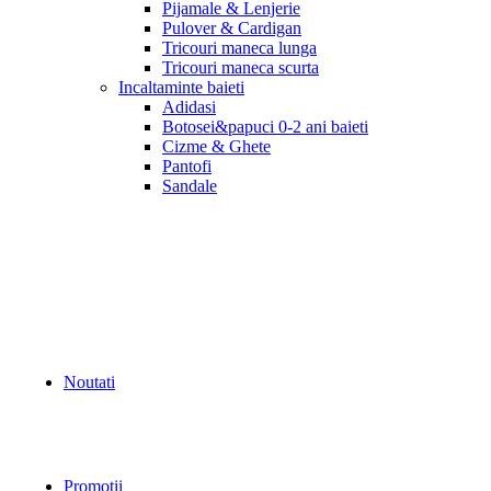
Pijamale & Lenjerie
Pulover & Cardigan
Tricouri maneca lunga
Tricouri maneca scurta
Incaltaminte baieti
Adidasi
Botosei&papuci 0-2 ani baieti
Cizme & Ghete
Pantofi
Sandale
Noutati
Promotii