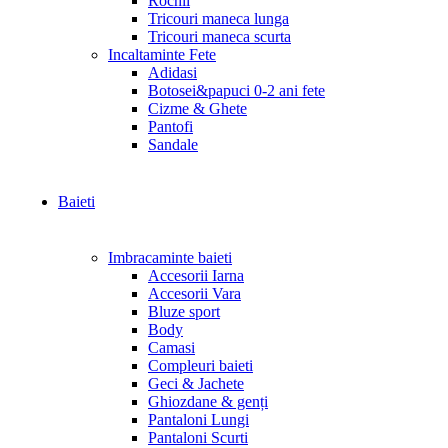
Rochii
Tricouri maneca lunga
Tricouri maneca scurta
Incaltaminte Fete
Adidasi
Botosei&papuci 0-2 ani fete
Cizme & Ghete
Pantofi
Sandale
Baieti
Imbracaminte baieti
Accesorii Iarna
Accesorii Vara
Bluze sport
Body
Camasi
Compleuri baieti
Geci & Jachete
Ghiozdane & genți
Pantaloni Lungi
Pantaloni Scurti