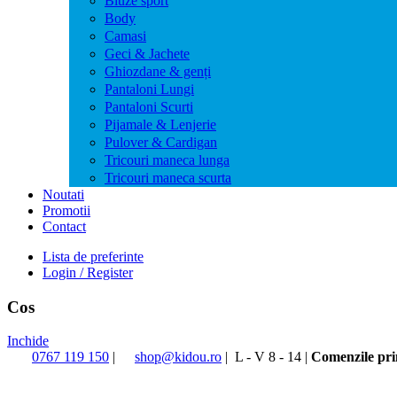
Bluze sport
Body
Camasi
Geci & Jachete
Ghiozdane & genți
Pantaloni Lungi
Pantaloni Scurti
Pijamale & Lenjerie
Pulover & Cardigan
Tricouri maneca lunga
Tricouri maneca scurta
Noutati
Promotii
Contact
Lista de preferinte
Login / Register
Cos
Inchide
0767 119 150
|
shop@kidou.ro
|
L - V 8 - 14
|
Comenzile prim