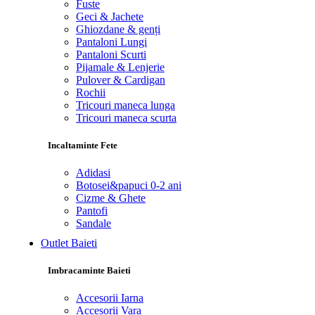
Fuste
Geci & Jachete
Ghiozdane & genți
Pantaloni Lungi
Pantaloni Scurti
Pijamale & Lenjerie
Pulover & Cardigan
Rochii
Tricouri maneca lunga
Tricouri maneca scurta
Incaltaminte Fete
Adidasi
Botosei&papuci 0-2 ani
Cizme & Ghete
Pantofi
Sandale
Outlet Baieti
Imbracaminte Baieti
Accesorii Iarna
Accesorii Vara