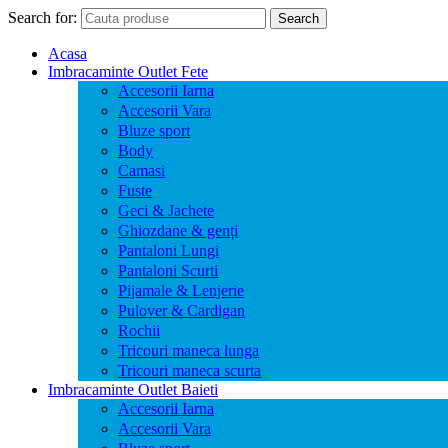
Search for:
Search
Acasa
Imbracaminte Outlet Fete
Accesorii Iarna
Accesorii Vara
Bluze sport
Body
Camasi
Fuste
Geci & Jachete
Ghiozdane & genți
Pantaloni Lungi
Pantaloni Scurti
Pijamale & Lenjerie
Pulover & Cardigan
Rochii
Tricouri maneca lunga
Tricouri maneca scurta
Imbracaminte Outlet Baieti
Accesorii Iarna
Accesorii Vara