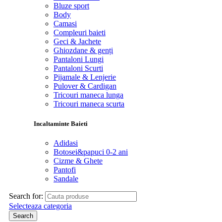
Bluze sport
Body
Camasi
Compleuri baieti
Geci & Jachete
Ghiozdane & genți
Pantaloni Lungi
Pantaloni Scurti
Pijamale & Lenjerie
Pulover & Cardigan
Tricouri maneca lunga
Tricouri maneca scurta
Incaltaminte Baieti
Adidasi
Botosei&papuci 0-2 ani
Cizme & Ghete
Pantofi
Sandale
Search for:
Selecteaza categoria
Search