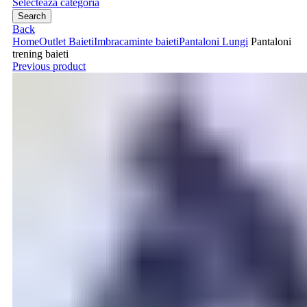
Selecteaza categoria
Search
Back
Home
Outlet Baieti
Imbracaminte baieti
Pantaloni Lungi
Pantaloni
trening baieti
Previous product