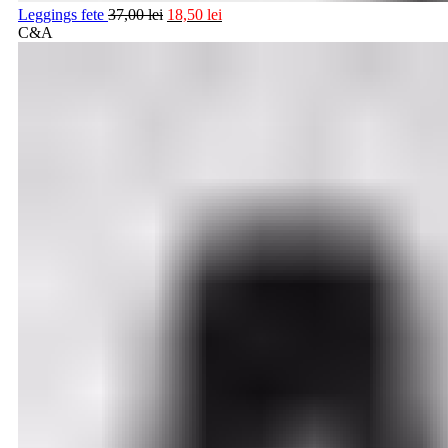
Leggings fete
37,00
lei
18,50
lei
C&A