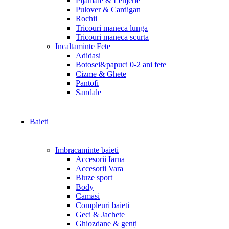
Pijamale & Lenjerie
Pulover & Cardigan
Rochii
Tricouri maneca lunga
Tricouri maneca scurta
Incaltaminte Fete
Adidasi
Botosei&papuci 0-2 ani fete
Cizme & Ghete
Pantofi
Sandale
Baieti
Imbracaminte baieti
Accesorii Iarna
Accesorii Vara
Bluze sport
Body
Camasi
Compleuri baieti
Geci & Jachete
Ghiozdane & genți