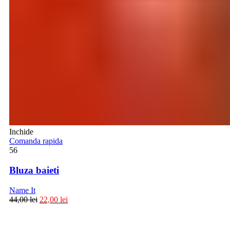
Inchide
Comanda rapida
56
Bluza baieti
Name It
44,00
lei
22,00
lei