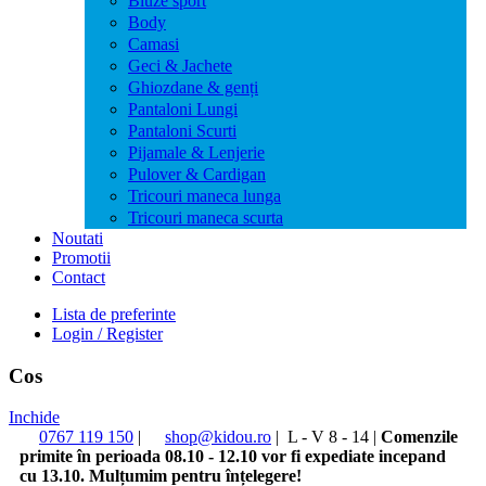
Bluze sport
Body
Camasi
Geci & Jachete
Ghiozdane & genți
Pantaloni Lungi
Pantaloni Scurti
Pijamale & Lenjerie
Pulover & Cardigan
Tricouri maneca lunga
Tricouri maneca scurta
Noutati
Promotii
Contact
Lista de preferinte
Login / Register
Cos
Inchide
0767 119 150
|
shop@kidou.ro
|
L - V 8 - 14
|
Comenzile
primite în perioada 08.10 - 12.10 vor fi expediate incepand
cu 13.10. Mulțumim pentru înțelegere!