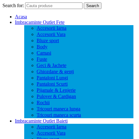
Search for:
Search
Acasa
Imbracaminte Outlet Fete
Accesorii Iarna
Accesorii Vara
Bluze sport
Body
Camasi
Fuste
Geci & Jachete
Ghiozdane & genți
Pantaloni Lungi
Pantaloni Scurti
Pijamale & Lenjerie
Pulover & Cardigan
Rochii
Tricouri maneca lunga
Tricouri maneca scurta
Imbracaminte Outlet Baieti
Accesorii Iarna
Accesorii Vara