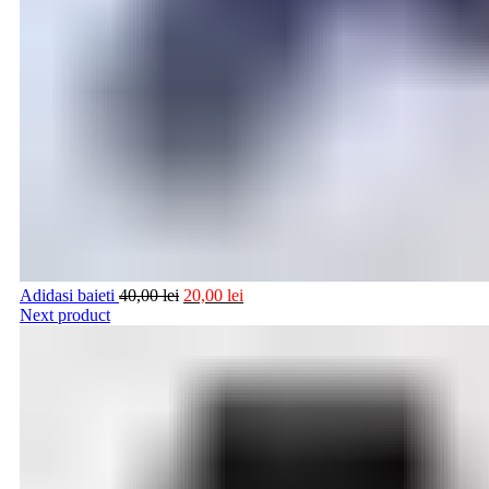
Adidasi baieti
40,00
lei
20,00
lei
Next product