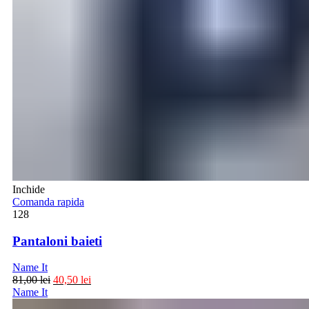
Inchide
Comanda rapida
128
Pantaloni baieti
Name It
81,00
lei
40,50
lei
Name It