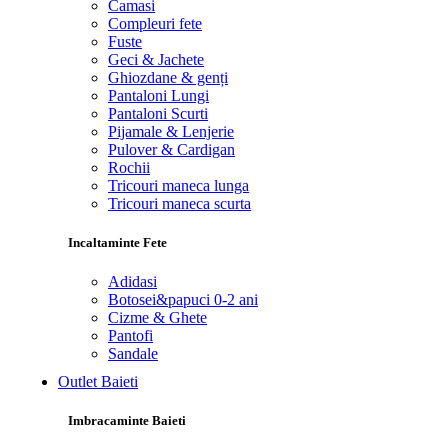
Camasi
Compleuri fete
Fuste
Geci & Jachete
Ghiozdane & genți
Pantaloni Lungi
Pantaloni Scurti
Pijamale & Lenjerie
Pulover & Cardigan
Rochii
Tricouri maneca lunga
Tricouri maneca scurta
Incaltaminte Fete
Adidasi
Botosei&papuci 0-2 ani
Cizme & Ghete
Pantofi
Sandale
Outlet Baieti
Imbracaminte Baieti