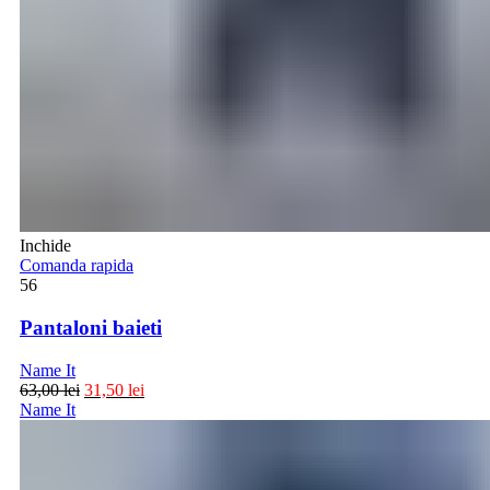
Inchide
Comanda rapida
56
Pantaloni baieti
Name It
63,00
lei
31,50
lei
Name It