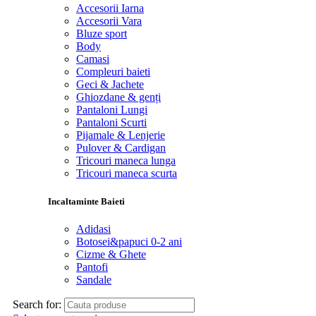
Accesorii Iarna
Accesorii Vara
Bluze sport
Body
Camasi
Compleuri baieti
Geci & Jachete
Ghiozdane & genți
Pantaloni Lungi
Pantaloni Scurti
Pijamale & Lenjerie
Pulover & Cardigan
Tricouri maneca lunga
Tricouri maneca scurta
Incaltaminte Baieti
Adidasi
Botosei&papuci 0-2 ani
Cizme & Ghete
Pantofi
Sandale
Search for: