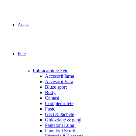
Acasa
Fete
Imbracaminte Fete
Accesorii Iarna
Accesorii Vara
Bluze sport
Body
Camasi
Compleuri fete
Fuste
Geci & Jachete
Ghiozdane & genți
Pantaloni Lungi
Pantaloni Scurti