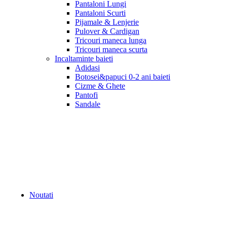
Pantaloni Lungi
Pantaloni Scurti
Pijamale & Lenjerie
Pulover & Cardigan
Tricouri maneca lunga
Tricouri maneca scurta
Incaltaminte baieti
Adidasi
Botosei&papuci 0-2 ani baieti
Cizme & Ghete
Pantofi
Sandale
Noutati