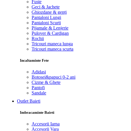
Fuste
Geci & Jachete
Ghiozdane & genți
Pantaloni Lungi
Pantaloni Scurti
Pijamale & Lenjerie
Pulover & Cardigan
Rochii
Tricouri maneca lunga
Tricouri maneca scurta
Incaltaminte Fete
Adidasi
Botosei&papuci 0-2 ani
Cizme & Ghete
Pantofi
Sandale
Outlet Baieti
Imbracaminte Baieti
Accesorii Iarna
Accesorii Vara