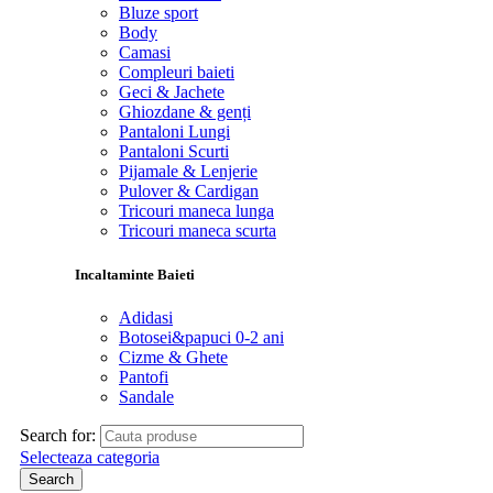
Bluze sport
Body
Camasi
Compleuri baieti
Geci & Jachete
Ghiozdane & genți
Pantaloni Lungi
Pantaloni Scurti
Pijamale & Lenjerie
Pulover & Cardigan
Tricouri maneca lunga
Tricouri maneca scurta
Incaltaminte Baieti
Adidasi
Botosei&papuci 0-2 ani
Cizme & Ghete
Pantofi
Sandale
Search for:
Selecteaza categoria
Search