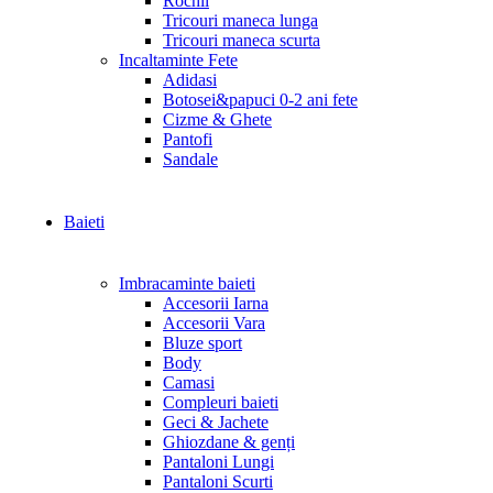
Rochii
Tricouri maneca lunga
Tricouri maneca scurta
Incaltaminte Fete
Adidasi
Botosei&papuci 0-2 ani fete
Cizme & Ghete
Pantofi
Sandale
Baieti
Imbracaminte baieti
Accesorii Iarna
Accesorii Vara
Bluze sport
Body
Camasi
Compleuri baieti
Geci & Jachete
Ghiozdane & genți
Pantaloni Lungi
Pantaloni Scurti