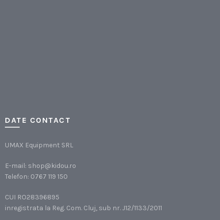
DATE CONTACT
UMAX Equipment SRL
E-mail:
shop@kidou.ro
Telefon:
0767 119 150
CUI RO28396895
inregistrata la Reg. Com. Cluj, sub nr. J12/1133/2011