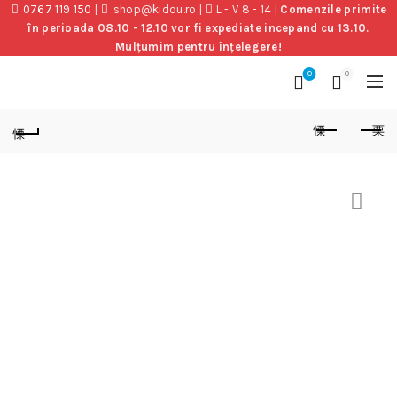
0767 119 150
|
shop@kidou.ro
|
L - V 8 - 14
|
Comenzile primite
în perioada 08.10 - 12.10 vor fi expediate incepand cu 13.10.
Mulțumim pentru înțelegere!
0
0