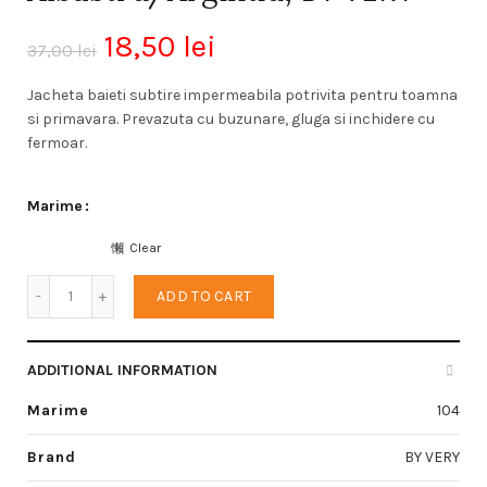
18,50
lei
37,00
lei
Jacheta baieti subtire impermeabila potrivita pentru toamna
si primavara. Prevazuta cu buzunare, gluga si inchidere cu
fermoar.
Marime
Clear
Jacheta baieti quantity
ADD TO CART
ADDITIONAL INFORMATION
Marime
104
Brand
BY VERY