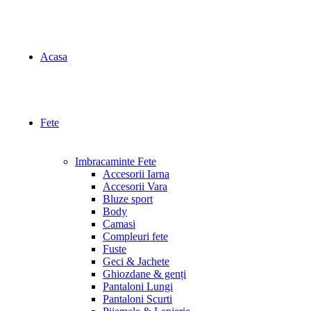
Acasa
Fete
Imbracaminte Fete
Accesorii Iarna
Accesorii Vara
Bluze sport
Body
Camasi
Compleuri fete
Fuste
Geci & Jachete
Ghiozdane & genți
Pantaloni Lungi
Pantaloni Scurti