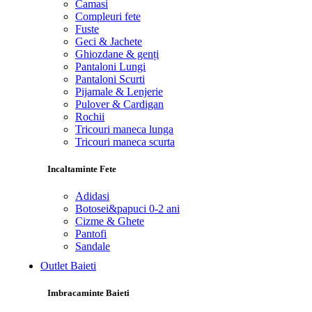
Camasi
Compleuri fete
Fuste
Geci & Jachete
Ghiozdane & genți
Pantaloni Lungi
Pantaloni Scurti
Pijamale & Lenjerie
Pulover & Cardigan
Rochii
Tricouri maneca lunga
Tricouri maneca scurta
Incaltaminte Fete
Adidasi
Botosei&papuci 0-2 ani
Cizme & Ghete
Pantofi
Sandale
Outlet Baieti
Imbracaminte Baieti