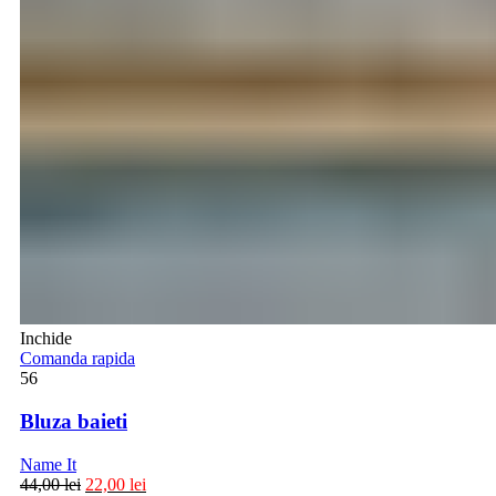
Inchide
Comanda rapida
56
Bluza baieti
Name It
44,00
lei
22,00
lei