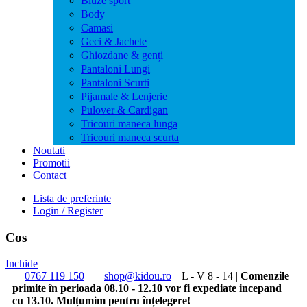
Bluze sport
Body
Camasi
Geci & Jachete
Ghiozdane & genți
Pantaloni Lungi
Pantaloni Scurti
Pijamale & Lenjerie
Pulover & Cardigan
Tricouri maneca lunga
Tricouri maneca scurta
Noutati
Promotii
Contact
Lista de preferinte
Login / Register
Cos
Inchide
0767 119 150
|
shop@kidou.ro
|
L - V 8 - 14
|
Comenzile
primite în perioada 08.10 - 12.10 vor fi expediate incepand
cu 13.10. Mulțumim pentru înțelegere!