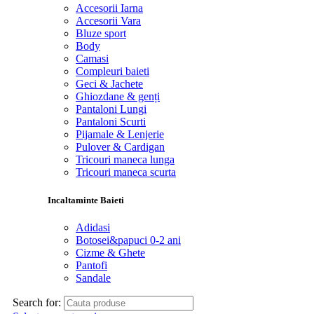
Accesorii Iarna
Accesorii Vara
Bluze sport
Body
Camasi
Compleuri baieti
Geci & Jachete
Ghiozdane & genți
Pantaloni Lungi
Pantaloni Scurti
Pijamale & Lenjerie
Pulover & Cardigan
Tricouri maneca lunga
Tricouri maneca scurta
Incaltaminte Baieti
Adidasi
Botosei&papuci 0-2 ani
Cizme & Ghete
Pantofi
Sandale
Search for: