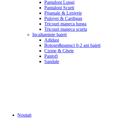
Pantaloni Lungi
Pantaloni Scurti
Pijamale & Lenjerie
Pulover & Cardigan
Tricouri maneca lunga
Tricouri maneca scurta
Incaltaminte baieti
Adidasi
Botosei&papuci 0-2 ani baieti
Cizme & Ghete
Pantofi
Sandale
Noutati