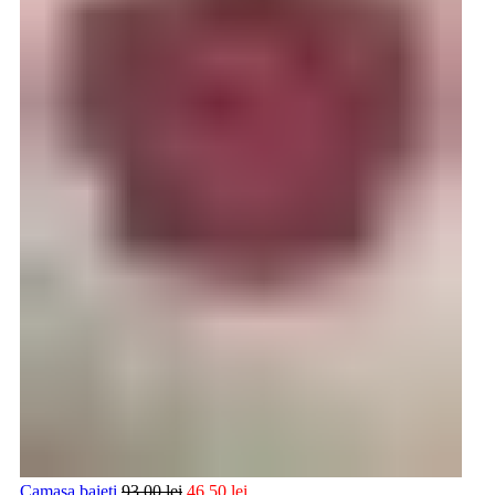
Camasa baieti
93,00
lei
46,50
lei