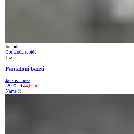
Inchide
Comanda rapida
152
Pantaloni baieti
Jack & Jones
88,00
lei
44,00
lei
Name It