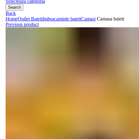
Selecteaza categoria
Search
Back
Home
Outlet Baieti
Imbracaminte baieti
Camasi
Camasa baieti
Previous product