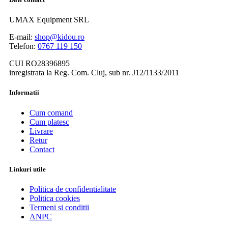
UMAX Equipment SRL
E-mail:
shop@kidou.ro
Telefon:
0767 119 150
CUI RO28396895
inregistrata la Reg. Com. Cluj, sub nr. J12/1133/2011
Informatii
Cum comand
Cum platesc
Livrare
Retur
Contact
Linkuri utile
Politica de confidentialitate
Politica cookies
Termeni si conditii
ANPC