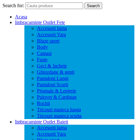
Search for:
Search
Acasa
Imbracaminte Outlet Fete
Accesorii Iarna
Accesorii Vara
Bluze sport
Body
Camasi
Fuste
Geci & Jachete
Ghiozdane & genți
Pantaloni Lungi
Pantaloni Scurti
Pijamale & Lenjerie
Pulover & Cardigan
Rochii
Tricouri maneca lunga
Tricouri maneca scurta
Imbracaminte Outlet Baieti
Accesorii Iarna
Accesorii Vara