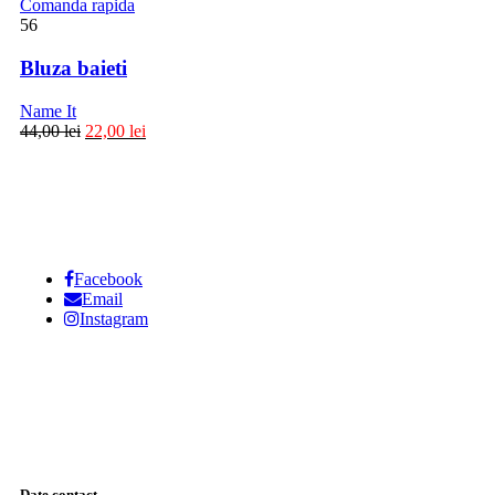
Comanda rapida
56
Bluza baieti
Name It
44,00
lei
22,00
lei
Facebook
Email
Instagram
Date contact