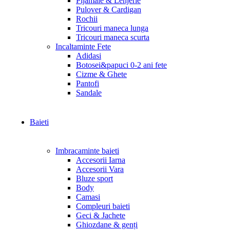
Pijamale & Lenjerie
Pulover & Cardigan
Rochii
Tricouri maneca lunga
Tricouri maneca scurta
Incaltaminte Fete
Adidasi
Botosei&papuci 0-2 ani fete
Cizme & Ghete
Pantofi
Sandale
Baieti
Imbracaminte baieti
Accesorii Iarna
Accesorii Vara
Bluze sport
Body
Camasi
Compleuri baieti
Geci & Jachete
Ghiozdane & genți