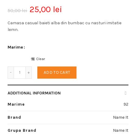
25,00
lei
50,00
lei
Camasa casual baieti alba din bumbac cu nasturi imitatie
lemn.
Marime
Clear
Camasa baieti quantity
ADD TO CART
ADDITIONAL INFORMATION
Marime
92
Brand
Name It
Grupa Brand
Name It