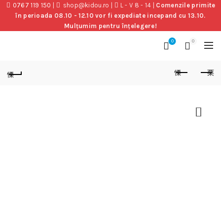
0767 119 150
|
shop@kidou.ro
|
L - V 8 - 14
|
Comenzile primite
în perioada 08.10 - 12.10 vor fi expediate incepand cu 13.10.
Mulțumim pentru înțelegere!
0
0