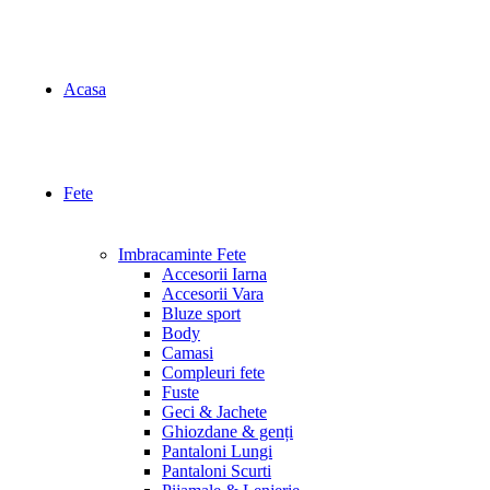
Acasa
Fete
Imbracaminte Fete
Accesorii Iarna
Accesorii Vara
Bluze sport
Body
Camasi
Compleuri fete
Fuste
Geci & Jachete
Ghiozdane & genți
Pantaloni Lungi
Pantaloni Scurti