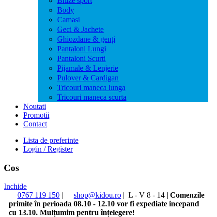
Bluze sport
Body
Camasi
Geci & Jachete
Ghiozdane & genți
Pantaloni Lungi
Pantaloni Scurti
Pijamale & Lenjerie
Pulover & Cardigan
Tricouri maneca lunga
Tricouri maneca scurta
Noutati
Promotii
Contact
Lista de preferinte
Login / Register
Cos
Inchide
0767 119 150
|
shop@kidou.ro
|
L - V 8 - 14
|
Comenzile
primite în perioada 08.10 - 12.10 vor fi expediate incepand
cu 13.10. Mulțumim pentru înțelegere!