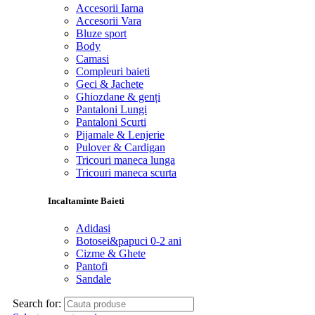
Accesorii Iarna
Accesorii Vara
Bluze sport
Body
Camasi
Compleuri baieti
Geci & Jachete
Ghiozdane & genți
Pantaloni Lungi
Pantaloni Scurti
Pijamale & Lenjerie
Pulover & Cardigan
Tricouri maneca lunga
Tricouri maneca scurta
Incaltaminte Baieti
Adidasi
Botosei&papuci 0-2 ani
Cizme & Ghete
Pantofi
Sandale
Search for: