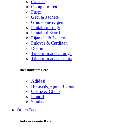
Camasi
Compleuri fete
Fuste
Geci & Jachete
Ghiozdane & genți
Pantaloni Lungi
Pantaloni Scurti
Pijamale & Lenjerie
Pulover & Cardigan
Rochii
Tricouri maneca lunga
Tricouri maneca scurta
Incaltaminte Fete
Adidasi
Botosei&papuci 0-2 ani
Cizme & Ghete
Pantofi
Sandale
Outlet Baieti
Imbracaminte Baieti