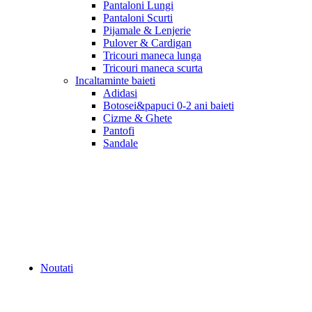
Pantaloni Lungi
Pantaloni Scurti
Pijamale & Lenjerie
Pulover & Cardigan
Tricouri maneca lunga
Tricouri maneca scurta
Incaltaminte baieti
Adidasi
Botosei&papuci 0-2 ani baieti
Cizme & Ghete
Pantofi
Sandale
Noutati