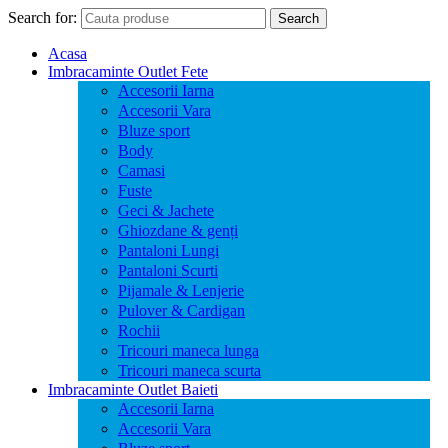
Search for:
Search
Acasa
Imbracaminte Outlet Fete
Accesorii Iarna
Accesorii Vara
Bluze sport
Body
Camasi
Fuste
Geci & Jachete
Ghiozdane & genți
Pantaloni Lungi
Pantaloni Scurti
Pijamale & Lenjerie
Pulover & Cardigan
Rochii
Tricouri maneca lunga
Tricouri maneca scurta
Imbracaminte Outlet Baieti
Accesorii Iarna
Accesorii Vara