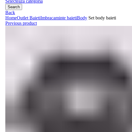
Selecteaza categoria
Search
Back
Home
Outlet Baieti
Imbracaminte baieti
Body
Set body baieti
Previous product