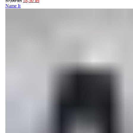
37,00
lei
18,50
lei
Name It