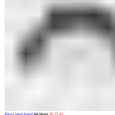
Bluza sport baieti
60,50
lei
30,25
lei