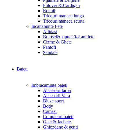
Pijamale & Lenjerie
Pulover & Cardigan
Rochii
Tricouri maneca lunga
Tricouri maneca scurta
Incaltaminte Fete
Adidasi
Botosei&papuci 0-2 ani fete
Cizme & Ghete
Pantofi
Sandale
Baieti
Imbracaminte baieti
Accesorii Iarna
Accesorii Vara
Bluze sport
Body
Camasi
Compleuri baieti
Geci & Jachete
Ghiozdane & genți