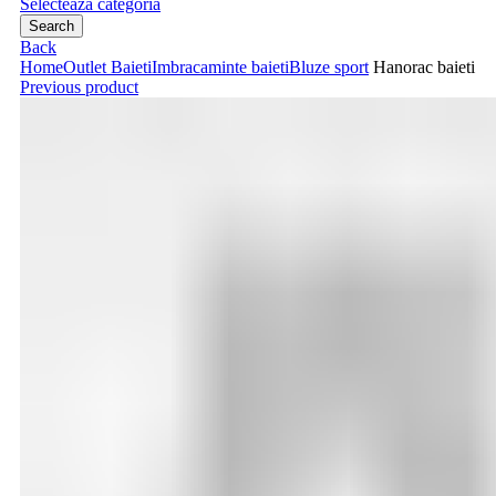
Selecteaza categoria
Search
Back
Home
Outlet Baieti
Imbracaminte baieti
Bluze sport
Hanorac baieti
Previous product