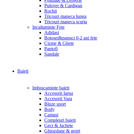
Pijamale & Lenjerie
Pulover & Cardigan
Rochii
Tricouri maneca lunga
Tricouri maneca scurta
Incaltaminte Fete
Adidasi
Botosei&papuci 0-2 ani fete
Cizme & Ghete
Pantofi
Sandale
Baieti
Imbracaminte baieti
Accesorii Iarna
Accesorii Vara
Bluze sport
Body
Camasi
Compleuri baieti
Geci & Jachete
Ghiozdane & genți