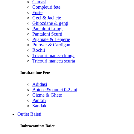
Camasi
Compleuri fete
Fuste
Geci & Jachete
Ghiozdane & genți
Pantaloni Lungi
Pantaloni Scurti
Pijamale & Lenjerie
Pulover & Cardigan
Rochii
Tricouri maneca lunga
Tricouri maneca scurta
Incaltaminte Fete
Adidasi
Botosei&papuci 0-2 ani
Cizme & Ghete
Pantofi
Sandale
Outlet Baieti
Imbracaminte Baieti