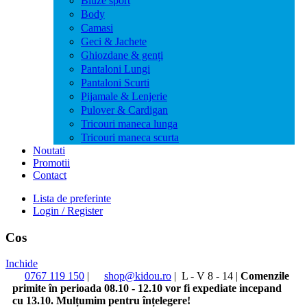
Bluze sport
Body
Camasi
Geci & Jachete
Ghiozdane & genți
Pantaloni Lungi
Pantaloni Scurti
Pijamale & Lenjerie
Pulover & Cardigan
Tricouri maneca lunga
Tricouri maneca scurta
Noutati
Promotii
Contact
Lista de preferinte
Login / Register
Cos
Inchide
0767 119 150
|
shop@kidou.ro
|
L - V 8 - 14
|
Comenzile
primite în perioada 08.10 - 12.10 vor fi expediate incepand
cu 13.10. Mulțumim pentru înțelegere!