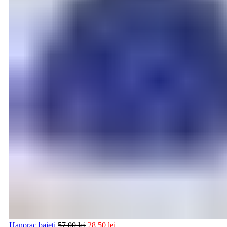
Hanorac baieti
57,00
lei
28,50
lei