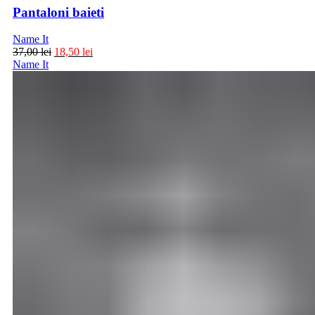
Pantaloni baieti
Name It
37,00
lei
18,50
lei
Name It