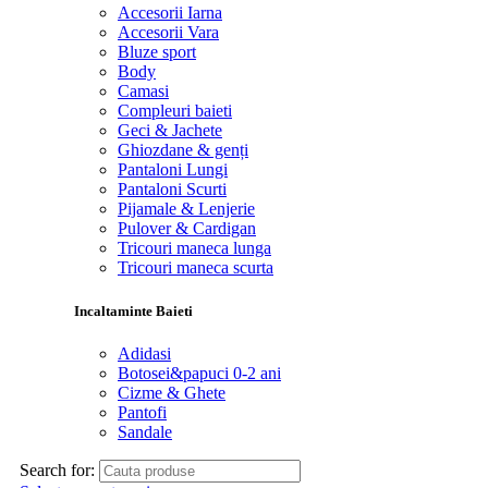
Accesorii Iarna
Accesorii Vara
Bluze sport
Body
Camasi
Compleuri baieti
Geci & Jachete
Ghiozdane & genți
Pantaloni Lungi
Pantaloni Scurti
Pijamale & Lenjerie
Pulover & Cardigan
Tricouri maneca lunga
Tricouri maneca scurta
Incaltaminte Baieti
Adidasi
Botosei&papuci 0-2 ani
Cizme & Ghete
Pantofi
Sandale
Search for: