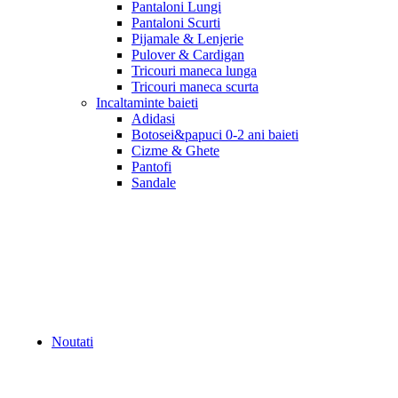
Pantaloni Lungi
Pantaloni Scurti
Pijamale & Lenjerie
Pulover & Cardigan
Tricouri maneca lunga
Tricouri maneca scurta
Incaltaminte baieti
Adidasi
Botosei&papuci 0-2 ani baieti
Cizme & Ghete
Pantofi
Sandale
Noutati