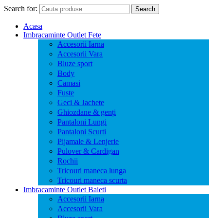
Search for:
Search
Acasa
Imbracaminte Outlet Fete
Accesorii Iarna
Accesorii Vara
Bluze sport
Body
Camasi
Fuste
Geci & Jachete
Ghiozdane & genți
Pantaloni Lungi
Pantaloni Scurti
Pijamale & Lenjerie
Pulover & Cardigan
Rochii
Tricouri maneca lunga
Tricouri maneca scurta
Imbracaminte Outlet Baieti
Accesorii Iarna
Accesorii Vara