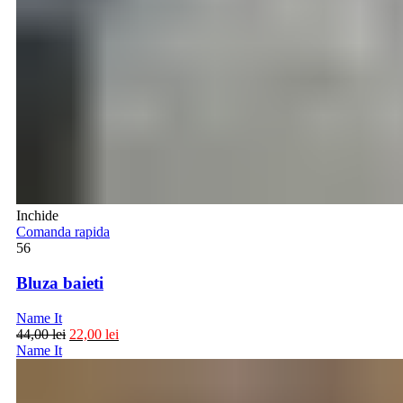
Inchide
Comanda rapida
56
Bluza baieti
Name It
44,00
lei
22,00
lei
Name It