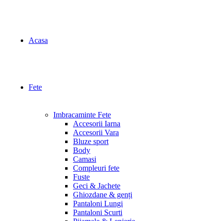
Acasa
Fete
Imbracaminte Fete
Accesorii Iarna
Accesorii Vara
Bluze sport
Body
Camasi
Compleuri fete
Fuste
Geci & Jachete
Ghiozdane & genți
Pantaloni Lungi
Pantaloni Scurti