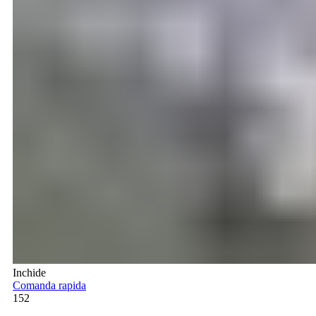
Inchide
Comanda rapida
152