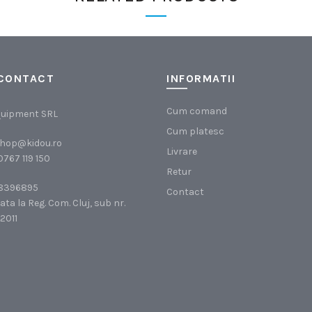
CONTACT
INFORMATII
Cum comand
uipment SRL
Cum platesc
hop@kidou.ro
Livrare
0767 119 150
Retur
8396895
Contact
ata la Reg. Com. Cluj, sub nr.
/2011