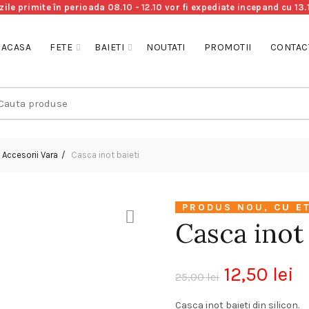
le primite în perioada 08.10 - 12.10 vor fi expediate incepand cu 13
ACASA
FETE
BAIETI
NOUTATI
PROMOTII
CONTAC
arch
r:
Accesorii Vara
Casca inot baieti
PRODUS NOU, CU E
Casca inot 
12,50
lei
25,00
lei
Casca inot baieti din silicon.