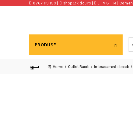
0767 119 150
|
shop@kidou.ro
|
L - V 8 - 14
|
Comenzi
Se
PRODUSE
fo
Home
Outlet Baieti
Imbracaminte baieti