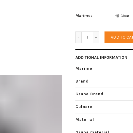
Marime
Clear
Casca inot baieti quanti
ADD TO CA
ADDITIONAL INFORMATION
Marime
Brand
Grupa Brand
Culoare
Material
Grupa material