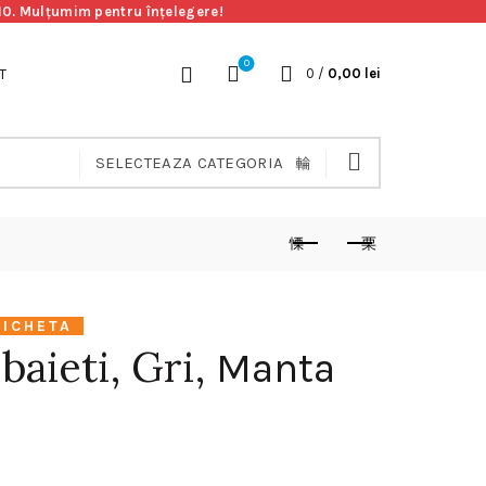
.10. Mulțumim pentru înțelegere!
0
T
0
/
0,00
lei
SELECTEAZA CATEGORIA
TICHETA
baieti, Gri,
Manta