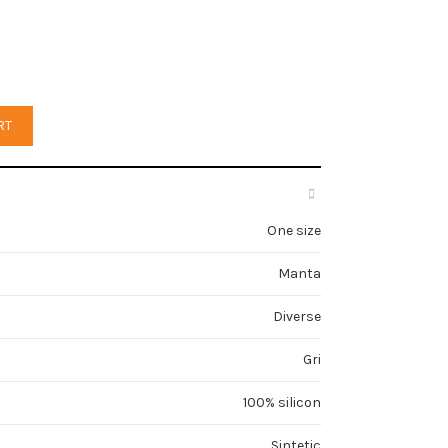
ty
RT
One size
Manta
Diverse
Gri
100% silicon
Sintetic