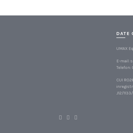
DATE 
UMAX Eq
E-mail:
s
Telefon:
CUI RO2
inregistr
J12/1133