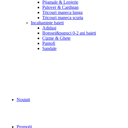
Pijamale & Lenjerie
Pulover & Cardigan
Tricouri maneca lunga
Tricouri maneca scurta
Incaltaminte baieti
Adidasi
Botosei&papuci 0-2 ani baieti
Cizme & Ghete
Pantofi
Sandale
Noutati
Promotii