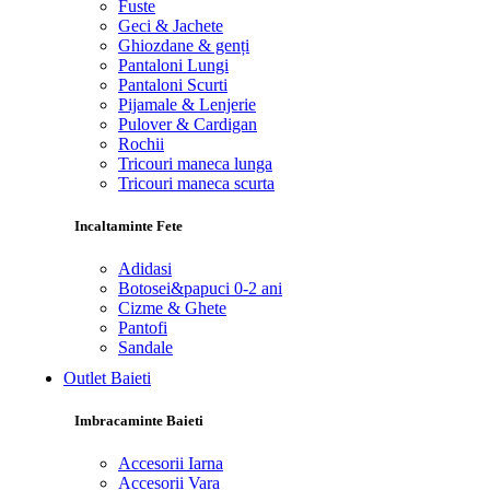
Fuste
Geci & Jachete
Ghiozdane & genți
Pantaloni Lungi
Pantaloni Scurti
Pijamale & Lenjerie
Pulover & Cardigan
Rochii
Tricouri maneca lunga
Tricouri maneca scurta
Incaltaminte Fete
Adidasi
Botosei&papuci 0-2 ani
Cizme & Ghete
Pantofi
Sandale
Outlet Baieti
Imbracaminte Baieti
Accesorii Iarna
Accesorii Vara