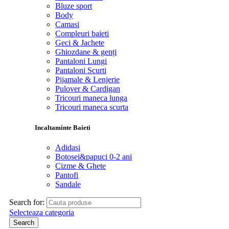
Bluze sport
Body
Camasi
Compleuri baieti
Geci & Jachete
Ghiozdane & genți
Pantaloni Lungi
Pantaloni Scurti
Pijamale & Lenjerie
Pulover & Cardigan
Tricouri maneca lunga
Tricouri maneca scurta
Incaltaminte Baieti
Adidasi
Botosei&papuci 0-2 ani
Cizme & Ghete
Pantofi
Sandale
Search for:
Selecteaza categoria
Search