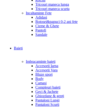
Rochii
Tricouri maneca lunga
Tricouri maneca scurta
Incaltaminte Fete
Adidasi
Botosei&papuci 0-2 ani fete
Cizme & Ghete
Pantofi
Sandale
Baieti
Imbracaminte baieti
Accesorii Iarna
Accesorii Vara
Bluze sport
Body
Camasi
Compleuri baieti
Geci & Jachete
Ghiozdane & genți
Pantaloni Lungi
Pantaloni Scurti