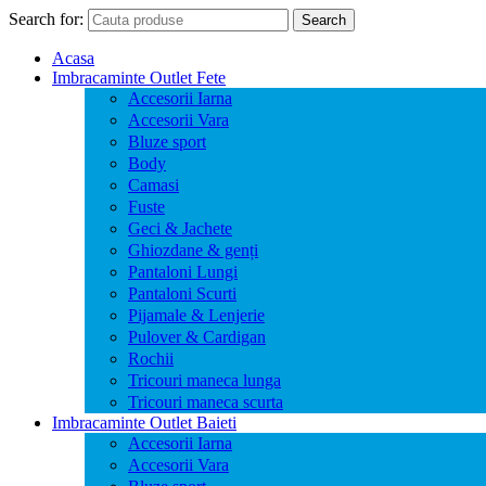
Search for:
Search
Acasa
Imbracaminte Outlet Fete
Accesorii Iarna
Accesorii Vara
Bluze sport
Body
Camasi
Fuste
Geci & Jachete
Ghiozdane & genți
Pantaloni Lungi
Pantaloni Scurti
Pijamale & Lenjerie
Pulover & Cardigan
Rochii
Tricouri maneca lunga
Tricouri maneca scurta
Imbracaminte Outlet Baieti
Accesorii Iarna
Accesorii Vara