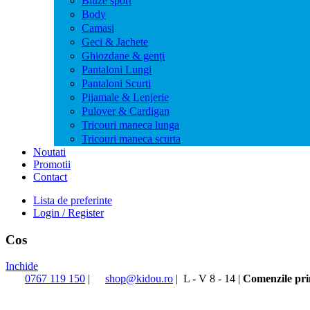
Bluze sport
Body
Camasi
Geci & Jachete
Ghiozdane & genți
Pantaloni Lungi
Pantaloni Scurti
Pijamale & Lenjerie
Pulover & Cardigan
Tricouri maneca lunga
Tricouri maneca scurta
Noutati
Promotii
Contact
Lista de preferinte
Login / Register
Cos
Inchide
0767 119 150
|
shop@kidou.ro
|
L - V 8 - 14
|
Comenzile prim