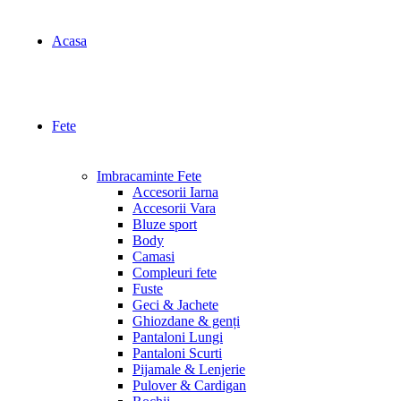
Acasa
Fete
Imbracaminte Fete
Accesorii Iarna
Accesorii Vara
Bluze sport
Body
Camasi
Compleuri fete
Fuste
Geci & Jachete
Ghiozdane & genți
Pantaloni Lungi
Pantaloni Scurti
Pijamale & Lenjerie
Pulover & Cardigan