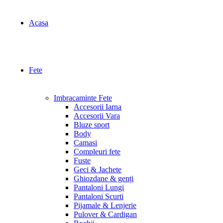
Acasa
Fete
Imbracaminte Fete
Accesorii Iarna
Accesorii Vara
Bluze sport
Body
Camasi
Compleuri fete
Fuste
Geci & Jachete
Ghiozdane & genți
Pantaloni Lungi
Pantaloni Scurti
Pijamale & Lenjerie
Pulover & Cardigan