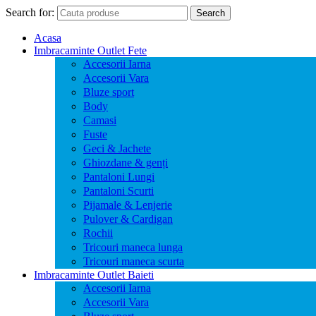
Search for:
Search
Acasa
Imbracaminte Outlet Fete
Accesorii Iarna
Accesorii Vara
Bluze sport
Body
Camasi
Fuste
Geci & Jachete
Ghiozdane & genți
Pantaloni Lungi
Pantaloni Scurti
Pijamale & Lenjerie
Pulover & Cardigan
Rochii
Tricouri maneca lunga
Tricouri maneca scurta
Imbracaminte Outlet Baieti
Accesorii Iarna
Accesorii Vara