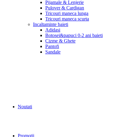
Pijamale & Lenjerie
Pulover & Cardigan
Tricouri maneca lunga
Tricouri maneca scurta
Incaltaminte baieti
Adidasi
Botosei&papuci 0-2 ani baieti
Cizme & Ghete
Pantofi
Sandale
Noutati
Promotii