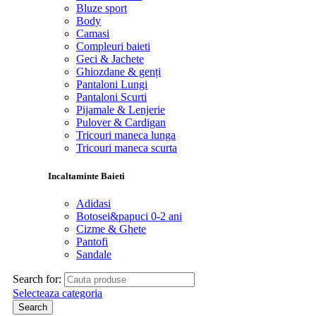
Bluze sport
Body
Camasi
Compleuri baieti
Geci & Jachete
Ghiozdane & genți
Pantaloni Lungi
Pantaloni Scurti
Pijamale & Lenjerie
Pulover & Cardigan
Tricouri maneca lunga
Tricouri maneca scurta
Incaltaminte Baieti
Adidasi
Botosei&papuci 0-2 ani
Cizme & Ghete
Pantofi
Sandale
Search for:
Selecteaza categoria
Search