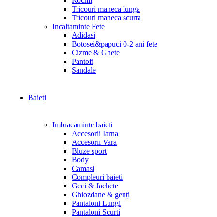
Rochii
Tricouri maneca lunga
Tricouri maneca scurta
Incaltaminte Fete
Adidasi
Botosei&papuci 0-2 ani fete
Cizme & Ghete
Pantofi
Sandale
Baieti
Imbracaminte baieti
Accesorii Iarna
Accesorii Vara
Bluze sport
Body
Camasi
Compleuri baieti
Geci & Jachete
Ghiozdane & genți
Pantaloni Lungi
Pantaloni Scurti