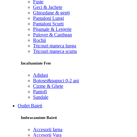
Fuste
Geci & Jachete
Ghiozdane & genți
Pantaloni Lungi
Pantaloni Scurti
Pijamale & Lenjerie
Pulover & Cardigan
Rochii
Tricouri maneca lunga
Tricouri maneca scurta
Incaltaminte Fete
Adidasi
Botosei&papuci 0-2 ani
Cizme & Ghete
Pantofi
Sandale
Outlet Baieti
Imbracaminte Baieti
Accesorii Iarna
Accesorii Vara