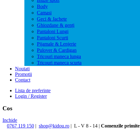
Bluze sport
Body
Camasi
Geci & Jachete
Ghiozdane & genți
Pantaloni Lungi
Pantaloni Scurti
Pijamale & Lenjerie
Pulover & Cardigan
Tricouri maneca lunga
Tricouri maneca scurta
Noutati
Promotii
Contact
Lista de preferinte
Login / Register
Cos
Inchide
0767 119 150
|
shop@kidou.ro
|
L - V 8 - 14
|
Comenzile primite 