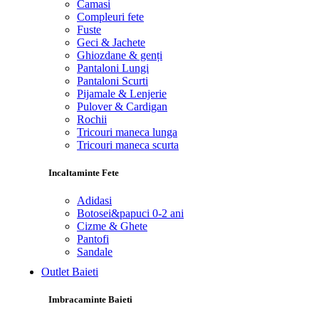
Camasi
Compleuri fete
Fuste
Geci & Jachete
Ghiozdane & genți
Pantaloni Lungi
Pantaloni Scurti
Pijamale & Lenjerie
Pulover & Cardigan
Rochii
Tricouri maneca lunga
Tricouri maneca scurta
Incaltaminte Fete
Adidasi
Botosei&papuci 0-2 ani
Cizme & Ghete
Pantofi
Sandale
Outlet Baieti
Imbracaminte Baieti