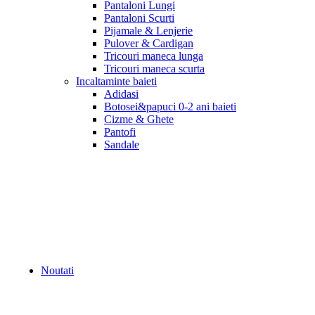
Pantaloni Lungi
Pantaloni Scurti
Pijamale & Lenjerie
Pulover & Cardigan
Tricouri maneca lunga
Tricouri maneca scurta
Incaltaminte baieti
Adidasi
Botosei&papuci 0-2 ani baieti
Cizme & Ghete
Pantofi
Sandale
Noutati