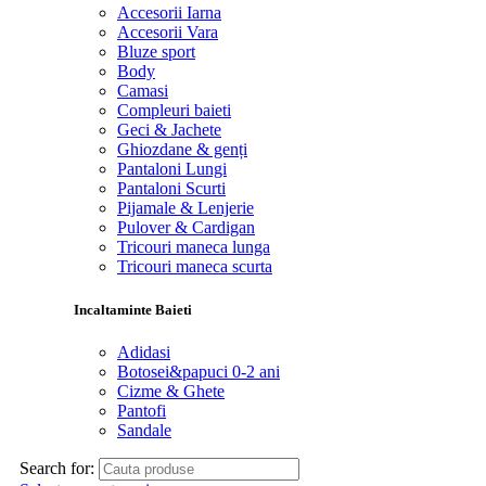
Accesorii Iarna
Accesorii Vara
Bluze sport
Body
Camasi
Compleuri baieti
Geci & Jachete
Ghiozdane & genți
Pantaloni Lungi
Pantaloni Scurti
Pijamale & Lenjerie
Pulover & Cardigan
Tricouri maneca lunga
Tricouri maneca scurta
Incaltaminte Baieti
Adidasi
Botosei&papuci 0-2 ani
Cizme & Ghete
Pantofi
Sandale
Search for: