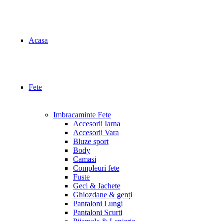
Acasa
Fete
Imbracaminte Fete
Accesorii Iarna
Accesorii Vara
Bluze sport
Body
Camasi
Compleuri fete
Fuste
Geci & Jachete
Ghiozdane & genți
Pantaloni Lungi
Pantaloni Scurti