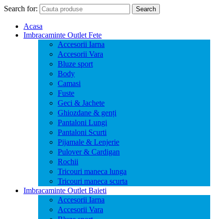
Search for:
Search
Acasa
Imbracaminte Outlet Fete
Accesorii Iarna
Accesorii Vara
Bluze sport
Body
Camasi
Fuste
Geci & Jachete
Ghiozdane & genți
Pantaloni Lungi
Pantaloni Scurti
Pijamale & Lenjerie
Pulover & Cardigan
Rochii
Tricouri maneca lunga
Tricouri maneca scurta
Imbracaminte Outlet Baieti
Accesorii Iarna
Accesorii Vara