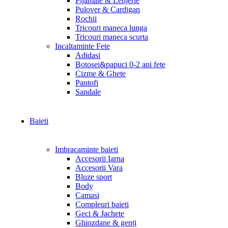
Pijamale & Lenjerie
Pulover & Cardigan
Rochii
Tricouri maneca lunga
Tricouri maneca scurta
Incaltaminte Fete
Adidasi
Botosei&papuci 0-2 ani fete
Cizme & Ghete
Pantofi
Sandale
Baieti
Imbracaminte baieti
Accesorii Iarna
Accesorii Vara
Bluze sport
Body
Camasi
Compleuri baieti
Geci & Jachete
Ghiozdane & genți