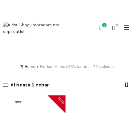
0767 119 150
|
shop@kidou.ro
|
L - V 8 - 14
|
Comenzile primite în
perioada 08.10 - 12.10 vor fi expediate incepand cu 13.10.
Mulțumim pentru înțelegere!
0
0
93% BUMBAC, 7%
POLIESTER
Home
Product Material
93% bumbac, 7% poliester
Afiseaza Sidebar
NOU
OVS