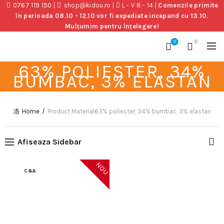
0767 119 150
|
shop@kidou.ro
|
L - V 8 - 14
|
Comenzile primite
în perioada 08.10 - 12.10 vor fi expediate incepand cu 13.10.
Mulțumim pentru înțelegere!
0
0
63% POLIESTER, 34%
BUMBAC, 3% ELASTAN
Home
Product Material
63% poliester, 34% bumbac, 3% elastan
Afiseaza Sidebar
NOU
C&A