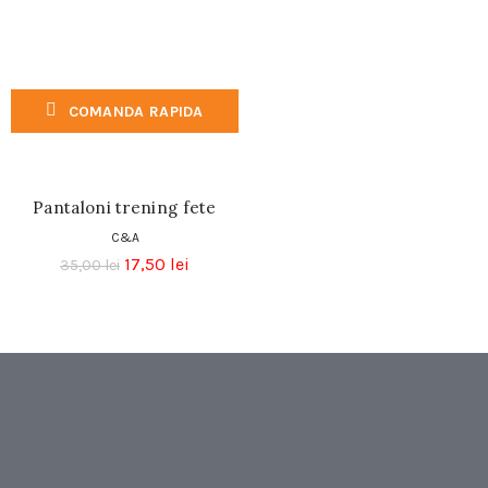
COMANDA RAPIDA
Pantaloni trening fete
C&A
17,50
lei
35,00
lei