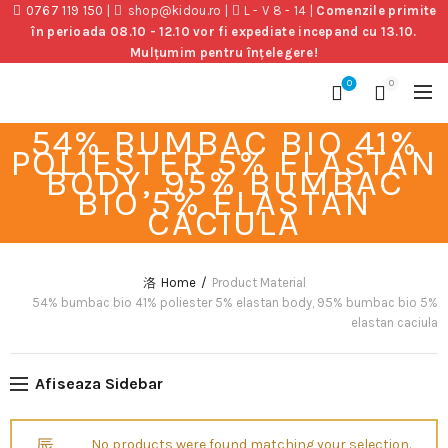
0767 119 150
|
shop@kidou.ro
|
L - V 8 - 14
|
Comenzile primite
în perioada 08.10 - 12.10 vor fi expediate incepand cu 13.10.
Mulțumim pentru înțelegere!
0
0
54% BUMBAC BIO 41%
POLIESTER 5% ELASTAN
BODY, 95% BUMBAC
BIO 5% ELASTAN
CACIULA
Home
Product Material
54% bumbac bio 41% poliester 5% elastan body, 95% bumbac bio 5%
elastan caciula
Afiseaza Sidebar
No products were found matching your selection.