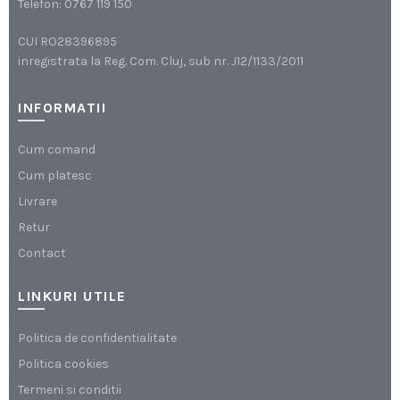
Telefon:
0767 119 150
CUI RO28396895
inregistrata la Reg. Com. Cluj, sub nr. J12/1133/2011
INFORMATII
Cum comand
Cum platesc
Livrare
Retur
Contact
LINKURI UTILE
Politica de confidentialitate
Politica cookies
Termeni si conditii