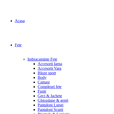
Acasa
Fete
Imbracaminte Fete
Accesorii Iarna
Accesorii Vara
Bluze sport
Body
Camasi
Compleuri fete
Fuste
Geci & Jachete
Ghiozdane & genți
Pantaloni Lungi
Pantaloni Scurti