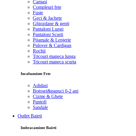
Camasi
Compleuri fete
Fuste
Geci & Jachete
Ghiozdane & genți
Pantaloni Lungi
Pantaloni Scurti
Pijamale & Lenjerie
Pulover & Cardigan
Rochii
Tricouri maneca lunga
Tricouri maneca scurta
Incaltaminte Fete
Adidasi
Botosei&papuci 0-2 ani
Cizme & Ghete
Pantofi
Sandale
Outlet Baieti
Imbracaminte Baieti