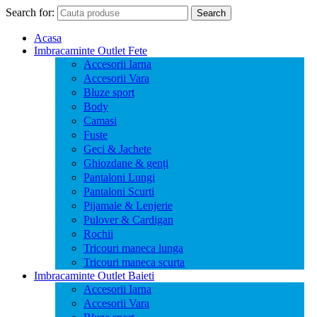
Search for:
Search
Acasa
Imbracaminte Outlet Fete
Accesorii Iarna
Accesorii Vara
Bluze sport
Body
Camasi
Fuste
Geci & Jachete
Ghiozdane & genți
Pantaloni Lungi
Pantaloni Scurti
Pijamale & Lenjerie
Pulover & Cardigan
Rochii
Tricouri maneca lunga
Tricouri maneca scurta
Imbracaminte Outlet Baieti
Accesorii Iarna
Accesorii Vara