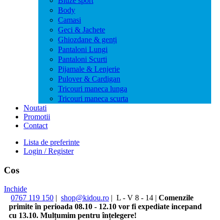
Bluze sport
Body
Camasi
Geci & Jachete
Ghiozdane & genți
Pantaloni Lungi
Pantaloni Scurti
Pijamale & Lenjerie
Pulover & Cardigan
Tricouri maneca lunga
Tricouri maneca scurta
Noutati
Promotii
Contact
Lista de preferinte
Login / Register
Cos
Inchide
0767 119 150
|
shop@kidou.ro
|
L - V 8 - 14
|
Comenzile
primite în perioada 08.10 - 12.10 vor fi expediate incepand
cu 13.10. Mulțumim pentru înțelegere!