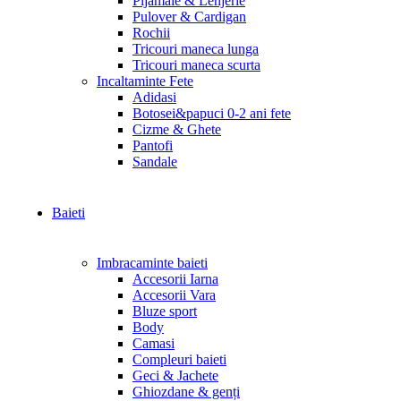
Pijamale & Lenjerie
Pulover & Cardigan
Rochii
Tricouri maneca lunga
Tricouri maneca scurta
Incaltaminte Fete
Adidasi
Botosei&papuci 0-2 ani fete
Cizme & Ghete
Pantofi
Sandale
Baieti
Imbracaminte baieti
Accesorii Iarna
Accesorii Vara
Bluze sport
Body
Camasi
Compleuri baieti
Geci & Jachete
Ghiozdane & genți