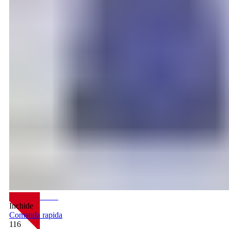
NOU
Inchide
Comanda rapida
116