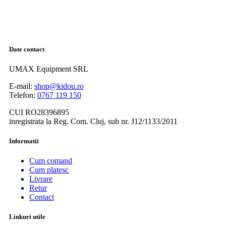
Date contact
UMAX Equipment SRL
E-mail:
shop@kidou.ro
Telefon:
0767 119 150
CUI RO28396895
inregistrata la Reg. Com. Cluj, sub nr. J12/1133/2011
Informatii
Cum comand
Cum platesc
Livrare
Retur
Contact
Linkuri utile