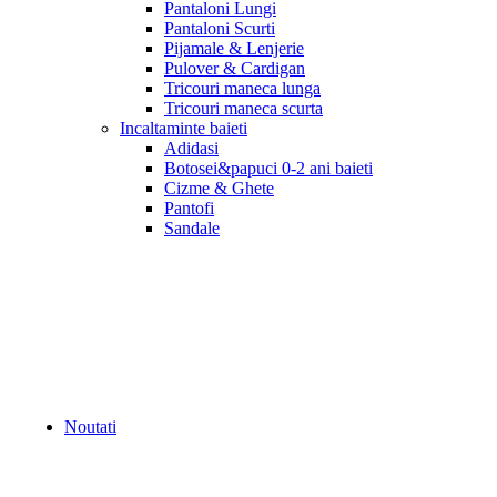
Pantaloni Lungi
Pantaloni Scurti
Pijamale & Lenjerie
Pulover & Cardigan
Tricouri maneca lunga
Tricouri maneca scurta
Incaltaminte baieti
Adidasi
Botosei&papuci 0-2 ani baieti
Cizme & Ghete
Pantofi
Sandale
Noutati