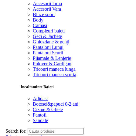
Accesorii Iarna
Accesorii Vara
Bluze sport
Body
Camasi
Compleuri baieti
Geci & Jachete
Ghiozdane & genți
Pantaloni Lungi
Pantaloni Scurti
Pijamale & Lenjerie
Pulover & Cardigan
Tricouri maneca lunga
Tricouri maneca scurta
Incaltaminte Baieti
Adidasi
Botosei&papuci 0-2 ani
Cizme & Ghete
Pantofi
Sandale
Search for: