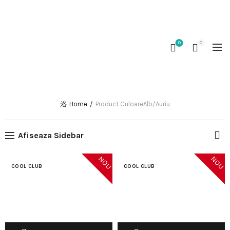
0767 119 150
|
shop@kidou.ro
|
L - V 8 - 14
|
Comenzile primite în
perioada 08.10 - 12.10 vor fi expediate incepand cu 13.10.
Mulțumim pentru înțelegere!
0
0
ALB/AURIU
Home
Product Culoare
Alb/Auriu
Afiseaza Sidebar
NOU
NOU
COOL CLUB
COOL CLUB