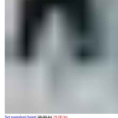
Set pantaloni baieti
38,00
lei
19,00
lei