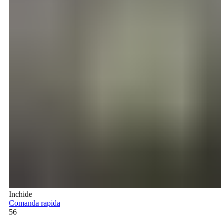
Inchide
Comanda rapida
56