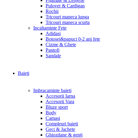
Pijamale & Lenjerie
Pulover & Cardigan
Rochii
Tricouri maneca lunga
Tricouri maneca scurta
Incaltaminte Fete
Adidasi
Botosei&papuci 0-2 ani fete
Cizme & Ghete
Pantofi
Sandale
Baieti
Imbracaminte baieti
Accesorii Iarna
Accesorii Vara
Bluze sport
Body
Camasi
Compleuri baieti
Geci & Jachete
Ghiozdane & genți