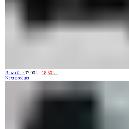
Bluza fete
37,00
lei
18,50
lei
Next product