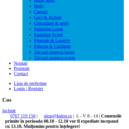
Bluze sport
Body
Camasi
Geci & Jachete
Ghiozdane & genți
Pantaloni Lungi
Pantaloni Scurti
Pijamale & Lenjerie
Pulover & Cardigan
Tricouri maneca lunga
Tricouri maneca scurta
Noutati
Promotii
Contact
Lista de preferinte
Login / Register
Cos
Inchide
0767 119 150
|
shop@kidou.ro
|
L - V 8 - 14
|
Comenzile
primite în perioada 08.10 - 12.10 vor fi expediate incepand
cu 13.10. Mulțumim pentru înțelegere!