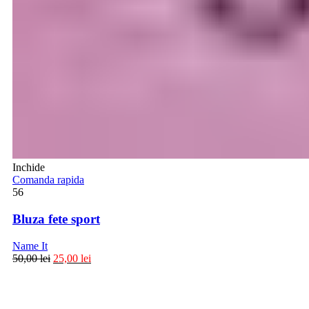
Inchide
Comanda rapida
56
Bluza fete sport
Name It
50,00
lei
25,00
lei