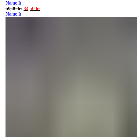
Name It
69,00
lei
34,50
lei
Name It