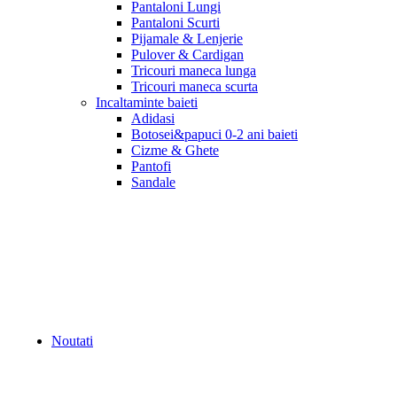
Pantaloni Lungi
Pantaloni Scurti
Pijamale & Lenjerie
Pulover & Cardigan
Tricouri maneca lunga
Tricouri maneca scurta
Incaltaminte baieti
Adidasi
Botosei&papuci 0-2 ani baieti
Cizme & Ghete
Pantofi
Sandale
Noutati