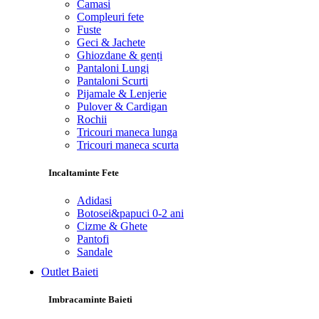
Camasi
Compleuri fete
Fuste
Geci & Jachete
Ghiozdane & genți
Pantaloni Lungi
Pantaloni Scurti
Pijamale & Lenjerie
Pulover & Cardigan
Rochii
Tricouri maneca lunga
Tricouri maneca scurta
Incaltaminte Fete
Adidasi
Botosei&papuci 0-2 ani
Cizme & Ghete
Pantofi
Sandale
Outlet Baieti
Imbracaminte Baieti