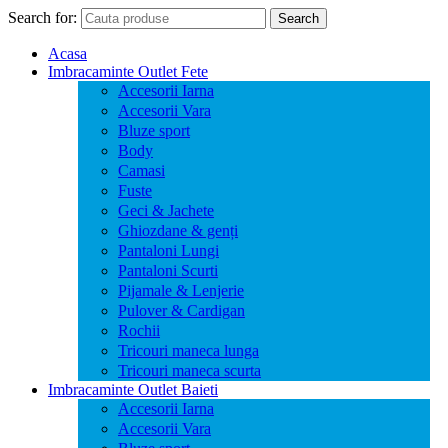
Search for:
Search
Acasa
Imbracaminte Outlet Fete
Accesorii Iarna
Accesorii Vara
Bluze sport
Body
Camasi
Fuste
Geci & Jachete
Ghiozdane & genți
Pantaloni Lungi
Pantaloni Scurti
Pijamale & Lenjerie
Pulover & Cardigan
Rochii
Tricouri maneca lunga
Tricouri maneca scurta
Imbracaminte Outlet Baieti
Accesorii Iarna
Accesorii Vara