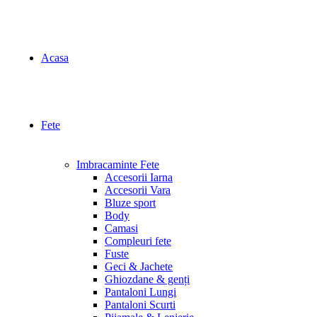
Acasa
Fete
Imbracaminte Fete
Accesorii Iarna
Accesorii Vara
Bluze sport
Body
Camasi
Compleuri fete
Fuste
Geci & Jachete
Ghiozdane & genți
Pantaloni Lungi
Pantaloni Scurti