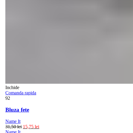
Inchide
Comanda rapida
92
Bluza fete
Name It
31,50
lei
15,75
lei
Name It