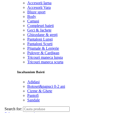
Accesorii Iarna
Accesorii Vara
Bluze sport
Body
Camasi
Compleuri baieti
Geci & Jachete
Ghiozdane & genți
Pantaloni Lungi
Pantaloni Scurti
Pijamale & Lenjerie
Pulover & Cardigan
Tricouri maneca lunga
Tricouri maneca scurta
Incaltaminte Baieti
Adidasi
Botosei&papuci 0-2 ani
Cizme & Ghete
Pantofi
Sandale
Search for: