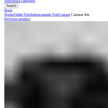
Selecteaza categoria
Search
Back
Home
Outlet Fete
Imbracaminte Fete
Camasi
Camasa fete
Previous product